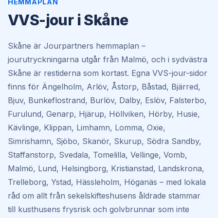
HEMMAPLAN
VVS-jour i Skåne
Skåne är Jourpartners hemmaplan –
jourutryckningarna utgår från Malmö, och i sydvästra
Skåne är restiderna som kortast. Egna VVS-jour-sidor
finns för
Ängelholm, Arlöv, Åstorp, Båstad, Bjärred,
Bjuv, Bunkeflostrand, Burlöv, Dalby, Eslöv, Falsterbo,
Furulund, Genarp, Hjärup, Höllviken, Hörby, Husie,
Kävlinge, Klippan, Limhamn, Lomma, Oxie,
Simrishamn, Sjöbo, Skanör, Skurup, Södra Sandby,
Staffanstorp, Svedala, Tomelilla, Vellinge, Vomb,
Malmö, Lund, Helsingborg, Kristianstad, Landskrona,
Trelleborg, Ystad, Hässleholm, Höganäs
– med lokala
råd om allt från sekelskifteshusens åldrade stammar
till kusthusens frysrisk och golvbrunnar som inte