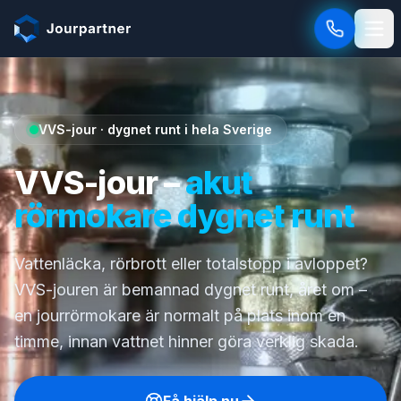
Hoppa till innehåll
VVS-jour · dygnet runt i hela Sverige
VVS-jour –
akut
rörmokare dygnet runt
Vattenläcka, rörbrott eller totalstopp i avloppet?
VVS-jouren är bemannad dygnet runt, året om –
en jourrörmokare är normalt på plats inom en
timme, innan vattnet hinner göra verklig skada.