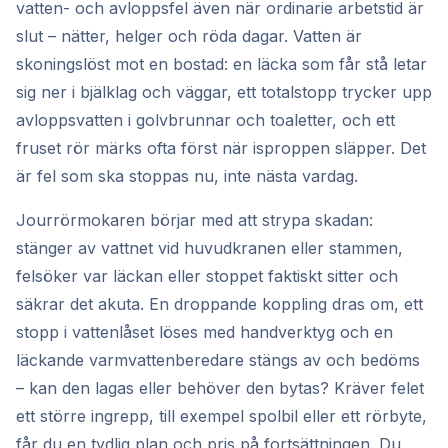
vatten- och avloppsfel även när ordinarie arbetstid är
slut – nätter, helger och röda dagar. Vatten är
skoningslöst mot en bostad: en läcka som får stå letar
sig ner i bjälklag och väggar, ett totalstopp trycker upp
avloppsvatten i golvbrunnar och toaletter, och ett
fruset rör märks ofta först när isproppen släpper. Det
är fel som ska stoppas nu, inte nästa vardag.
Jourrörmokaren börjar med att strypa skadan:
stänger av vattnet vid huvudkranen eller stammen,
felsöker var läckan eller stoppet faktiskt sitter och
säkrar det akuta. En droppande koppling dras om, ett
stopp i vattenlåset löses med handverktyg och en
läckande varmvattenberedare stängs av och bedöms
– kan den lagas eller behöver den bytas? Kräver felet
ett större ingrepp, till exempel spolbil eller ett rörbyte,
får du en tydlig plan och pris på fortsättningen. Du