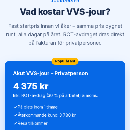
JOURPRISER
Vad kostar VVS-jour?
Fast startpris innan vi åker – samma pris dygnet
runt, alla dagar på året. ROT-avdraget dras direkt
på fakturan för privatpersoner.
Populärast
Akut VVS-jour – Privatperson
4 375 kr
Inkl. ROT-avdrag (30 % på arbetet) & moms.
På plats inom 1 timme
Återkommande kund: 3 780 kr
Resa tillkommer