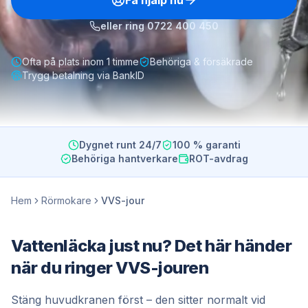
Få hjälp nu
eller ring
0722 400 450
Ofta på plats inom 1 timme
Behöriga & försäkrade
Trygg betalning via BankID
Dygnet runt 24/7
100 % garanti
Behöriga hantverkare
ROT-avdrag
Hem
Rörmokare
VVS-jour
Vattenläcka just nu? Det här händer
när du ringer VVS-jouren
Stäng huvudkranen först – den sitter normalt vid