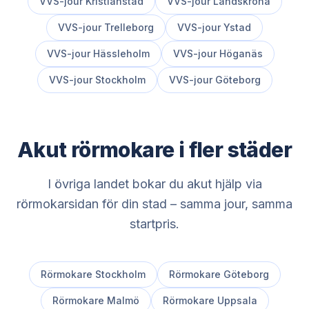
VVS-jour
Kristianstad
VVS-jour
Landskrona
VVS-jour
Trelleborg
VVS-jour
Ystad
VVS-jour
Hässleholm
VVS-jour
Höganäs
VVS-jour
Stockholm
VVS-jour
Göteborg
Akut rörmokare i fler städer
I övriga landet bokar du akut hjälp via
rörmokarsidan för din stad – samma jour, samma
startpris.
Rörmokare
Stockholm
Rörmokare
Göteborg
Rörmokare
Malmö
Rörmokare
Uppsala