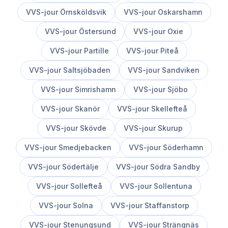
VVS-jour
Örnsköldsvik
VVS-jour
Oskarshamn
VVS-jour
Östersund
VVS-jour
Oxie
VVS-jour
Partille
VVS-jour
Piteå
VVS-jour
Saltsjöbaden
VVS-jour
Sandviken
VVS-jour
Simrishamn
VVS-jour
Sjöbo
VVS-jour
Skanör
VVS-jour
Skellefteå
VVS-jour
Skövde
VVS-jour
Skurup
VVS-jour
Smedjebacken
VVS-jour
Söderhamn
VVS-jour
Södertälje
VVS-jour
Södra Sandby
VVS-jour
Sollefteå
VVS-jour
Sollentuna
VVS-jour
Solna
VVS-jour
Staffanstorp
VVS-jour
Stenungsund
VVS-jour
Strängnäs