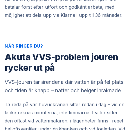
betalar först efter utfört och godkänt arbete, med
möjlighet att dela upp via Klarna i upp till 36 månader.
NÄR RINGER DU?
Akuta VVS-problem jouren
rycker ut på
VVS-jouren tar ärendena där vatten är på fel plats
och tiden är knapp – nätter och helger inräknade.
Ta reda på var huvudkranen sitter redan i dag – vid en
läcka räknas minuterna, inte timmarna. I villor sitter
den oftast vid vattenmätaren, i lägenheter finns i regel
ballofixventiler under diskbänken och vid toaletten. Vid