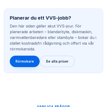
Planerar du ett VVS-jobb?
Den här sidan gäller akut VVS-jour. För
planerade arbeten – blandarbyte, diskmaskin,
varmvattenberedare eller stambyte – bokar du i
stället kostnadsfri rådgivning och offert via vår
rörmokarsida.
Rörmokare
Se alla priser
VANLIGA FRÅGOR