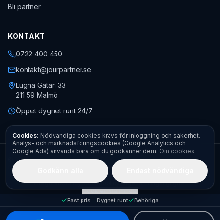
Bli partner
KONTAKT
0722 400 450
kontakt@jourpartner.se
Lugna Gatan 33
211 59
Malmö
Öppet dygnet runt 24/7
Cookies:
Nödvändiga cookies krävs för inloggning och säkerhet.
Analys- och marknadsföringscookies (Google Analytics och
Google Ads) används bara om du godkänner dem.
Om cookies
©
2026
Jourpartner AB
· Org.nr
559451-0470
· Alla rättigheter
förbehållna.
Godkänn alla
Endast nödvändiga
Kontakt
Boka akut
Begär offert
Fota felet – få pris direkt
Allmänna villkor
Integritetspolicy
Cookiepolicy
Ångerrätt
Tillgänglighet
Cookieinställningar
Fast pris
Dygnet runt
Behöriga