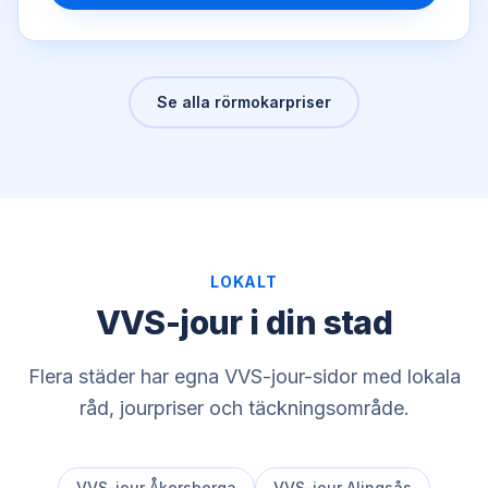
Se alla rörmokarpriser
LOKALT
VVS-jour i din stad
Flera städer har egna VVS-jour-sidor med lokala
råd, jourpriser och täckningsområde.
VVS-jour
Åkersberga
VVS-jour
Alingsås