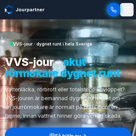
Hoppa till innehåll
VVS-jour · dygnet runt i hela Sverige
VVS-jour –
akut
rörmokare dygnet runt
Vattenläcka, rörbrott eller totalstopp i avloppet?
VVS-jouren är bemannad dygnet runt, året om –
en jourrörmokare är normalt på plats inom en
timme, innan vattnet hinner göra verklig skada.