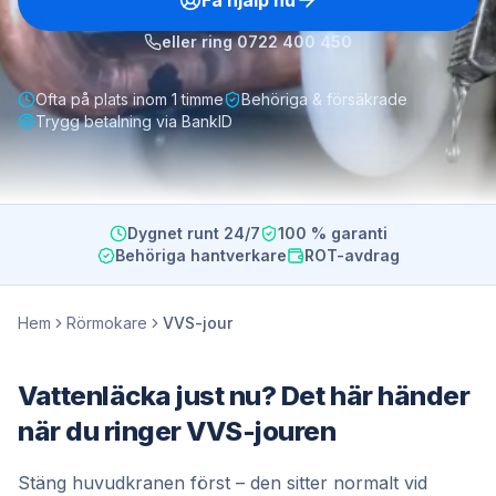
Få hjälp nu
eller ring
0722 400 450
Ofta på plats inom 1 timme
Behöriga & försäkrade
Trygg betalning via BankID
Dygnet runt 24/7
100 % garanti
Behöriga hantverkare
ROT-avdrag
Hem
Rörmokare
VVS-jour
Vattenläcka just nu? Det här händer
när du ringer VVS-jouren
Stäng huvudkranen först – den sitter normalt vid