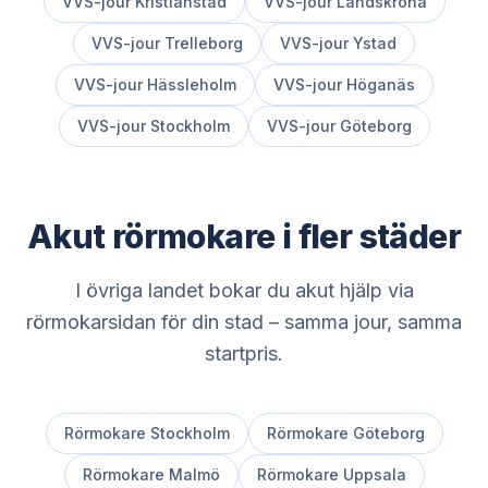
VVS-jour
Kristianstad
VVS-jour
Landskrona
VVS-jour
Trelleborg
VVS-jour
Ystad
VVS-jour
Hässleholm
VVS-jour
Höganäs
VVS-jour
Stockholm
VVS-jour
Göteborg
Akut rörmokare i fler städer
I övriga landet bokar du akut hjälp via
rörmokarsidan för din stad – samma jour, samma
startpris.
Rörmokare
Stockholm
Rörmokare
Göteborg
Rörmokare
Malmö
Rörmokare
Uppsala