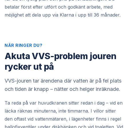
betalar först efter utfört och godkänt arbete, med
möjlighet att dela upp via Klarna i upp till 36 månader.
NÄR RINGER DU?
Akuta VVS-problem jouren
rycker ut på
VVS-jouren tar ärendena där vatten är på fel plats
och tiden är knapp – nätter och helger inräknade.
Ta reda på var huvudkranen sitter redan i dag – vid en
läcka räknas minuterna, inte timmarna. I villor sitter
den oftast vid vattenmätaren, i lägenheter finns i regel
ballofixventiler under diskbänken och vid toaletten. Vid