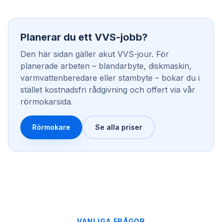
Planerar du ett VVS-jobb?
Den här sidan gäller akut VVS-jour. För
planerade arbeten – blandarbyte, diskmaskin,
varmvattenberedare eller stambyte – bokar du i
stället kostnadsfri rådgivning och offert via vår
rörmokarsida.
Rörmokare
Se alla priser
VANLIGA FRÅGOR