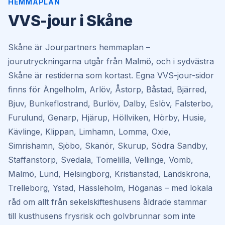
HEMMAPLAN
VVS-jour i Skåne
Skåne är Jourpartners hemmaplan –
jourutryckningarna utgår från Malmö, och i sydvästra
Skåne är restiderna som kortast. Egna VVS-jour-sidor
finns för
Ängelholm, Arlöv, Åstorp, Båstad, Bjärred,
Bjuv, Bunkeflostrand, Burlöv, Dalby, Eslöv, Falsterbo,
Furulund, Genarp, Hjärup, Höllviken, Hörby, Husie,
Kävlinge, Klippan, Limhamn, Lomma, Oxie,
Simrishamn, Sjöbo, Skanör, Skurup, Södra Sandby,
Staffanstorp, Svedala, Tomelilla, Vellinge, Vomb,
Malmö, Lund, Helsingborg, Kristianstad, Landskrona,
Trelleborg, Ystad, Hässleholm, Höganäs
– med lokala
råd om allt från sekelskifteshusens åldrade stammar
till kusthusens frysrisk och golvbrunnar som inte