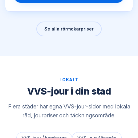
Se alla rörmokarpriser
LOKALT
VVS-jour i din stad
Flera städer har egna VVS-jour-sidor med lokala
råd, jourpriser och täckningsområde.
VVS-jour
Åkersberga
VVS-jour
Alingsås