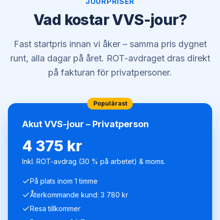
JOURPRISER
Vad kostar VVS-jour?
Fast startpris innan vi åker – samma pris dygnet
runt, alla dagar på året. ROT-avdraget dras direkt
på fakturan för privatpersoner.
Populärast
Akut VVS-jour – Privatperson
4 375 kr
Inkl. ROT-avdrag (30 % på arbetet) & moms.
På plats inom 1 timme
Återkommande kund: 3 780 kr
Resa tillkommer