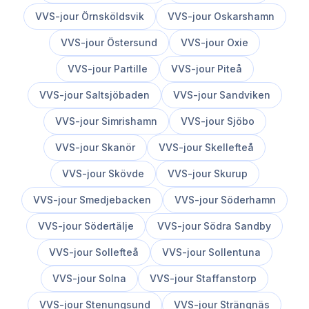
VVS-jour
Örnsköldsvik
VVS-jour
Oskarshamn
VVS-jour
Östersund
VVS-jour
Oxie
VVS-jour
Partille
VVS-jour
Piteå
VVS-jour
Saltsjöbaden
VVS-jour
Sandviken
VVS-jour
Simrishamn
VVS-jour
Sjöbo
VVS-jour
Skanör
VVS-jour
Skellefteå
VVS-jour
Skövde
VVS-jour
Skurup
VVS-jour
Smedjebacken
VVS-jour
Söderhamn
VVS-jour
Södertälje
VVS-jour
Södra Sandby
VVS-jour
Sollefteå
VVS-jour
Sollentuna
VVS-jour
Solna
VVS-jour
Staffanstorp
VVS-jour
Stenungsund
VVS-jour
Strängnäs