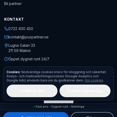
Bli partner
KONTAKT
0722 400 450
kontakt@jourpartner.se
Lugna Gatan 33
211 59
Malmö
Öppet dygnet runt 24/7
Cookies:
Nödvändiga cookies krävs för inloggning och säkerhet.
Analys- och marknadsföringscookies (Google Analytics och
Google Ads) används bara om du godkänner dem.
Om cookies
©
2026
Jourpartner AB
· Org.nr
559451-0470
· Alla rättigheter
förbehållna.
Godkänn alla
Endast nödvändiga
Kontakt
Boka akut
Begär offert
Fota felet – få pris direkt
Allmänna villkor
Integritetspolicy
Cookiepolicy
Ångerrätt
Tillgänglighet
Cookieinställningar
Fast pris
Dygnet runt
Behöriga