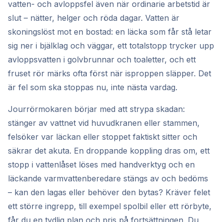
vatten- och avloppsfel även när ordinarie arbetstid är
slut – nätter, helger och röda dagar. Vatten är
skoningslöst mot en bostad: en läcka som får stå letar
sig ner i bjälklag och väggar, ett totalstopp trycker upp
avloppsvatten i golvbrunnar och toaletter, och ett
fruset rör märks ofta först när isproppen släpper. Det
är fel som ska stoppas nu, inte nästa vardag.
Jourrörmokaren börjar med att strypa skadan:
stänger av vattnet vid huvudkranen eller stammen,
felsöker var läckan eller stoppet faktiskt sitter och
säkrar det akuta. En droppande koppling dras om, ett
stopp i vattenlåset löses med handverktyg och en
läckande varmvattenberedare stängs av och bedöms
– kan den lagas eller behöver den bytas? Kräver felet
ett större ingrepp, till exempel spolbil eller ett rörbyte,
får du en tydlig plan och pris på fortsättningen. Du