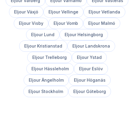
Eljour
Varberg
Eljour
Värnamo
Eljour
Västerås
Eljour
Växjö
Eljour
Vellinge
Eljour
Vetlanda
Eljour
Visby
Eljour
Vomb
Eljour
Malmö
Eljour
Lund
Eljour
Helsingborg
Eljour
Kristianstad
Eljour
Landskrona
Eljour
Trelleborg
Eljour
Ystad
Eljour
Hässleholm
Eljour
Eslöv
Eljour
Ängelholm
Eljour
Höganäs
Eljour
Stockholm
Eljour
Göteborg