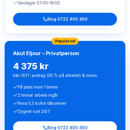
Vardagar 07:00–16:00
Ring
0722 400 450
Populärast
Akut Eljour – Privatperson
4 375 kr
Inkl. ROT-avdrag (30 % på arbetet) & moms.
På plats inom 1 timme
2 timmar arbete ingår
Resa 5,5 kr/km tillkommer
Dygnet runt 24/7
Ring
0722 400 450