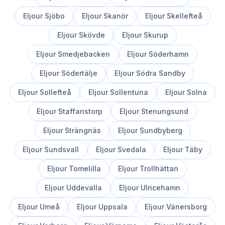
Eljour
Sjöbo
Eljour
Skanör
Eljour
Skellefteå
Eljour
Skövde
Eljour
Skurup
Eljour
Smedjebacken
Eljour
Söderhamn
Eljour
Södertälje
Eljour
Södra Sandby
Eljour
Sollefteå
Eljour
Sollentuna
Eljour
Solna
Eljour
Staffanstorp
Eljour
Stenungsund
Eljour
Strängnäs
Eljour
Sundbyberg
Eljour
Sundsvall
Eljour
Svedala
Eljour
Täby
Eljour
Tomelilla
Eljour
Trollhättan
Eljour
Uddevalla
Eljour
Ulricehamn
Eljour
Umeå
Eljour
Uppsala
Eljour
Vänersborg