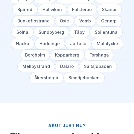
Bjärred
Höllviken
Falsterbo
Skanör
Bunkeflostrand
Oxie
Vomb
Genarp
Solna
Sundbyberg
Täby
Sollentuna
Nacka
Huddinge
Järfälla
Mölnlycke
Borgholm
Kopparberg
Forshaga
Mellbystrand
Dalarö
Saltsjöbaden
Åkersberga
Smedjebacken
AKUT JUST NU?