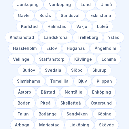
Jönköping
Norrköping
Lund
Umeå
Gävle
Borås
Sundsvall
Eskilstuna
Karlstad
Halmstad
Växjö
Luleå
Kristianstad
Landskrona
Trelleborg
Ystad
Hässleholm
Eslöv
Höganäs
Ängelholm
Vellinge
Staffanstorp
Kävlinge
Lomma
Burlöv
Svedala
Sjöbo
Skurup
Simrishamn
Tomelilla
Bjuv
Klippan
Åstorp
Båstad
Norrtälje
Enköping
Boden
Piteå
Skellefteå
Östersund
Falun
Borlänge
Sandviken
Köping
Arboga
Mariestad
Lidköping
Skövde