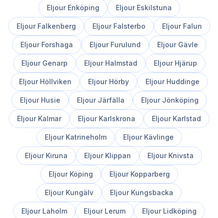
Eljour
Enköping
Eljour
Eskilstuna
Eljour
Falkenberg
Eljour
Falsterbo
Eljour
Falun
Eljour
Forshaga
Eljour
Furulund
Eljour
Gävle
Eljour
Genarp
Eljour
Halmstad
Eljour
Hjärup
Eljour
Höllviken
Eljour
Hörby
Eljour
Huddinge
Eljour
Husie
Eljour
Järfälla
Eljour
Jönköping
Eljour
Kalmar
Eljour
Karlskrona
Eljour
Karlstad
Eljour
Katrineholm
Eljour
Kävlinge
Eljour
Kiruna
Eljour
Klippan
Eljour
Knivsta
Eljour
Köping
Eljour
Kopparberg
Eljour
Kungälv
Eljour
Kungsbacka
Eljour
Laholm
Eljour
Lerum
Eljour
Lidköping