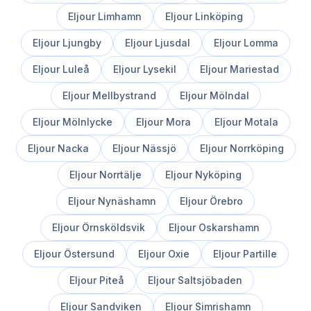
Eljour
Limhamn
Eljour
Linköping
Eljour
Ljungby
Eljour
Ljusdal
Eljour
Lomma
Eljour
Luleå
Eljour
Lysekil
Eljour
Mariestad
Eljour
Mellbystrand
Eljour
Mölndal
Eljour
Mölnlycke
Eljour
Mora
Eljour
Motala
Eljour
Nacka
Eljour
Nässjö
Eljour
Norrköping
Eljour
Norrtälje
Eljour
Nyköping
Eljour
Nynäshamn
Eljour
Örebro
Eljour
Örnsköldsvik
Eljour
Oskarshamn
Eljour
Östersund
Eljour
Oxie
Eljour
Partille
Eljour
Piteå
Eljour
Saltsjöbaden
Eljour
Sandviken
Eljour
Simrishamn