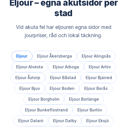
Eljour – egna akutsidor per
stad
Vid akuta fel har eljouren egna sidor med
jourpriser, råd och lokal täckning.
Eljour
Eljour
Åkersberga
Eljour
Alingsås
Eljour
Alvesta
Eljour
Arboga
Eljour
Arlöv
Eljour
Åstorp
Eljour
Båstad
Eljour
Bjärred
Eljour
Bjuv
Eljour
Boden
Eljour
Borås
Eljour
Borgholm
Eljour
Borlänge
Eljour
Bunkeflostrand
Eljour
Burlöv
Eljour
Dalarö
Eljour
Dalby
Eljour
Eksjö