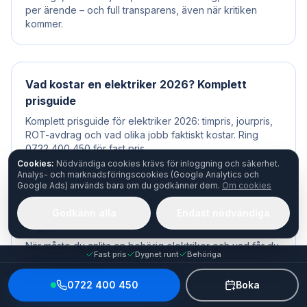
per ärende – och full transparens, även när kritiken
kommer.
Vad kostar en elektriker 2026? Komplett
prisguide
Komplett prisguide för elektriker 2026: timpris, jourpris,
ROT-avdrag och vad olika jobb faktiskt kostar. Ring
0722 400 450 för fast pris.
Cookies:
Nödvändiga cookies krävs för inloggning och säkerhet.
Analys- och marknadsföringscookies (Google Analytics och
Google Ads) används bara om du godkänner dem.
Om cookies
När måste man anlita elektriker? Lagkrav och
Godkänn alla
Endast nödvändiga
regler
När måste du anlita en behörig elektriker och vad får du
Fast pris
Dygnet runt
Behöriga
göra själv? Lagkrav, försäkringskrav och vad som är
straffbart. Ring 0722 400 450.
0722 400 450
Boka