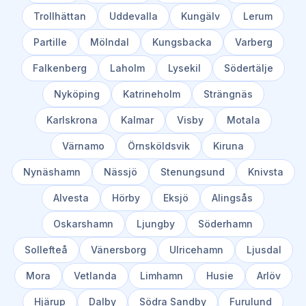
Trollhättan
Uddevalla
Kungälv
Lerum
Partille
Mölndal
Kungsbacka
Varberg
Falkenberg
Laholm
Lysekil
Södertälje
Nyköping
Katrineholm
Strängnäs
Karlskrona
Kalmar
Visby
Motala
Värnamo
Örnsköldsvik
Kiruna
Nynäshamn
Nässjö
Stenungsund
Knivsta
Alvesta
Hörby
Eksjö
Alingsås
Oskarshamn
Ljungby
Söderhamn
Sollefteå
Vänersborg
Ulricehamn
Ljusdal
Mora
Vetlanda
Limhamn
Husie
Arlöv
Hjärup
Dalby
Södra Sandby
Furulund