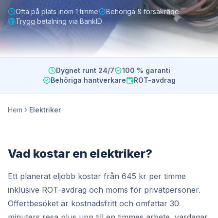
Ofta på plats inom 1 timme
Behöriga & försäkrade
Trygg betalning via BankID
Dygnet runt 24/7
100 % garanti
Behöriga hantverkare
ROT-avdrag
Hem
Elektriker
Vad kostar en elektriker?
Ett planerat eljobb kostar från 645 kr per timme
inklusive ROT-avdrag och moms för privatpersoner.
Offertbesöket är kostnadsfritt och omfattar 30
minuters resa plus upp till en timmes arbete, vardagar