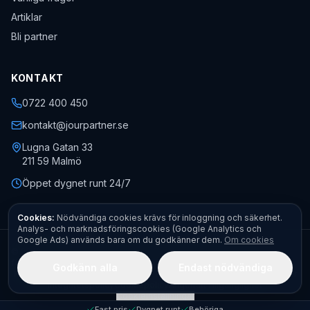
Artiklar
Bli partner
KONTAKT
0722 400 450
kontakt@jourpartner.se
Lugna Gatan 33
211 59
Malmö
Öppet dygnet runt 24/7
Cookies:
Nödvändiga cookies krävs för inloggning och säkerhet.
Analys- och marknadsföringscookies (Google Analytics och
Google Ads) används bara om du godkänner dem.
Om cookies
©
2026
Jourpartner AB
· Org.nr
559451-0470
· Alla rättigheter
förbehållna.
Godkänn alla
Endast nödvändiga
Kontakt
Boka akut
Begär offert
Fota felet – få pris direkt
Allmänna villkor
Integritetspolicy
Cookiepolicy
Ångerrätt
Tillgänglighet
Cookieinställningar
Fast pris
Dygnet runt
Behöriga