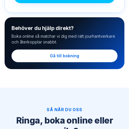
Behöver du hjälp direkt?
Boka online så matchar vi dig med rätt jourhantverkare
och återkopplar snabbt.
Gå till bokning
SÅ NÅR DU OSS
Ringa, boka online eller