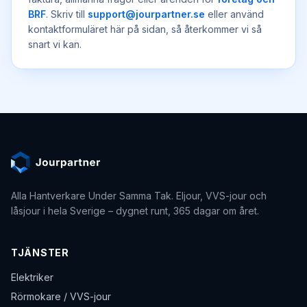
BRF
. Skriv till
support@jourpartner.se
eller använd
kontaktformuläret här på sidan, så återkommer vi så
snart vi kan.
Alla Hantverkare Under Samma Tak
. Eljour, VVS-jour och
låsjour i hela Sverige – dygnet runt, 365 dagar om året.
TJÄNSTER
Elektriker
Rörmokare / VVS-jour