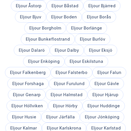
Eljour
Åstorp
Eljour
Båstad
Eljour
Bjärred
Eljour
Bjuv
Eljour
Boden
Eljour
Borås
Eljour
Borgholm
Eljour
Borlänge
Eljour
Bunkeflostrand
Eljour
Burlöv
Eljour
Dalarö
Eljour
Dalby
Eljour
Eksjö
Eljour
Enköping
Eljour
Eskilstuna
Eljour
Falkenberg
Eljour
Falsterbo
Eljour
Falun
Eljour
Forshaga
Eljour
Furulund
Eljour
Gävle
Eljour
Genarp
Eljour
Halmstad
Eljour
Hjärup
Eljour
Höllviken
Eljour
Hörby
Eljour
Huddinge
Eljour
Husie
Eljour
Järfälla
Eljour
Jönköping
Eljour
Kalmar
Eljour
Karlskrona
Eljour
Karlstad