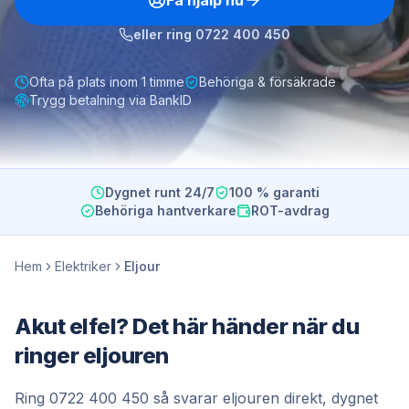
Få hjälp nu
eller ring
0722 400 450
Ofta på plats inom 1 timme
Behöriga & försäkrade
Trygg betalning via BankID
Dygnet runt 24/7
100 % garanti
Behöriga hantverkare
ROT-avdrag
Hem
Elektriker
Eljour
Akut elfel? Det här händer när du
ringer eljouren
Ring
0722 400 450
så svarar eljouren direkt, dygnet