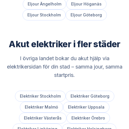
Eljour
Ängelholm
Eljour
Höganäs
Eljour
Stockholm
Eljour
Göteborg
Akut elektriker i fler städer
I övriga landet bokar du akut hjälp via
elektrikersidan för din stad – samma jour, samma
startpris.
Elektriker
Stockholm
Elektriker
Göteborg
Elektriker
Malmö
Elektriker
Uppsala
Elektriker
Västerås
Elektriker
Örebro
Elektriker
Linköping
Elektriker
Helsingborg