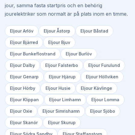
jour, samma fasta startpris och en behörig
jourelektriker som normalt är på plats inom en timme.
Eljour
Arlöv
Eljour
Åstorp
Eljour
Båstad
Eljour
Bjärred
Eljour
Bjuv
Eljour
Bunkeflostrand
Eljour
Burlöv
Eljour
Dalby
Eljour
Falsterbo
Eljour
Furulund
Eljour
Genarp
Eljour
Hjärup
Eljour
Höllviken
Eljour
Hörby
Eljour
Husie
Eljour
Kävlinge
Eljour
Klippan
Eljour
Limhamn
Eljour
Lomma
Eljour
Oxie
Eljour
Simrishamn
Eljour
Sjöbo
Eljour
Skanör
Eljour
Skurup
Eljour
Södra Sandby
Eljour
Staffanstorp