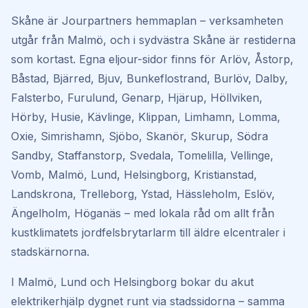
Skåne är Jourpartners hemmaplan – verksamheten
utgår från Malmö, och i sydvästra Skåne är restiderna
som kortast. Egna eljour-sidor finns för
Arlöv, Åstorp,
Båstad, Bjärred, Bjuv, Bunkeflostrand, Burlöv, Dalby,
Falsterbo, Furulund, Genarp, Hjärup, Höllviken,
Hörby, Husie, Kävlinge, Klippan, Limhamn, Lomma,
Oxie, Simrishamn, Sjöbo, Skanör, Skurup, Södra
Sandby, Staffanstorp, Svedala, Tomelilla, Vellinge,
Vomb, Malmö, Lund, Helsingborg, Kristianstad,
Landskrona, Trelleborg, Ystad, Hässleholm, Eslöv,
Ängelholm, Höganäs
– med lokala råd om allt från
kustklimatets jordfelsbrytarlarm till äldre elcentraler i
stadskärnorna.
I Malmö, Lund och Helsingborg bokar du akut
elektrikerhjälp dygnet runt via stadssidorna – samma