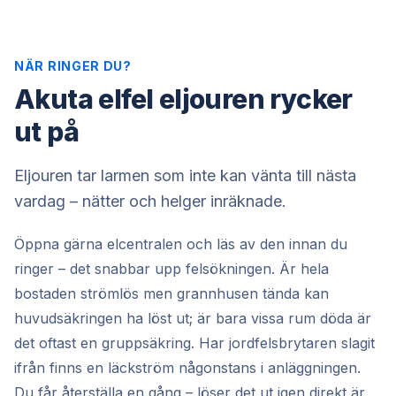
NÄR RINGER DU?
Akuta elfel eljouren rycker
ut på
Eljouren tar larmen som inte kan vänta till nästa
vardag – nätter och helger inräknade.
Öppna gärna elcentralen och läs av den innan du
ringer – det snabbar upp felsökningen. Är hela
bostaden strömlös men grannhusen tända kan
huvudsäkringen ha löst ut; är bara vissa rum döda är
det oftast en gruppsäkring. Har jordfelsbrytaren slagit
ifrån finns en läckström någonstans i anläggningen.
Du får återställa en gång – löser det ut igen direkt är