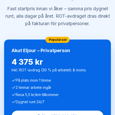
Fast startpris innan vi åker – samma pris dygnet
runt, alla dagar på året. ROT-avdraget dras direkt
på fakturan för privatpersoner.
Populärast
Akut Eljour – Privatperson
4 375 kr
Inkl. ROT-avdrag (30 % på arbetet) & moms.
På plats inom 1 timme
2 timmar arbete ingår
Resa 5,5 kr/km tillkommer
Dygnet runt 24/7