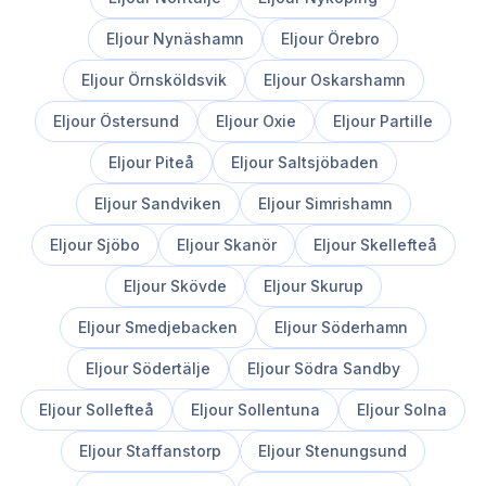
Eljour
Nynäshamn
Eljour
Örebro
Eljour
Örnsköldsvik
Eljour
Oskarshamn
Eljour
Östersund
Eljour
Oxie
Eljour
Partille
Eljour
Piteå
Eljour
Saltsjöbaden
Eljour
Sandviken
Eljour
Simrishamn
Eljour
Sjöbo
Eljour
Skanör
Eljour
Skellefteå
Eljour
Skövde
Eljour
Skurup
Eljour
Smedjebacken
Eljour
Söderhamn
Eljour
Södertälje
Eljour
Södra Sandby
Eljour
Sollefteå
Eljour
Sollentuna
Eljour
Solna
Eljour
Staffanstorp
Eljour
Stenungsund