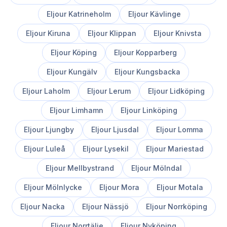
Eljour
Katrineholm
Eljour
Kävlinge
Eljour
Kiruna
Eljour
Klippan
Eljour
Knivsta
Eljour
Köping
Eljour
Kopparberg
Eljour
Kungälv
Eljour
Kungsbacka
Eljour
Laholm
Eljour
Lerum
Eljour
Lidköping
Eljour
Limhamn
Eljour
Linköping
Eljour
Ljungby
Eljour
Ljusdal
Eljour
Lomma
Eljour
Luleå
Eljour
Lysekil
Eljour
Mariestad
Eljour
Mellbystrand
Eljour
Mölndal
Eljour
Mölnlycke
Eljour
Mora
Eljour
Motala
Eljour
Nacka
Eljour
Nässjö
Eljour
Norrköping
Eljour
Norrtälje
Eljour
Nyköping