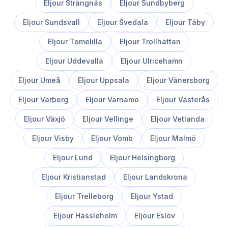
Eljour
Strängnäs
Eljour
Sundbyberg
Eljour
Sundsvall
Eljour
Svedala
Eljour
Täby
Eljour
Tomelilla
Eljour
Trollhättan
Eljour
Uddevalla
Eljour
Ulricehamn
Eljour
Umeå
Eljour
Uppsala
Eljour
Vänersborg
Eljour
Varberg
Eljour
Värnamo
Eljour
Västerås
Eljour
Växjö
Eljour
Vellinge
Eljour
Vetlanda
Eljour
Visby
Eljour
Vomb
Eljour
Malmö
Eljour
Lund
Eljour
Helsingborg
Eljour
Kristianstad
Eljour
Landskrona
Eljour
Trelleborg
Eljour
Ystad
Eljour
Hässleholm
Eljour
Eslöv