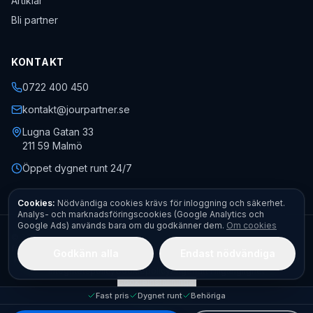
Artiklar
Bli partner
KONTAKT
0722 400 450
kontakt@jourpartner.se
Lugna Gatan 33
211 59
Malmö
Öppet dygnet runt 24/7
Cookies:
Nödvändiga cookies krävs för inloggning och säkerhet.
Analys- och marknadsföringscookies (Google Analytics och
Google Ads) används bara om du godkänner dem.
Om cookies
©
2026
Jourpartner AB
· Org.nr
559451-0470
· Alla rättigheter
förbehållna.
Godkänn alla
Endast nödvändiga
Kontakt
Boka akut
Begär offert
Fota felet – få pris direkt
Allmänna villkor
Integritetspolicy
Cookiepolicy
Ångerrätt
Tillgänglighet
Cookieinställningar
Fast pris
Dygnet runt
Behöriga