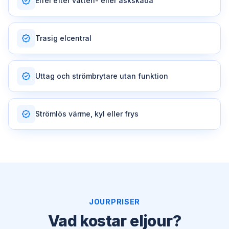
Elfel efter vatten- eller åskskada
Trasig elcentral
Uttag och strömbrytare utan funktion
Strömlös värme, kyl eller frys
JOURPRISER
Vad kostar eljour?