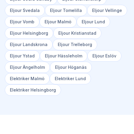
Eljour
Svedala
Eljour
Tomelilla
Eljour
Vellinge
Eljour
Vomb
Eljour
Malmö
Eljour
Lund
Eljour
Helsingborg
Eljour
Kristianstad
Eljour
Landskrona
Eljour
Trelleborg
Eljour
Ystad
Eljour
Hässleholm
Eljour
Eslöv
Eljour
Ängelholm
Eljour
Höganäs
Elektriker
Malmö
Elektriker
Lund
Elektriker
Helsingborg