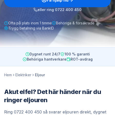
Få hjälp nu
eller ring
0722 400 450
Ofta på plats inom 1 timme
Behöriga & försäkrade
Trygg betalning via BankID
Dygnet runt 24/7
100 % garanti
Behöriga hantverkare
ROT-avdrag
Hem
Elektriker
Eljour
Akut elfel? Det här händer när du
ringer eljouren
Ring
0722 400 450
så svarar eljouren direkt, dygnet