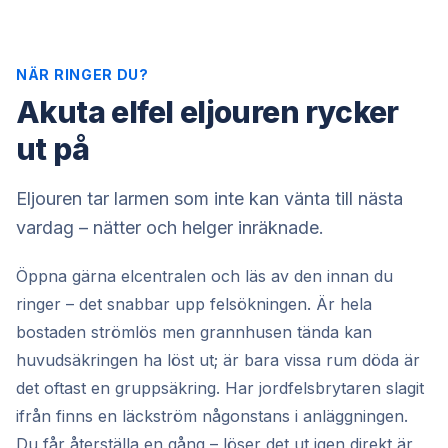
NÄR RINGER DU?
Akuta elfel eljouren rycker
ut på
Eljouren tar larmen som inte kan vänta till nästa
vardag – nätter och helger inräknade.
Öppna gärna elcentralen och läs av den innan du
ringer – det snabbar upp felsökningen. Är hela
bostaden strömlös men grannhusen tända kan
huvudsäkringen ha löst ut; är bara vissa rum döda är
det oftast en gruppsäkring. Har jordfelsbrytaren slagit
ifrån finns en läckström någonstans i anläggningen.
Du får återställa en gång – löser det ut igen direkt är