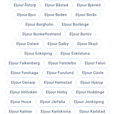
Eljour
Åstorp
Eljour
Båstad
Eljour
Bjärred
Eljour
Bjuv
Eljour
Boden
Eljour
Borås
Eljour
Borgholm
Eljour
Borlänge
Eljour
Bunkeflostrand
Eljour
Burlöv
Eljour
Dalarö
Eljour
Dalby
Eljour
Eksjö
Eljour
Enköping
Eljour
Eskilstuna
Eljour
Falkenberg
Eljour
Falsterbo
Eljour
Falun
Eljour
Forshaga
Eljour
Furulund
Eljour
Gävle
Eljour
Genarp
Eljour
Halmstad
Eljour
Hjärup
Eljour
Höllviken
Eljour
Hörby
Eljour
Huddinge
Eljour
Husie
Eljour
Järfälla
Eljour
Jönköping
Eljour
Kalmar
Eljour
Karlskrona
Eljour
Karlstad