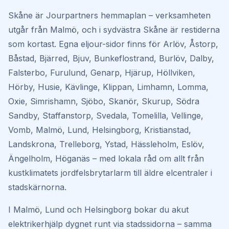
Skåne är Jourpartners hemmaplan – verksamheten
utgår från Malmö, och i sydvästra Skåne är restiderna
som kortast. Egna eljour-sidor finns för
Arlöv, Åstorp,
Båstad, Bjärred, Bjuv, Bunkeflostrand, Burlöv, Dalby,
Falsterbo, Furulund, Genarp, Hjärup, Höllviken,
Hörby, Husie, Kävlinge, Klippan, Limhamn, Lomma,
Oxie, Simrishamn, Sjöbo, Skanör, Skurup, Södra
Sandby, Staffanstorp, Svedala, Tomelilla, Vellinge,
Vomb, Malmö, Lund, Helsingborg, Kristianstad,
Landskrona, Trelleborg, Ystad, Hässleholm, Eslöv,
Ängelholm, Höganäs
– med lokala råd om allt från
kustklimatets jordfelsbrytarlarm till äldre elcentraler i
stadskärnorna.
I Malmö, Lund och Helsingborg bokar du akut
elektrikerhjälp dygnet runt via stadssidorna – samma