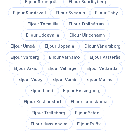
Eljour
Strängnäs
Eljour
Sundbyberg
Eljour
Sundsvall
Eljour
Svedala
Eljour
Täby
Eljour
Tomelilla
Eljour
Trollhättan
Eljour
Uddevalla
Eljour
Ulricehamn
Eljour
Umeå
Eljour
Uppsala
Eljour
Vänersborg
Eljour
Varberg
Eljour
Värnamo
Eljour
Västerås
Eljour
Växjö
Eljour
Vellinge
Eljour
Vetlanda
Eljour
Visby
Eljour
Vomb
Eljour
Malmö
Eljour
Lund
Eljour
Helsingborg
Eljour
Kristianstad
Eljour
Landskrona
Eljour
Trelleborg
Eljour
Ystad
Eljour
Hässleholm
Eljour
Eslöv