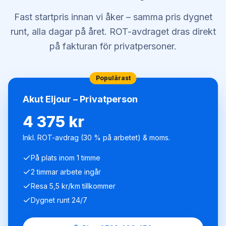
Fast startpris innan vi åker – samma pris dygnet
runt, alla dagar på året. ROT-avdraget dras direkt
på fakturan för privatpersoner.
Populärast
Akut Eljour – Privatperson
4 375 kr
Inkl. ROT-avdrag (30 % på arbetet) & moms.
På plats inom 1 timme
2 timmar arbete ingår
Resa 5,5 kr/km tillkommer
Dygnet runt 24/7