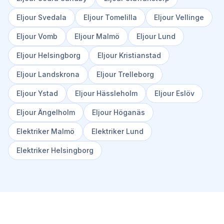
Eljour
Svedala
Eljour
Tomelilla
Eljour
Vellinge
Eljour
Vomb
Eljour
Malmö
Eljour
Lund
Eljour
Helsingborg
Eljour
Kristianstad
Eljour
Landskrona
Eljour
Trelleborg
Eljour
Ystad
Eljour
Hässleholm
Eljour
Eslöv
Eljour
Ängelholm
Eljour
Höganäs
Elektriker
Malmö
Elektriker
Lund
Elektriker
Helsingborg