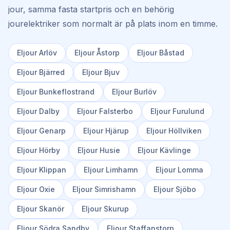
jour, samma fasta startpris och en behörig
jourelektriker som normalt är på plats inom en timme.
Eljour
Arlöv
Eljour
Åstorp
Eljour
Båstad
Eljour
Bjärred
Eljour
Bjuv
Eljour
Bunkeflostrand
Eljour
Burlöv
Eljour
Dalby
Eljour
Falsterbo
Eljour
Furulund
Eljour
Genarp
Eljour
Hjärup
Eljour
Höllviken
Eljour
Hörby
Eljour
Husie
Eljour
Kävlinge
Eljour
Klippan
Eljour
Limhamn
Eljour
Lomma
Eljour
Oxie
Eljour
Simrishamn
Eljour
Sjöbo
Eljour
Skanör
Eljour
Skurup
Eljour
Södra Sandby
Eljour
Staffanstorp