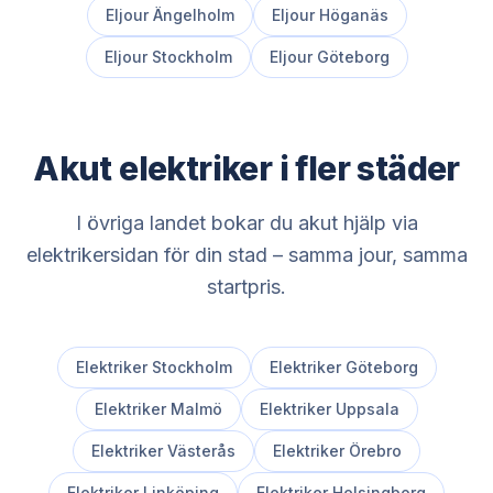
Eljour
Ängelholm
Eljour
Höganäs
Eljour
Stockholm
Eljour
Göteborg
Akut elektriker i fler städer
I övriga landet bokar du akut hjälp via
elektrikersidan för din stad – samma jour, samma
startpris.
Elektriker
Stockholm
Elektriker
Göteborg
Elektriker
Malmö
Elektriker
Uppsala
Elektriker
Västerås
Elektriker
Örebro
Elektriker
Linköping
Elektriker
Helsingborg