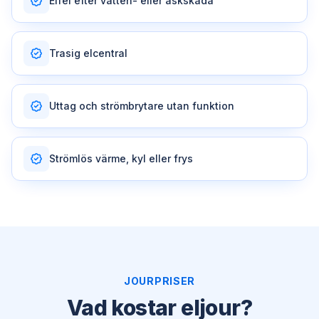
Elfel efter vatten- eller åskskada
Trasig elcentral
Uttag och strömbrytare utan funktion
Strömlös värme, kyl eller frys
JOURPRISER
Vad kostar eljour?