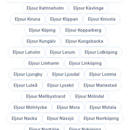
Eljour
Katrineholm
Eljour
Kävlinge
Eljour
Kiruna
Eljour
Klippan
Eljour
Knivsta
Eljour
Köping
Eljour
Kopparberg
Eljour
Kungälv
Eljour
Kungsbacka
Eljour
Laholm
Eljour
Lerum
Eljour
Lidköping
Eljour
Limhamn
Eljour
Linköping
Eljour
Ljungby
Eljour
Ljusdal
Eljour
Lomma
Eljour
Luleå
Eljour
Lysekil
Eljour
Mariestad
Eljour
Mellbystrand
Eljour
Mölndal
Eljour
Mölnlycke
Eljour
Mora
Eljour
Motala
Eljour
Nacka
Eljour
Nässjö
Eljour
Norrköping
Eljour
Norrtälje
Eljour
Nyköping