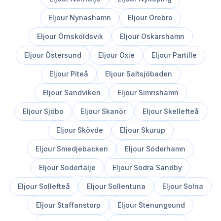
Eljour
Nynäshamn
Eljour
Örebro
Eljour
Örnsköldsvik
Eljour
Oskarshamn
Eljour
Östersund
Eljour
Oxie
Eljour
Partille
Eljour
Piteå
Eljour
Saltsjöbaden
Eljour
Sandviken
Eljour
Simrishamn
Eljour
Sjöbo
Eljour
Skanör
Eljour
Skellefteå
Eljour
Skövde
Eljour
Skurup
Eljour
Smedjebacken
Eljour
Söderhamn
Eljour
Södertälje
Eljour
Södra Sandby
Eljour
Sollefteå
Eljour
Sollentuna
Eljour
Solna
Eljour
Staffanstorp
Eljour
Stenungsund