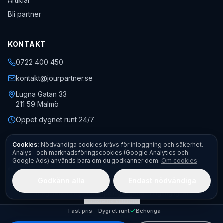
Artiklar
Bli partner
KONTAKT
0722 400 450
kontakt@jourpartner.se
Lugna Gatan 33
211 59
Malmö
Öppet dygnet runt 24/7
Cookies:
Nödvändiga cookies krävs för inloggning och säkerhet.
Analys- och marknadsföringscookies (Google Analytics och
Google Ads) används bara om du godkänner dem.
Om cookies
©
2026
Jourpartner AB
· Org.nr
559451-0470
· Alla rättigheter
förbehållna.
Godkänn alla
Endast nödvändiga
Kontakt
Boka akut
Begär offert
Fota felet – få pris direkt
Allmänna villkor
Integritetspolicy
Cookiepolicy
Ångerrätt
Tillgänglighet
Cookieinställningar
Fast pris
Dygnet runt
Behöriga