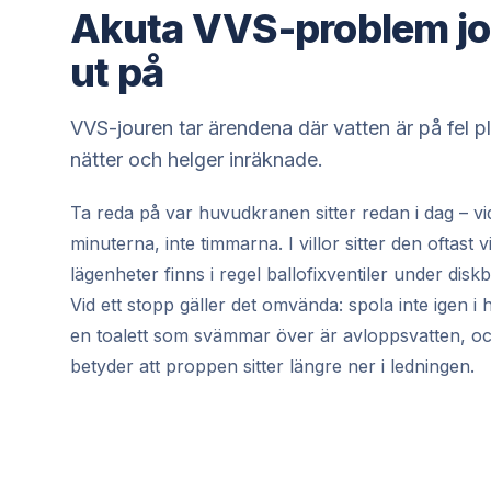
Akuta VVS-problem jo
ut på
VVS-jouren tar ärendena där vatten är på fel p
nätter och helger inräknade.
Ta reda på var huvudkranen sitter redan i dag – v
minuterna, inte timmarna. I villor sitter den oftast 
lägenheter finns i regel ballofixventiler under disk
Vid ett stopp gäller det omvända: spola inte igen i 
en toalett som svämmar över är avloppsvatten, o
betyder att proppen sitter längre ner i ledningen.