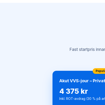
Fast startpris inn
Popul
Akut VVS-jour – Priva
4 375 kr
Inkl. ROT-avdrag (30 % på ar