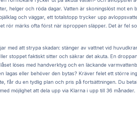
 en rörmokare rycker ut på akuta vatten- och avloppsfel ä
ätter, helger och röda dagar. Vatten är skoningslöst mot en
 i bjälklag och väggar, ett totalstopp trycker upp avloppsvat
uset rör märks ofta först när isproppen släpper. Det är fel 
r med att strypa skadan: stänger av vattnet vid huvudkra
ller stoppet faktiskt sitter och säkrar det akuta. En dropp
enlåset löses med handverktyg och en läckande varmvatten
 lagas eller behöver den bytas? Kräver felet ett större ing
yte, får du en tydlig plan och pris på fortsättningen. Du betal
ed möjlighet att dela upp via Klarna i upp till 36 månader.