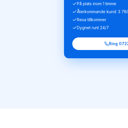
På plats inom 1 timme
Återkommande kund: 3 780
Resa tillkommer
Dygnet runt 24/7
Ring
072