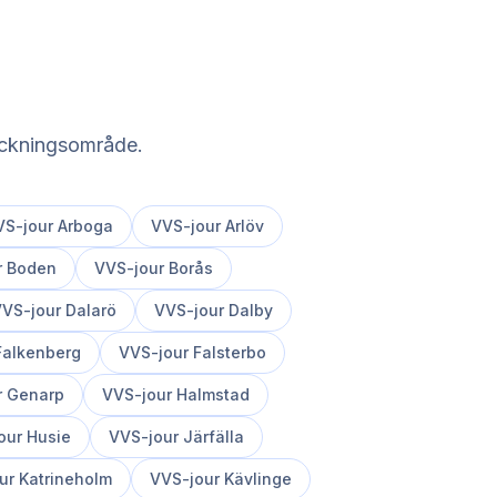
täckningsområde.
VS-jour
Arboga
VVS-jour
Arlöv
r
Boden
VVS-jour
Borås
VS-jour
Dalarö
VVS-jour
Dalby
Falkenberg
VVS-jour
Falsterbo
r
Genarp
VVS-jour
Halmstad
our
Husie
VVS-jour
Järfälla
ur
Katrineholm
VVS-jour
Kävlinge