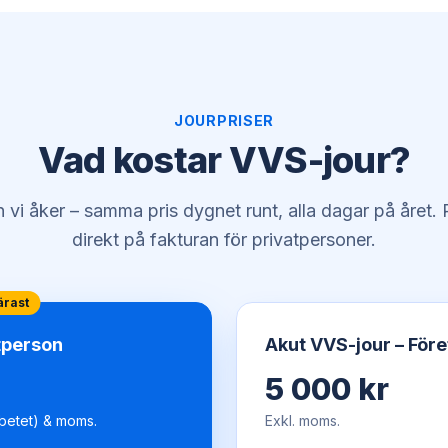
JOURPRISER
Vad kostar VVS-jour?
an vi åker – samma pris dygnet runt, alla dagar på året
direkt på fakturan för privatpersoner.
ärast
tperson
Akut VVS-jour – För
5 000 kr
betet) & moms.
Exkl. moms.