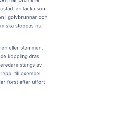
ven när ordinarie
 bostad: en läcka som
ten i golvbrunnar och
som ska stoppas nu,
nen eller stammen,
ande koppling dras
beredare stängs av
repp, till exempel
ar först efter utfört