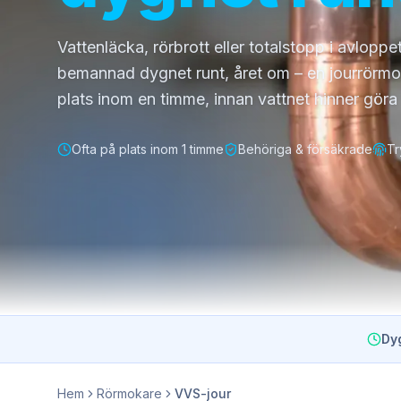
Vattenläcka, rörbrott eller totalstopp i avlopp
bemannad dygnet runt, året om – en jourrörmo
plats inom en timme, innan vattnet hinner göra
Ofta på plats inom 1 timme
Behöriga & försäkrade
Tr
Dy
Hem
Rörmokare
VVS-jour