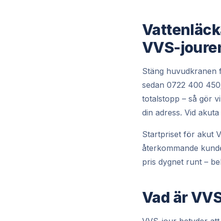
Vattenläck
VVS-joure
Stäng huvudkranen för
sedan
0722 400 450
totalstopp – så gör 
din adress. Vid akut
Startpriset för akut
återkommande kunder
pris dygnet runt – bek
Vad är VVS