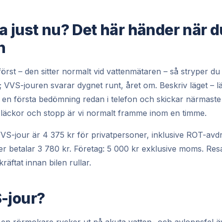
a just nu? Det här händer när d
n
st – den sitter normalt vid vattenmätaren – så stryper du ti
; VVS-jouren svarar dygnet runt, året om. Beskriv läget – l
vi en första bedömning redan i telefon och skickar närmas
a läckor och stopp är vi normalt framme inom en timme.
 VVS-jour är 4 375 kr för privatpersoner, inklusive ROT-a
 betalar 3 780 kr. Företag: 5 000 kr exklusive moms. Res
räftat innan bilen rullar.
-jour?