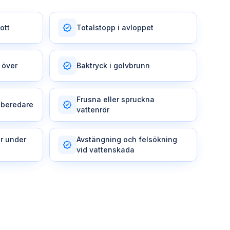
ott
Totalstopp i avloppet
 över
Baktryck i golvbrunn
Frusna eller spruckna
nberedare
vattenrör
r under
Avstängning och felsökning
vid vattenskada