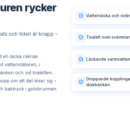
uren rycker
Vattenläcka och rörbr
lats och tiden är knapp –
Toalett som svämmar
id en läcka räknas
Läckande varmvatte
vid vattenmätaren, i
bänken och vid toaletten.
Droppande kopplinga
hopp om att det löser sig –
diskbänken
ch baktryck i golvbrunnen