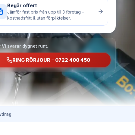
Begär offert
Jämför fast pris från upp till 3 företag –
kostnadsfritt & utan förpliktelser.
 Vi svarar dygnet runt.
RING RÖRJOUR – 0722 400 450
vdrag