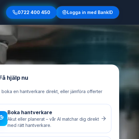
0722 400 450
Logga in med BankID
Få hjälp nu
u boka en hantverkare direkt, eller jämföra offerter
Boka hantverkare
Akut eller planerat – vår AI matchar dig direkt
med rätt hantverkare.