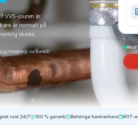
et? VVS-jouren är
kare är normalt på
 verklig skada.
Akut?
ygg betalning via BankID
gnet runt 24/7
100 % garanti
Behöriga hantverkare
ROT-a