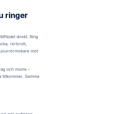
u ringer
llflödet direkt. Ring
äcka, rörbrott,
te jourrörmokare mot
vdrag och moms –
a tillkommer. Samma