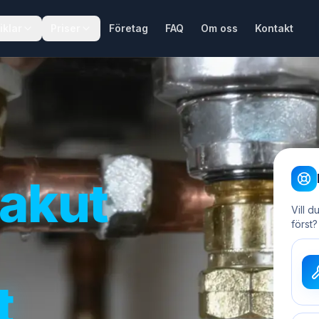
iklar
Priser
Företag
FAQ
Om oss
Kontakt
akut
Vill d
först?
t