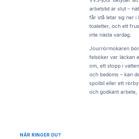
VVS-jour betyder att
arbetstid är slut – n
får stå letar sig ner
toaletter, och ett fr
inte nästa vardag.
Jourrörmokaren börja
felsöker var läckan e
om, ett stopp i vatt
och bedöms – kan den
spolbil eller ett rörb
och godkänt arbete, m
NÄR RINGER DU?