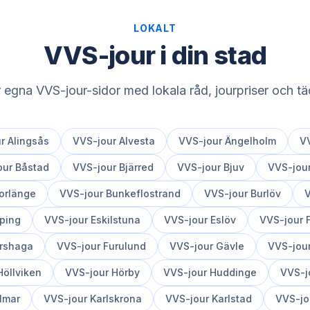
LOKALT
VVS-jour i din stad
r egna VVS-jour-sidor med lokala råd, jourpriser och 
ur
Alingsås
VVS-jour
Alvesta
VVS-jour
Ängelholm
V
our
Båstad
VVS-jour
Bjärred
VVS-jour
Bjuv
VVS-jou
orlänge
VVS-jour
Bunkeflostrand
VVS-jour
Burlöv
V
ping
VVS-jour
Eskilstuna
VVS-jour
Eslöv
VVS-jour
rshaga
VVS-jour
Furulund
VVS-jour
Gävle
VVS-jou
Höllviken
VVS-jour
Hörby
VVS-jour
Huddinge
VVS-j
lmar
VVS-jour
Karlskrona
VVS-jour
Karlstad
VVS-jo