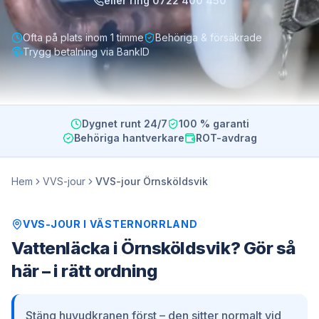
eller ring
0722 400 450
Ofta på plats inom 1 timme
Behöriga & försäkrade
Trygg betalning via BankID
Dygnet runt 24/7
100 % garanti
Behöriga hantverkare
ROT-avdrag
Hem
VVS-jour
VVS-jour Örnsköldsvik
VVS-JOUR
I
VÄSTERNORRLAND
Vattenläcka i Örnsköldsvik? Gör så
här – i rätt ordning
Stäng huvudkranen först – den sitter normalt vid