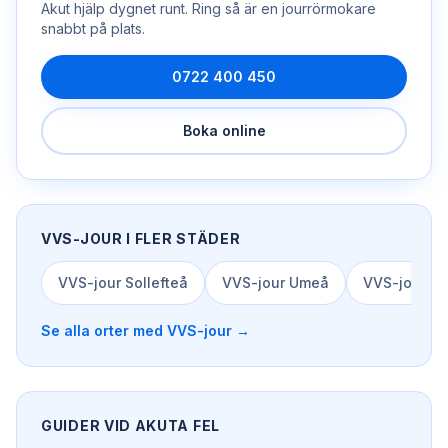
Akut hjälp dygnet runt. Ring så är en
jourrörmokare
snabbt på plats.
0722 400 450
Boka online
VVS-JOUR
I FLER STÄDER
VVS-jour
Sollefteå
VVS-jour
Umeå
VVS-jour
Su
Se alla orter med
VVS-jour
→
GUIDER VID AKUTA FEL