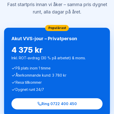
Fast startpris innan vi åker – samma pris dygnet
runt, alla dagar på året.
Populärast
Akut VVS-jour – Privatperson
4 375 kr
Inkl. ROT-avdrag (30 % på arbetet) & moms.
På plats inom 1 timme
Återkommande kund: 3 780 kr
Resa tillkommer
Dygnet runt 24/7
Ring
0722 400 450