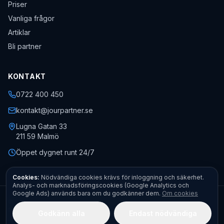
Priser
Vanliga frågor
Artiklar
Bli partner
KONTAKT
0722 400 450
kontakt@jourpartner.se
Lugna Gatan 33
211 59
Malmö
Öppet dygnet runt 24/7
Cookies:
Nödvändiga cookies krävs för inloggning och säkerhet.
Analys- och marknadsföringscookies (Google Analytics och
Google Ads) används bara om du godkänner dem.
Om cookies
©
2026
Jourpartner AB
· Org.nr
559451-0470
· Alla rättigheter
förbehållna.
Godkänn alla
Endast nödvändiga
Kontakt
Boka akut
Begär offert
Fota felet – få pris direkt
Allmänna villkor