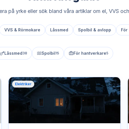
rera på yrke eller sök bland våra artiklar om el, VVS och
VVS & Rörmokare
Låssmed
Spolbil & avlopp
För
Låssmed
Spolbil
För hantverkare
38
15
5
Elektriker