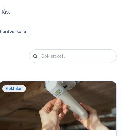
 lås.
 hantverkare
Elektriker