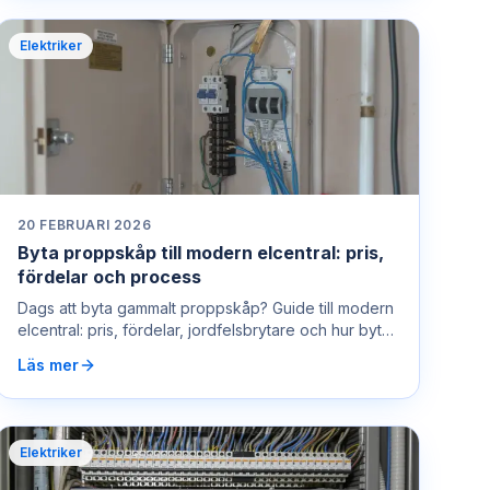
Elektriker
20 FEBRUARI 2026
Byta proppskåp till modern elcentral: pris,
fördelar och process
Dags att byta gammalt proppskåp? Guide till modern
elcentral: pris, fördelar, jordfelsbrytare och hur bytet
går till. Ring 0722 400 450.
Läs mer
Elektriker