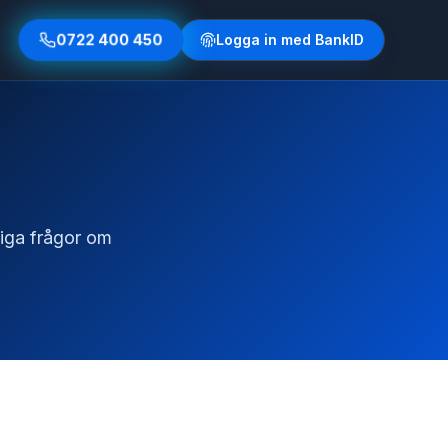
0722 400 450
Logga in med BankID
liga frågor om