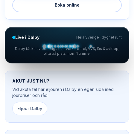
Boka online
Live i Dalby
Hela Sverige · dygnet runt
Dalby täcks av behöriga hantverkare – el, VVS, lås & avlopp,
ofta på plats inom 1 timme.
AKUT JUST NU?
Vid akuta fel har
eljouren
i
Dalby
en egen sida med
jourpriser och råd.
Eljour
Dalby