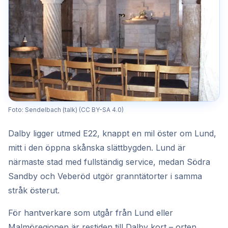
Foto: Sendelbach (talk) (CC BY-SA 4.0)
Dalby ligger utmed E22, knappt en mil öster om Lund,
mitt i den öppna skånska slättbygden. Lund är
närmaste stad med fullständig service, medan Södra
Sandby och Veberöd utgör granntätorter i samma
stråk österut.
För hantverkare som utgår från Lund eller
Malmöregionen är restiden till Dalby kort – orten