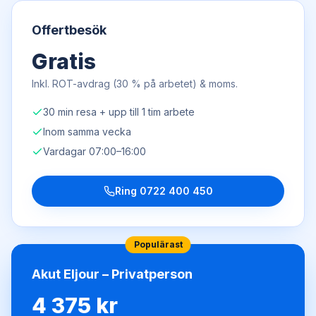
Offertbesök
Gratis
Inkl. ROT-avdrag (30 % på arbetet) & moms.
30 min resa + upp till 1 tim arbete
Inom samma vecka
Vardagar 07:00–16:00
Ring
0722 400 450
Populärast
Akut Eljour – Privatperson
4 375 kr