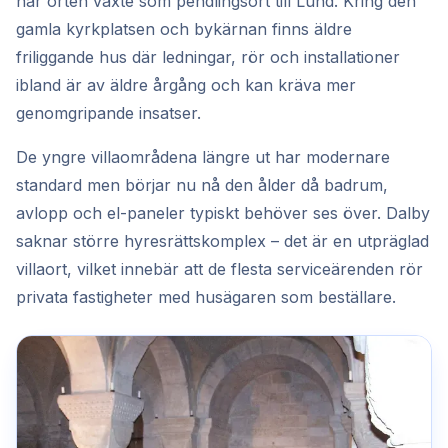
när orten växte som pendlingsort till Lund. Kring den
gamla kyrkplatsen och bykärnan finns äldre
friliggande hus där ledningar, rör och installationer
ibland är av äldre årgång och kan kräva mer
genomgripande insatser.
De yngre villaområdena längre ut har modernare
standard men börjar nu nå den ålder då badrum,
avlopp och el-paneler typiskt behöver ses över. Dalby
saknar större hyresrättskomplex – det är en utpräglad
villaort, vilket innebär att de flesta serviceärenden rör
privata fastigheter med husägaren som beställare.