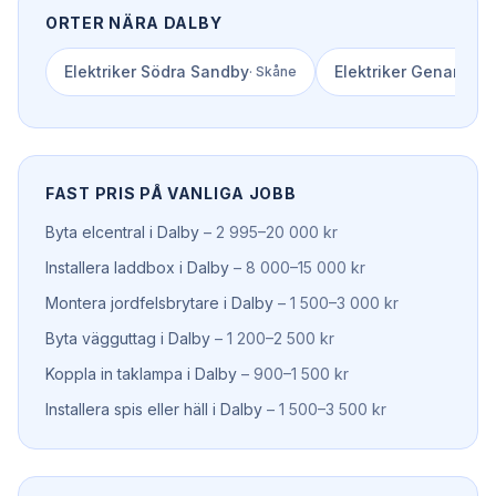
ORTER NÄRA
DALBY
Elektriker
Södra Sandby
Elektriker
Genarp
·
Skåne
·
Sk
FAST PRIS PÅ VANLIGA JOBB
Byta elcentral
i
Dalby
–
2 995–20 000 kr
Installera laddbox
i
Dalby
–
8 000–15 000 kr
Montera jordfelsbrytare
i
Dalby
–
1 500–3 000 kr
Byta vägguttag
i
Dalby
–
1 200–2 500 kr
Koppla in taklampa
i
Dalby
–
900–1 500 kr
Installera spis eller häll
i
Dalby
–
1 500–3 500 kr