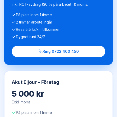
Inkl. ROT-avdrag (30 % på arbetet) & moms.
På plats inom 1 timme
2 timmar arbete ingår
Resa 5,5 kr/km tillkommer
Dygnet runt 24/7
Ring
0722 400 450
Akut Eljour – Företag
5 000 kr
Exkl. moms.
På plats inom 1 timme