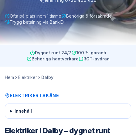
eller ring
0722 400 450
Ofta på plats inom 1 timme
Behöriga & försäkrade
Trygg betalning via BankID
Dygnet runt 24/7
100 % garanti
Behöriga hantverkare
ROT-avdrag
Hem
Elektriker
Dalby
ELEKTRIKER
I
SKÅNE
Innehåll
Elektriker i Dalby – dygnet runt