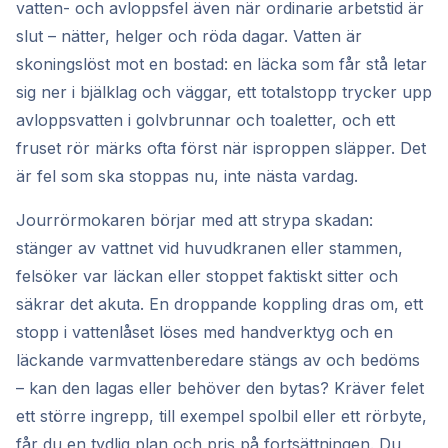
vatten- och avloppsfel även när ordinarie arbetstid är
slut – nätter, helger och röda dagar. Vatten är
skoningslöst mot en bostad: en läcka som får stå letar
sig ner i bjälklag och väggar, ett totalstopp trycker upp
avloppsvatten i golvbrunnar och toaletter, och ett
fruset rör märks ofta först när isproppen släpper. Det
är fel som ska stoppas nu, inte nästa vardag.
Jourrörmokaren börjar med att strypa skadan:
stänger av vattnet vid huvudkranen eller stammen,
felsöker var läckan eller stoppet faktiskt sitter och
säkrar det akuta. En droppande koppling dras om, ett
stopp i vattenlåset löses med handverktyg och en
läckande varmvattenberedare stängs av och bedöms
– kan den lagas eller behöver den bytas? Kräver felet
ett större ingrepp, till exempel spolbil eller ett rörbyte,
får du en tydlig plan och pris på fortsättningen. Du