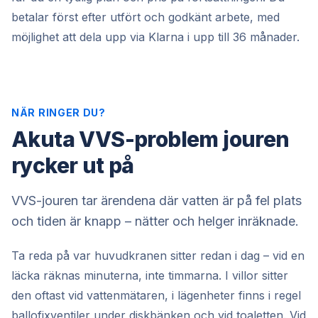
betalar först efter utfört och godkänt arbete, med
möjlighet att dela upp via Klarna i upp till 36 månader.
NÄR RINGER DU?
Akuta VVS-problem jouren
rycker ut på
VVS-jouren tar ärendena där vatten är på fel plats
och tiden är knapp – nätter och helger inräknade.
Ta reda på var huvudkranen sitter redan i dag – vid en
läcka räknas minuterna, inte timmarna. I villor sitter
den oftast vid vattenmätaren, i lägenheter finns i regel
ballofixventiler under diskbänken och vid toaletten. Vid