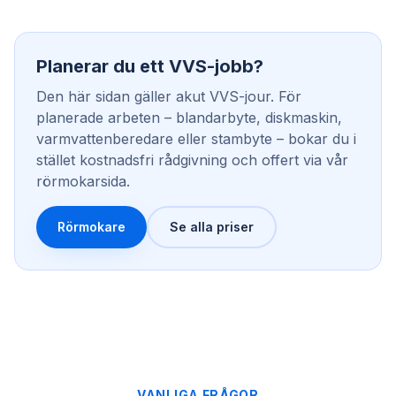
Planerar du ett VVS-jobb?
Den här sidan gäller akut VVS-jour. För
planerade arbeten – blandarbyte, diskmaskin,
varmvattenberedare eller stambyte – bokar du i
stället kostnadsfri rådgivning och offert via vår
rörmokarsida.
Rörmokare
Se alla priser
VANLIGA FRÅGOR