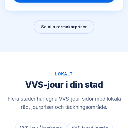
Se alla rörmokarpriser
LOKALT
VVS-jour i din stad
Flera städer har egna VVS-jour-sidor med lokala
råd, jourpriser och täckningsområde.
VVS-jour
Åkersberga
VVS-jour
Alingsås