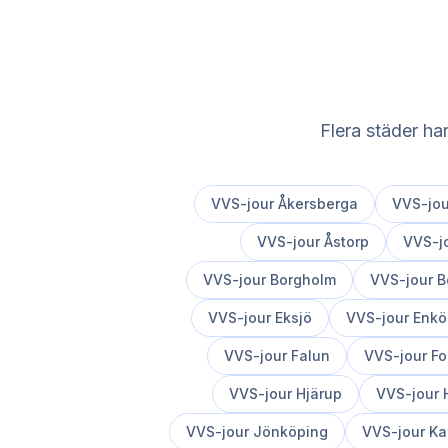
Flera städer ha
VVS-jour
Åkersberga
VVS-jo
VVS-jour
Åstorp
VVS-j
VVS-jour
Borgholm
VVS-jour
B
VVS-jour
Eksjö
VVS-jour
Enkö
VVS-jour
Falun
VVS-jour
Fo
VVS-jour
Hjärup
VVS-jour
VVS-jour
Jönköping
VVS-jour
Ka