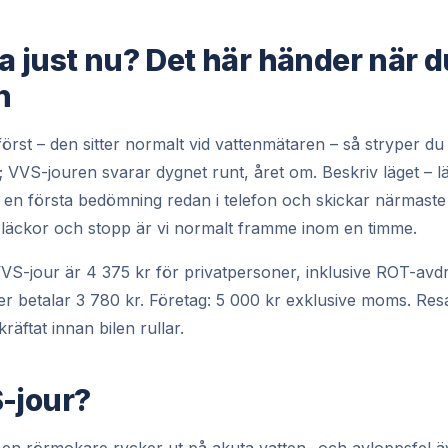
a just nu? Det här händer när d
n
st – den sitter normalt vid vattenmätaren – så stryper du ti
; VVS-jouren svarar dygnet runt, året om. Beskriv läget – l
vi en första bedömning redan i telefon och skickar närmas
a läckor och stopp är vi normalt framme inom en timme.
 VVS-jour är 4 375 kr för privatpersoner, inklusive ROT-a
 betalar 3 780 kr. Företag: 5 000 kr exklusive moms. Res
räftat innan bilen rullar.
-jour?