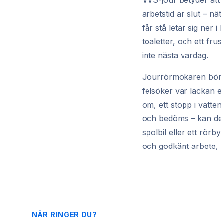
VVS-jour betyder att
arbetstid är slut – n
får stå letar sig ner
toaletter, och ett fr
inte nästa vardag.
Jourrörmokaren börja
felsöker var läckan e
om, ett stopp i vatt
och bedöms – kan den
spolbil eller ett rörb
och godkänt arbete, m
NÄR RINGER DU?