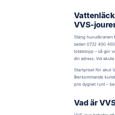
Vattenläck
VVS-joure
Stäng huvudkranen för
sedan
0722 400 450
totalstopp – så gör 
din adress. Vid akut
Startpriset för akut
återkommande kunder
pris dygnet runt – bek
Vad är VVS