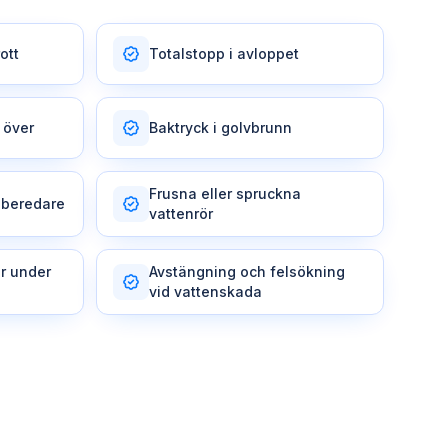
ott
Totalstopp i avloppet
 över
Baktryck i golvbrunn
Frusna eller spruckna
nberedare
vattenrör
r under
Avstängning och felsökning
vid vattenskada