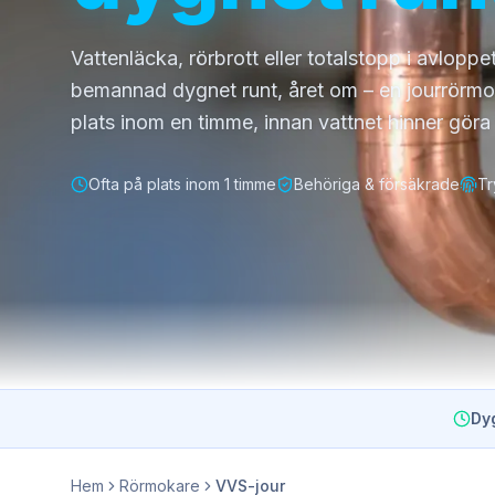
Vattenläcka, rörbrott eller totalstopp i avlopp
bemannad dygnet runt, året om – en jourrörmo
plats inom en timme, innan vattnet hinner göra
Ofta på plats inom 1 timme
Behöriga & försäkrade
Tr
Dy
Hem
Rörmokare
VVS-jour