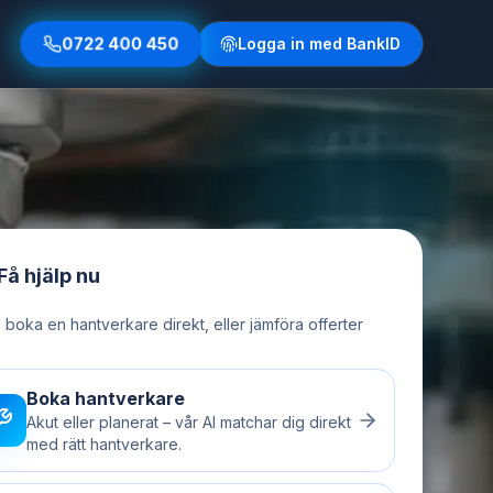
0722 400 450
Logga in med BankID
Få hjälp nu
u boka en hantverkare direkt, eller jämföra offerter
Boka hantverkare
Akut eller planerat – vår AI matchar dig direkt
med rätt hantverkare.