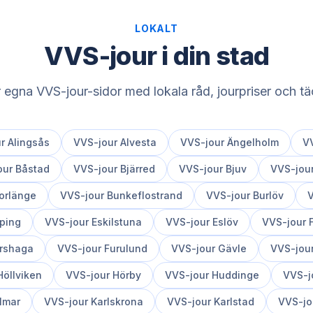
LOKALT
VVS-jour i din stad
r egna VVS-jour-sidor med lokala råd, jourpriser och 
ur
Alingsås
VVS-jour
Alvesta
VVS-jour
Ängelholm
V
our
Båstad
VVS-jour
Bjärred
VVS-jour
Bjuv
VVS-jou
orlänge
VVS-jour
Bunkeflostrand
VVS-jour
Burlöv
V
ping
VVS-jour
Eskilstuna
VVS-jour
Eslöv
VVS-jour
rshaga
VVS-jour
Furulund
VVS-jour
Gävle
VVS-jou
Höllviken
VVS-jour
Hörby
VVS-jour
Huddinge
VVS-j
lmar
VVS-jour
Karlskrona
VVS-jour
Karlstad
VVS-jo