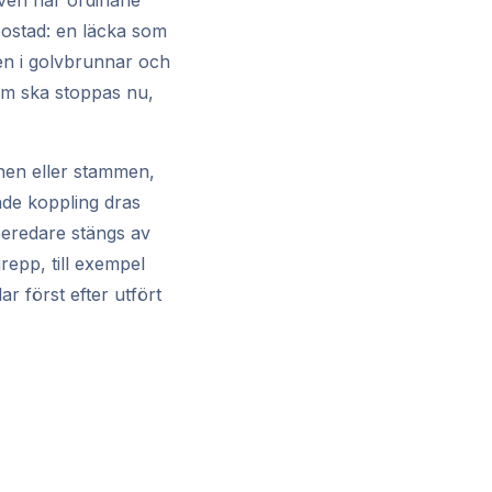
ven när ordinarie
 bostad: en läcka som
ten i golvbrunnar och
som ska stoppas nu,
nen eller stammen,
ande koppling dras
beredare stängs av
repp, till exempel
ar först efter utfört