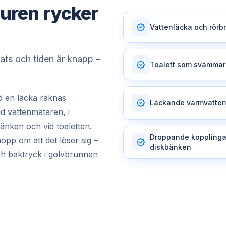
uren rycker
Vattenläcka och rörbr
lats och tiden är knapp –
Toalett som svämmar
id en läcka räknas
Läckande varmvatte
vid vattenmätaren, i
bänken och vid toaletten.
Droppande kopplinga
hopp om att det löser sig –
diskbänken
ch baktryck i golvbrunnen