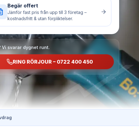
Begär offert
Jämför fast pris från upp till 3 företag –
kostnadsfritt & utan förpliktelser.
 Vi svarar dygnet runt.
RING RÖRJOUR – 0722 400 450
vdrag