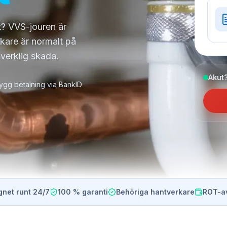
et? VVS-jouren är
kare är normalt på
 verklig skada.
Akut?
ygg betalning via BankID
gnet runt 24/7
100 % garanti
Behöriga hantverkare
ROT-a