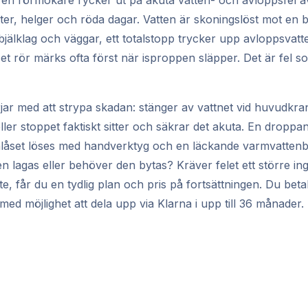
 en rörmokare rycker ut på akuta vatten- och avloppsfel ä
ätter, helger och röda dagar. Vatten är skoningslöst mot en
 i bjälklag och väggar, ett totalstopp trycker upp avloppsvat
uset rör märks ofta först när isproppen släpper. Det är fel 
r med att strypa skadan: stänger av vattnet vid huvudkra
ller stoppet faktiskt sitter och säkrar det akuta. En dropp
enlåset löses med handverktyg och en läckande varmvatten
 lagas eller behöver den bytas? Kräver felet ett större ing
yte, får du en tydlig plan och pris på fortsättningen. Du betal
ed möjlighet att dela upp via Klarna i upp till 36 månader.