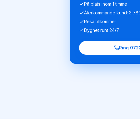
På plats inom 1 timme
Återkommande kund: 3 780
Resa tillkommer
Dygnet runt 24/7
Ring
072