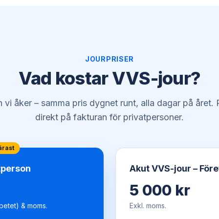
JOURPRISER
Vad kostar VVS-jour?
an vi åker – samma pris dygnet runt, alla dagar på året
direkt på fakturan för privatpersoner.
ärast
tperson
Akut VVS-jour – För
5 000 kr
betet) & moms.
Exkl. moms.