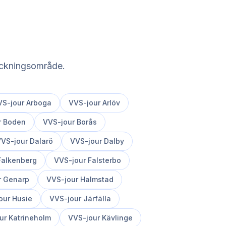
täckningsområde.
VS-jour
Arboga
VVS-jour
Arlöv
r
Boden
VVS-jour
Borås
VS-jour
Dalarö
VVS-jour
Dalby
Falkenberg
VVS-jour
Falsterbo
r
Genarp
VVS-jour
Halmstad
our
Husie
VVS-jour
Järfälla
ur
Katrineholm
VVS-jour
Kävlinge