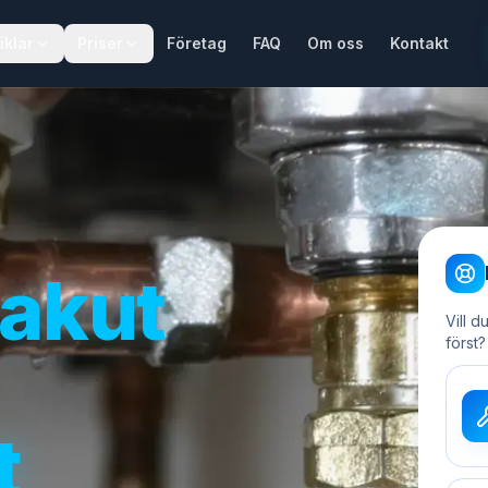
iklar
Priser
Företag
FAQ
Om oss
Kontakt
akut
Vill d
först?
t