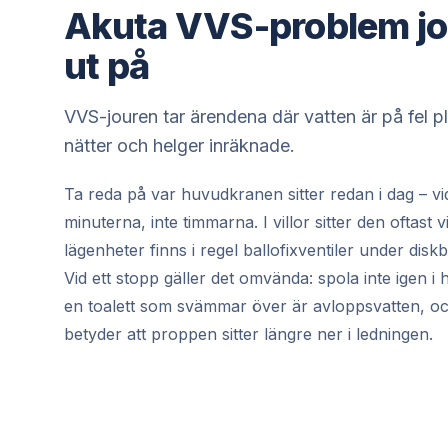
Akuta VVS-problem jo
ut på
VVS-jouren tar ärendena där vatten är på fel p
nätter och helger inräknade.
Ta reda på var huvudkranen sitter redan i dag – v
minuterna, inte timmarna. I villor sitter den oftast 
lägenheter finns i regel ballofixventiler under disk
Vid ett stopp gäller det omvända: spola inte igen i 
en toalett som svämmar över är avloppsvatten, o
betyder att proppen sitter längre ner i ledningen.