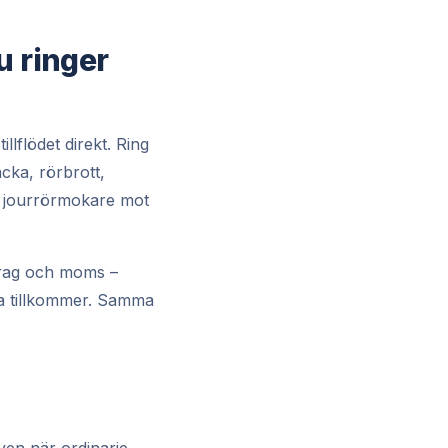
u ringer
llflödet direkt. Ring
äcka, rörbrott,
te jourrörmokare mot
vdrag och moms –
a tillkommer. Samma