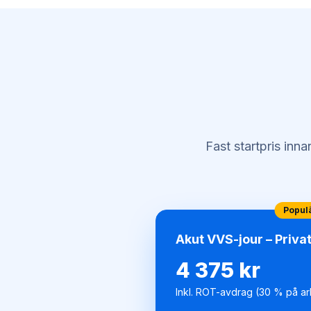
Fast startpris inn
Popul
Akut VVS-jour – Priva
4 375 kr
Inkl. ROT-avdrag (30 % på ar