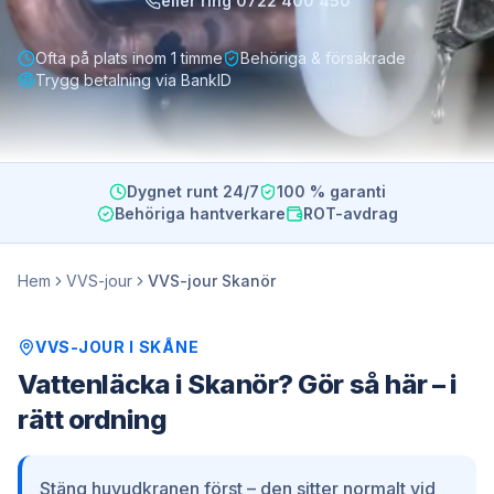
eller ring
0722 400 450
Ofta på plats inom 1 timme
Behöriga & försäkrade
Trygg betalning via BankID
Dygnet runt 24/7
100 % garanti
Behöriga hantverkare
ROT-avdrag
Hem
VVS-jour
VVS-jour Skanör
VVS-JOUR
I
SKÅNE
Vattenläcka i Skanör? Gör så här – i
rätt ordning
Stäng huvudkranen först – den sitter normalt vid