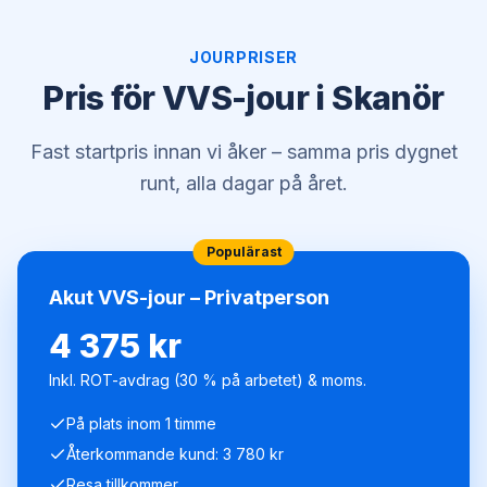
JOURPRISER
Pris för VVS-jour i Skanör
Fast startpris innan vi åker – samma pris dygnet
runt, alla dagar på året.
Populärast
Akut VVS-jour – Privatperson
4 375 kr
Inkl. ROT-avdrag (30 % på arbetet) & moms.
På plats inom 1 timme
Återkommande kund: 3 780 kr
Resa tillkommer