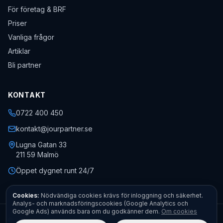
För företag & BRF
Priser
Vanliga frågor
Artiklar
Bli partner
KONTAKT
0722 400 450
kontakt@jourpartner.se
Lugna Gatan 33
211 59
Malmö
Öppet dygnet runt 24/7
Cookies:
Nödvändiga cookies krävs för inloggning och säkerhet.
Analys- och marknadsföringscookies (Google Analytics och
Google Ads) används bara om du godkänner dem.
Om cookies
©
2026
Jourpartner AB
· Org.nr
559451-0470
· Alla rättigheter