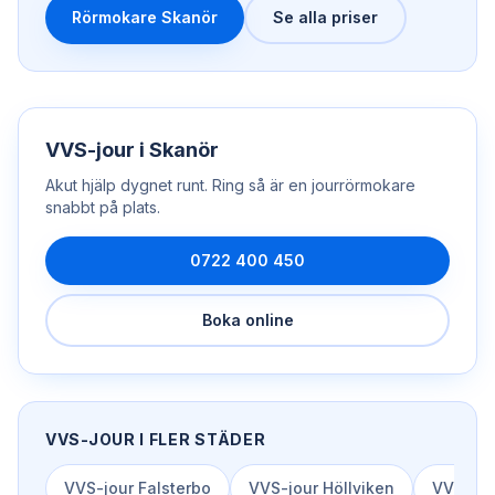
Rörmokare Skanör
Se alla priser
VVS-jour
i
Skanör
Akut hjälp dygnet runt. Ring så är en
jourrörmokare
snabbt på plats.
0722 400 450
Boka online
VVS-JOUR
I FLER STÄDER
VVS-jour
Falsterbo
VVS-jour
Höllviken
VVS-jou