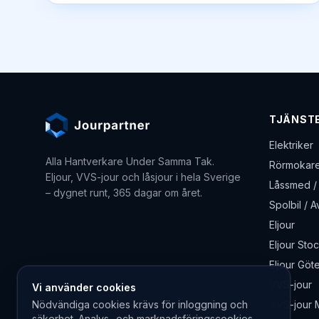
TJÄNST
Elektriker
Alla Hantverkare Under Samma Tak
.
Rörmokare
Eljour, VVS-jour och låsjour i hela Sverige
Låssmed / 
– dygnet runt, 365 dagar om året.
Spolbil / 
Eljour
Eljour Sto
Eljour Göt
VVS-jour
Vi använder cookies
Nödvändiga cookies krävs för inloggning och
VVS-jour 
säkerhet. Analys- och marknadsföringscookies