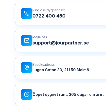
Ring oss dygnet runt
0722 400 450
Mejla oss
support@jourpartner.se
Besöksadress
Lugna Gatan 33
,
211 59
Malmö
Öppet dygnet runt, 365 dagar om året