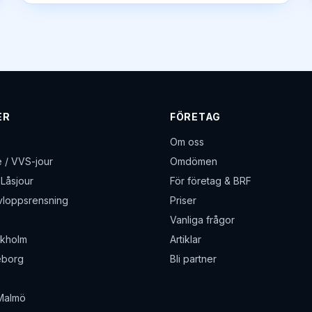
ER
FÖRETAG
Om oss
 / VVS-jour
Omdömen
Låsjour
För företag & BRF
Avloppsrensning
Priser
Vanliga frågor
ckholm
Artiklar
eborg
Bli partner
Malmö