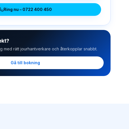
Ring nu –
0722 400 450
ekt?
ig med rätt jourhantverkare och återkopplar snabbt.
Gå till bokning