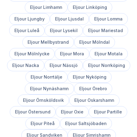
Eljour
Limhamn
Eljour
Linköping
Eljour
Ljungby
Eljour
Ljusdal
Eljour
Lomma
Eljour
Luleå
Eljour
Lysekil
Eljour
Mariestad
Eljour
Mellbystrand
Eljour
Mölndal
Eljour
Mölnlycke
Eljour
Mora
Eljour
Motala
Eljour
Nacka
Eljour
Nässjö
Eljour
Norrköping
Eljour
Norrtälje
Eljour
Nyköping
Eljour
Nynäshamn
Eljour
Örebro
Eljour
Örnsköldsvik
Eljour
Oskarshamn
Eljour
Östersund
Eljour
Oxie
Eljour
Partille
Eljour
Piteå
Eljour
Saltsjöbaden
Eljour
Sandviken
Eljour
Simrishamn