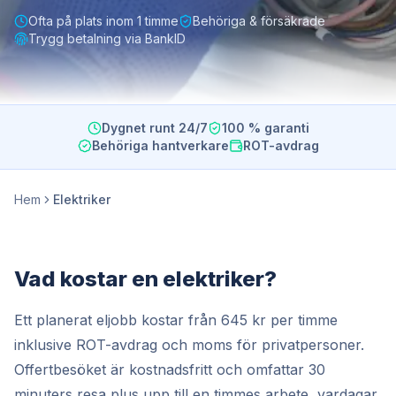
Ofta på plats inom 1 timme
Behöriga & försäkrade
Trygg betalning via BankID
Dygnet runt 24/7
100 % garanti
Behöriga hantverkare
ROT-avdrag
Hem
Elektriker
Vad kostar en elektriker?
Ett planerat eljobb kostar från 645 kr per timme
inklusive ROT-avdrag och moms för privatpersoner.
Offertbesöket är kostnadsfritt och omfattar 30
minuters resa plus upp till en timmes arbete, vardagar