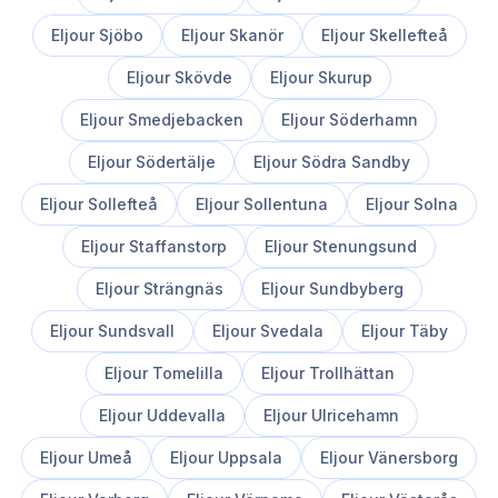
Eljour
Sjöbo
Eljour
Skanör
Eljour
Skellefteå
Eljour
Skövde
Eljour
Skurup
Eljour
Smedjebacken
Eljour
Söderhamn
Eljour
Södertälje
Eljour
Södra Sandby
Eljour
Sollefteå
Eljour
Sollentuna
Eljour
Solna
Eljour
Staffanstorp
Eljour
Stenungsund
Eljour
Strängnäs
Eljour
Sundbyberg
Eljour
Sundsvall
Eljour
Svedala
Eljour
Täby
Eljour
Tomelilla
Eljour
Trollhättan
Eljour
Uddevalla
Eljour
Ulricehamn
Eljour
Umeå
Eljour
Uppsala
Eljour
Vänersborg