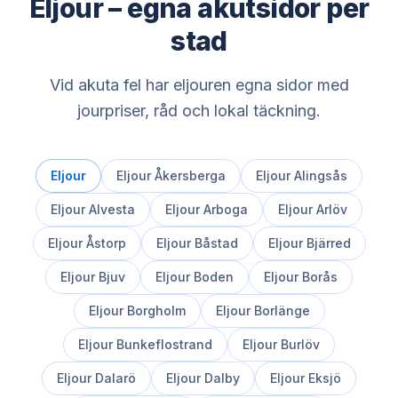
Eljour – egna akutsidor per
stad
Vid akuta fel har eljouren egna sidor med
jourpriser, råd och lokal täckning.
Eljour
Eljour
Åkersberga
Eljour
Alingsås
Eljour
Alvesta
Eljour
Arboga
Eljour
Arlöv
Eljour
Åstorp
Eljour
Båstad
Eljour
Bjärred
Eljour
Bjuv
Eljour
Boden
Eljour
Borås
Eljour
Borgholm
Eljour
Borlänge
Eljour
Bunkeflostrand
Eljour
Burlöv
Eljour
Dalarö
Eljour
Dalby
Eljour
Eksjö