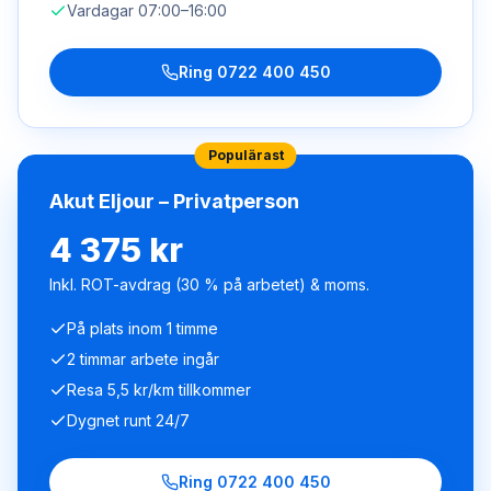
Vardagar 07:00–16:00
Ring
0722 400 450
Populärast
Akut Eljour – Privatperson
4 375 kr
Inkl. ROT-avdrag (30 % på arbetet) & moms.
På plats inom 1 timme
2 timmar arbete ingår
Resa 5,5 kr/km tillkommer
Dygnet runt 24/7
Ring
0722 400 450