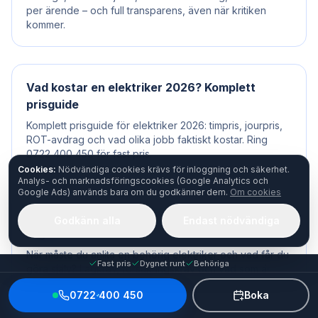
per ärende – och full transparens, även när kritiken
kommer.
Vad kostar en elektriker 2026? Komplett
prisguide
Komplett prisguide för elektriker 2026: timpris, jourpris,
ROT-avdrag och vad olika jobb faktiskt kostar. Ring
0722 400 450 för fast pris.
Cookies:
Nödvändiga cookies krävs för inloggning och säkerhet.
Analys- och marknadsföringscookies (Google Analytics och
Google Ads) används bara om du godkänner dem.
Om cookies
När måste man anlita elektriker? Lagkrav och
Godkänn alla
Endast nödvändiga
regler
När måste du anlita en behörig elektriker och vad får du
Fast pris
Dygnet runt
Behöriga
göra själv? Lagkrav, försäkringskrav och vad som är
straffbart. Ring 0722 400 450.
0722 400 450
Boka