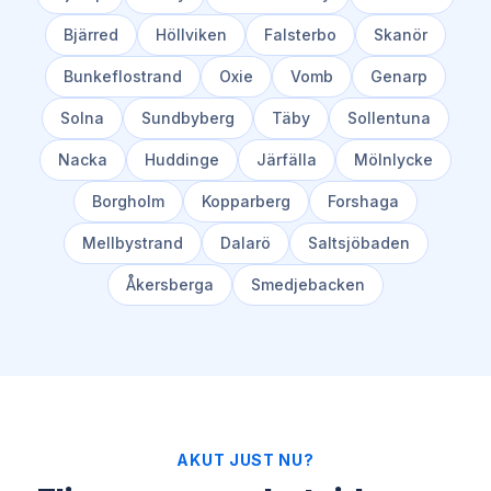
Bjärred
Höllviken
Falsterbo
Skanör
Bunkeflostrand
Oxie
Vomb
Genarp
Solna
Sundbyberg
Täby
Sollentuna
Nacka
Huddinge
Järfälla
Mölnlycke
Borgholm
Kopparberg
Forshaga
Mellbystrand
Dalarö
Saltsjöbaden
Åkersberga
Smedjebacken
AKUT JUST NU?