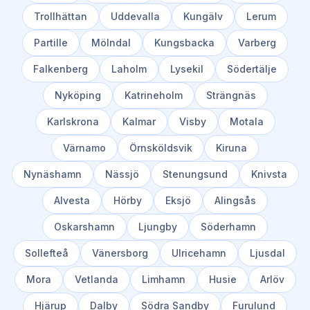
Trollhättan
Uddevalla
Kungälv
Lerum
Partille
Mölndal
Kungsbacka
Varberg
Falkenberg
Laholm
Lysekil
Södertälje
Nyköping
Katrineholm
Strängnäs
Karlskrona
Kalmar
Visby
Motala
Värnamo
Örnsköldsvik
Kiruna
Nynäshamn
Nässjö
Stenungsund
Knivsta
Alvesta
Hörby
Eksjö
Alingsås
Oskarshamn
Ljungby
Söderhamn
Sollefteå
Vänersborg
Ulricehamn
Ljusdal
Mora
Vetlanda
Limhamn
Husie
Arlöv
Hjärup
Dalby
Södra Sandby
Furulund