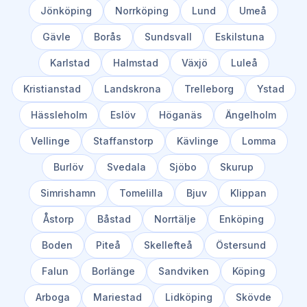
Jönköping
Norrköping
Lund
Umeå
Gävle
Borås
Sundsvall
Eskilstuna
Karlstad
Halmstad
Växjö
Luleå
Kristianstad
Landskrona
Trelleborg
Ystad
Hässleholm
Eslöv
Höganäs
Ängelholm
Vellinge
Staffanstorp
Kävlinge
Lomma
Burlöv
Svedala
Sjöbo
Skurup
Simrishamn
Tomelilla
Bjuv
Klippan
Åstorp
Båstad
Norrtälje
Enköping
Boden
Piteå
Skellefteå
Östersund
Falun
Borlänge
Sandviken
Köping
Arboga
Mariestad
Lidköping
Skövde