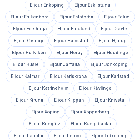
Eljour
Enköping
Eljour
Eskilstuna
Eljour
Falkenberg
Eljour
Falsterbo
Eljour
Falun
Eljour
Forshaga
Eljour
Furulund
Eljour
Gävle
Eljour
Genarp
Eljour
Halmstad
Eljour
Hjärup
Eljour
Höllviken
Eljour
Hörby
Eljour
Huddinge
Eljour
Husie
Eljour
Järfälla
Eljour
Jönköping
Eljour
Kalmar
Eljour
Karlskrona
Eljour
Karlstad
Eljour
Katrineholm
Eljour
Kävlinge
Eljour
Kiruna
Eljour
Klippan
Eljour
Knivsta
Eljour
Köping
Eljour
Kopparberg
Eljour
Kungälv
Eljour
Kungsbacka
Eljour
Laholm
Eljour
Lerum
Eljour
Lidköping