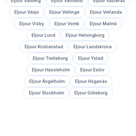
Eljour
Varberg
Eljour
Värnamo
Eljour
Västerås
Eljour
Växjö
Eljour
Vellinge
Eljour
Vetlanda
Eljour
Visby
Eljour
Vomb
Eljour
Malmö
Eljour
Lund
Eljour
Helsingborg
Eljour
Kristianstad
Eljour
Landskrona
Eljour
Trelleborg
Eljour
Ystad
Eljour
Hässleholm
Eljour
Eslöv
Eljour
Ängelholm
Eljour
Höganäs
Eljour
Stockholm
Eljour
Göteborg