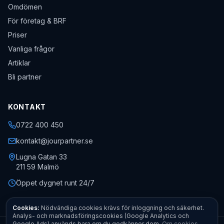
Omdömen
För företag & BRF
Priser
Vanliga frågor
Artiklar
Bli partner
KONTAKT
0722 400 450
kontakt@jourpartner.se
Lugna Gatan 33
211 59
Malmö
Öppet dygnet runt 24/7
Cookies:
Nödvändiga cookies krävs för inloggning och säkerhet.
Analys- och marknadsföringscookies (Google Analytics och
Google Ads) används bara om du godkänner dem.
Om cookies