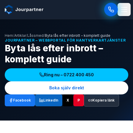
Hoppa till innehåll
Hem
/
Artiklar
/
Låssmed
/
Byta lås efter inbrott – komplett guide
JOURPARTNER – WEBBPORTAL FÖR HANTVERKARTJÄNSTER
Byta lås efter inbrott –
komplett guide
Ring nu –
0722 400 450
Boka själv direkt
Facebook
LinkedIn
X
P
Kopiera länk