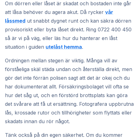
Om dörren eller låset är skadat och bostaden inte går
att låsa behöver du agera akut. Då rycker
vår
låssmed
ut snabbt dygnet runt och kan säkra dörren
provisoriskt eller byta låset direkt. Ring 0722 400 450
så är vi på väg, eller läs hur du hanterar en låst
situation i guiden
utelåst hemma
.
Ordningen mellan stegen är viktig. Många vill av
förståeliga skäl städa undan och återställa direkt, men
gör det inte förrän polisen sagt att det är okej och du
har dokumenterat allt. Försäkringsbolaget vill ofta se
hur det såg ut, och en förstörd brottsplats kan göra
det svårare att få ut ersättning. Fotografera uppbrutna
lås, krossade rutor och tillhörigheter som flyttats eller
skadats innan du rör något.
Tänk också på din egen säkerhet. Om du kommer