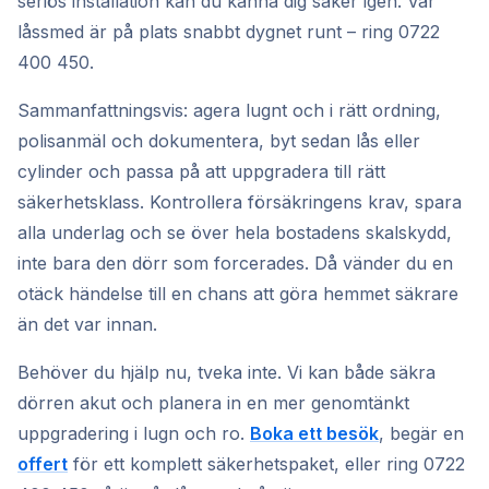
seriös installation kan du känna dig säker igen. Vår
låssmed är på plats snabbt dygnet runt – ring 0722
400 450.
Sammanfattningsvis: agera lugnt och i rätt ordning,
polisanmäl och dokumentera, byt sedan lås eller
cylinder och passa på att uppgradera till rätt
säkerhetsklass. Kontrollera försäkringens krav, spara
alla underlag och se över hela bostadens skalskydd,
inte bara den dörr som forcerades. Då vänder du en
otäck händelse till en chans att göra hemmet säkrare
än det var innan.
Behöver du hjälp nu, tveka inte. Vi kan både säkra
dörren akut och planera in en mer genomtänkt
uppgradering i lugn och ro.
Boka ett besök
, begär en
offert
för ett komplett säkerhetspaket, eller ring 0722