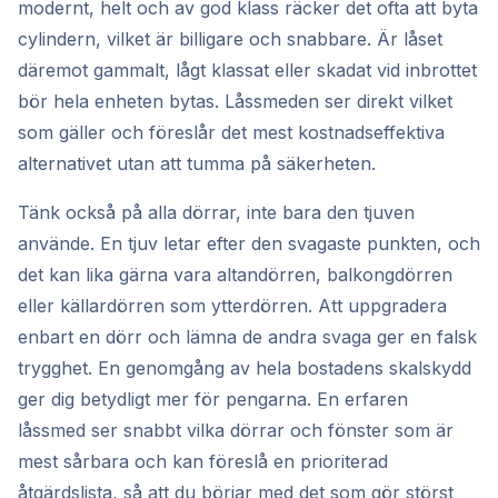
modernt, helt och av god klass räcker det ofta att byta
cylindern, vilket är billigare och snabbare. Är låset
däremot gammalt, lågt klassat eller skadat vid inbrottet
bör hela enheten bytas. Låssmeden ser direkt vilket
som gäller och föreslår det mest kostnadseffektiva
alternativet utan att tumma på säkerheten.
Tänk också på alla dörrar, inte bara den tjuven
använde. En tjuv letar efter den svagaste punkten, och
det kan lika gärna vara altandörren, balkongdörren
eller källardörren som ytterdörren. Att uppgradera
enbart en dörr och lämna de andra svaga ger en falsk
trygghet. En genomgång av hela bostadens skalskydd
ger dig betydligt mer för pengarna. En erfaren
låssmed ser snabbt vilka dörrar och fönster som är
mest sårbara och kan föreslå en prioriterad
åtgärdslista, så att du börjar med det som gör störst