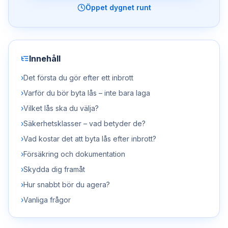
Öppet dygnet runt
Innehåll
›
Det första du gör efter ett inbrott
›
Varför du bör byta lås – inte bara laga
›
Vilket lås ska du välja?
›
Säkerhetsklasser – vad betyder de?
›
Vad kostar det att byta lås efter inbrott?
›
Försäkring och dokumentation
›
Skydda dig framåt
›
Hur snabbt bör du agera?
›
Vanliga frågor