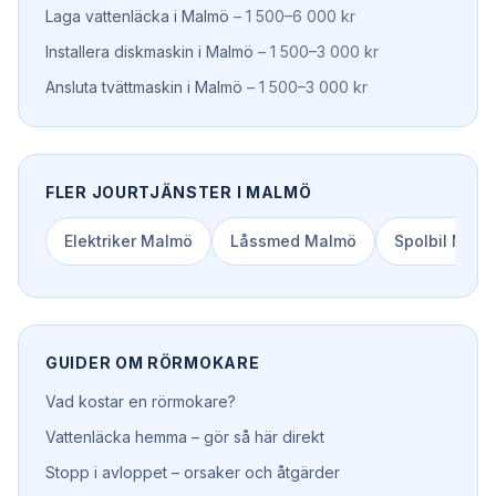
Laga vattenläcka
i
Malmö
–
1 500–6 000 kr
Installera diskmaskin
i
Malmö
–
1 500–3 000 kr
Ansluta tvättmaskin
i
Malmö
–
1 500–3 000 kr
FLER JOURTJÄNSTER I
MALMÖ
Elektriker
Malmö
Låssmed
Malmö
Spolbil
Malm
GUIDER OM
RÖRMOKARE
Vad kostar en rörmokare?
Vattenläcka hemma – gör så här direkt
Stopp i avloppet – orsaker och åtgärder