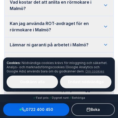
Vad kostar det att anlita en rörmokare i
Malmö?
Kan jag använda ROT-avdraget för en
rörmokare i Malmö?
Lämnar ni garanti på arbetet i Malmö?
Stopp i avloppet – vad gör jag?
Cookies:
Nödvändiga cookies krävs för inloggning och säkerhet.
Analys- och marknadsföringscookies (Google Analytics och
Google Ads) används bara om du godkänner dem.
Om cookies
Kan man själv byta blandare?
Godkänn alla
Endast nödvändiga
Är det tillåtet att dra avlopp i yttervägg?
Fast pris
Dygnet runt
Behöriga
Kan man dra avlopp själv utan behörighet?
0722 400 450
Boka