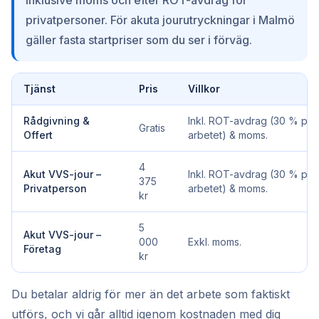
inklusive moms och efter ROT-avdrag för
privatpersoner. För akuta jourutryckningar i Malmö
gäller fasta startpriser som du ser i förväg.
Tjänst
Pris
Villkor
Rådgivning &
Inkl. ROT-avdrag (30 % på
Gratis
Offert
arbetet) & moms.
4
Akut VVS-jour –
Inkl. ROT-avdrag (30 % på
375
Privatperson
arbetet) & moms.
kr
5
Akut VVS-jour –
000
Exkl. moms.
Företag
kr
Du betalar aldrig för mer än det arbete som faktiskt
utförs, och vi går alltid igenom kostnaden med dig