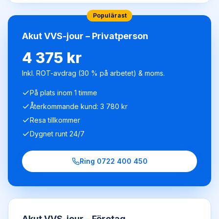
Populärast
Akut VVS-jour – Privatperson
4 375 kr
Inkl. ROT-avdrag (30 % på arbetet) & moms.
På plats inom 1 timme
Återkommande kund: 3 780 kr
Resa tillkommer
Dygnet runt 24/7
Ring
0722 400 450
Akut VVS-jour – Företag