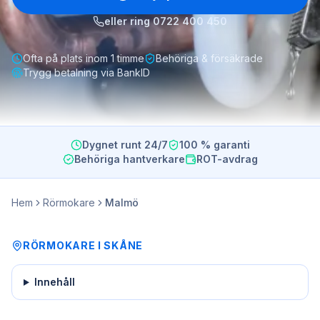
eller ring
0722 400 450
Ofta på plats inom 1 timme
Behöriga & försäkrade
Trygg betalning via BankID
Dygnet runt 24/7
100 % garanti
Behöriga hantverkare
ROT-avdrag
Hem
Rörmokare
Malmö
RÖRMOKARE
I
SKÅNE
Innehåll