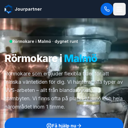
Hoppa till innehåll
Rörmokare i Malmö · dygnet runt
Rörmokare i
Malmö
Rörmokare som erbjuder flexibla tider för att
minska väntetiden för dig. Vi hanterar alla typer av
VVS-arbeten – allt från blandarbyten till
stambyten. Vi finns ofta på plats i Malmö och hela
närområdet inom 1 timme.
Få hjälp nu