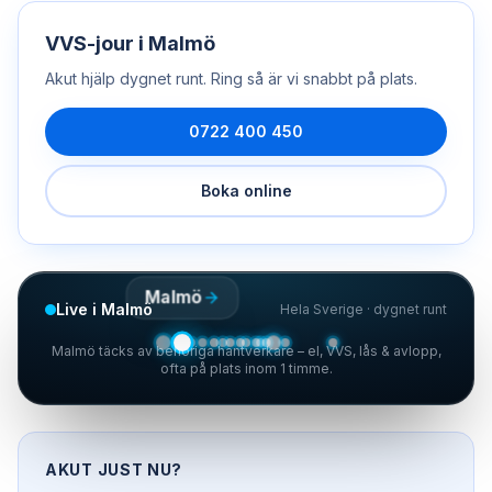
VVS-jour
i
Malmö
Akut hjälp dygnet runt. Ring så är vi snabbt på plats.
0722 400 450
Boka online
Malmö
Live i Malmö
Hela Sverige · dygnet runt
Malmö täcks av behöriga hantverkare – el, VVS, lås & avlopp,
ofta på plats inom 1 timme.
AKUT JUST NU?