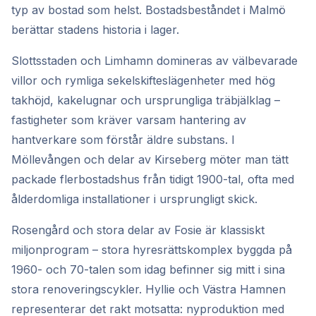
typ av bostad som helst. Bostadsbeståndet i Malmö
berättar stadens historia i lager.
Slottsstaden och Limhamn domineras av välbevarade
villor och rymliga sekelskifteslägenheter med hög
takhöjd, kakelugnar och ursprungliga träbjälklag –
fastigheter som kräver varsam hantering av
hantverkare som förstår äldre substans. I
Möllevången och delar av Kirseberg möter man tätt
packade flerbostadshus från tidigt 1900-tal, ofta med
ålderdomliga installationer i ursprungligt skick.
Rosengård och stora delar av Fosie är klassiskt
miljonprogram – stora hyresrättskomplex byggda på
1960- och 70-talen som idag befinner sig mitt i sina
stora renoveringscykler. Hyllie och Västra Hamnen
representerar det rakt motsatta: nyproduktion med