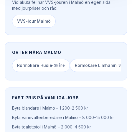
Vid akuta fel har
VVS-jouren
i
Malmö
en egen sida
med jourpriser och råd.
VVS-jour
Malmö
ORTER NÄRA
MALMÖ
Rörmokare
Husie
Rörmokare
Limhamn
·
Skåne
·
Skåne
FAST PRIS PÅ VANLIGA JOBB
Byta blandare
i
Malmö
–
1 200–2 500 kr
Byta varmvattenberedare
i
Malmö
–
8 000–15 000 kr
Byta toalettstol
i
Malmö
–
2 000–4 500 kr