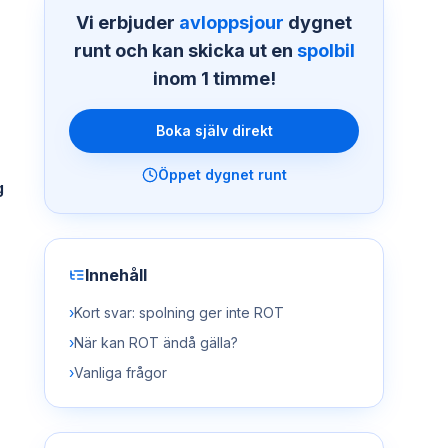
Vi erbjuder
avloppsjour
dygnet
runt och kan skicka ut en
spolbil
inom 1 timme!
Boka själv direkt
Öppet dygnet runt
g
Innehåll
›
Kort svar: spolning ger inte ROT
›
När kan ROT ändå gälla?
›
Vanliga frågor