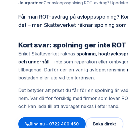
Jourpartner
·
Ger avloppsspolning ROT-avdrag?
·
Uppdatera
Får man ROT-avdrag på avloppsspolning? Kort 
det – men Skatteverket räknar spolning som r
Kort svar: spolning ger inte ROT
Enligt Skatteverket räknas
spolning, högtryckssp
och underhåll
– inte som reparation eller ombygg
tillbyggnad. Därför ger en vanlig avloppsrensning
bostaden eller ute vid tomtgränsen.
Det betyder att priset du får för en spolning är va
hem. Var därför försiktig med firmor som lovar RO
och kan leda till att avdraget nekas i efterhand.
Ring nu –
0722 400 450
Boka direkt