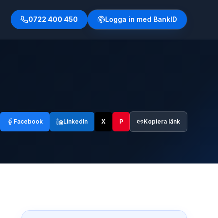
0722 400 450
Logga in med BankID
Facebook
LinkedIn
X
P
Kopiera länk