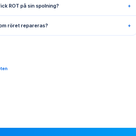
ick ROT på sin spolning?
+
 om röret repareras?
+
eten