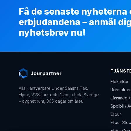
Få de senaste nyheterna
erbjudandena – anmäl dig t
nyhetsbrev nu!
TJÄNST
Elektriker
Alla Hantverkare Under Samma Tak
.
Rörmokare
Eljour, VVS-jour och låsjour i hela Sverige
Låssmed / 
– dygnet runt, 365 dagar om året.
Spolbil / 
Eljour
Eljour Sto
Eljour Göt