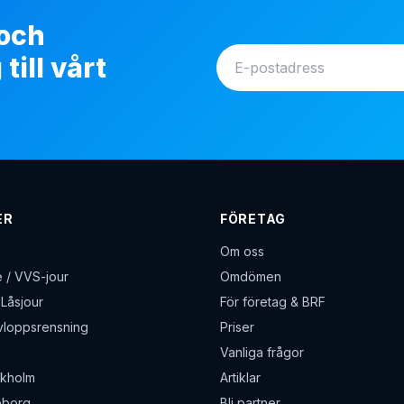
 och
ill vårt
ER
FÖRETAG
Om oss
 / VVS-jour
Omdömen
Låsjour
För företag & BRF
Avloppsrensning
Priser
Vanliga frågor
ckholm
Artiklar
eborg
Bli partner