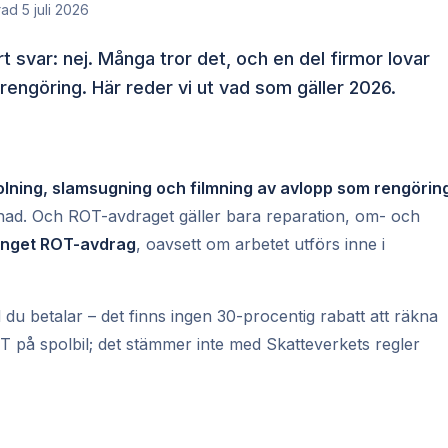
d 5 juli 2026
svar: nej. Många tror det, och en del firmor lovar
engöring. Här reder vi ut vad som gäller 2026.
olning, slamsugning och filmning av avlopp som rengörin
nad. Och ROT-avdraget gäller bara reparation, om- och
inget ROT-avdrag
, oavsett om arbetet utförs inne i
d du betalar – det finns ingen 30-procentig rabatt att räkna
T på spolbil; det stämmer inte med Skatteverkets regler