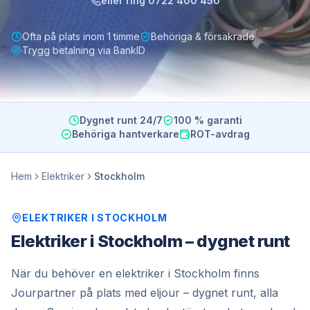
eller ring
0722 400 450
Ofta på plats inom 1 timme
Behöriga & försäkrade
Trygg betalning via BankID
Dygnet runt 24/7
100 % garanti
Behöriga hantverkare
ROT-avdrag
Hem
Elektriker
Stockholm
ELEKTRIKER
I
STOCKHOLM
Elektriker i Stockholm – dygnet runt
När du behöver en elektriker i Stockholm finns
Jourpartner på plats med eljour – dygnet runt, alla