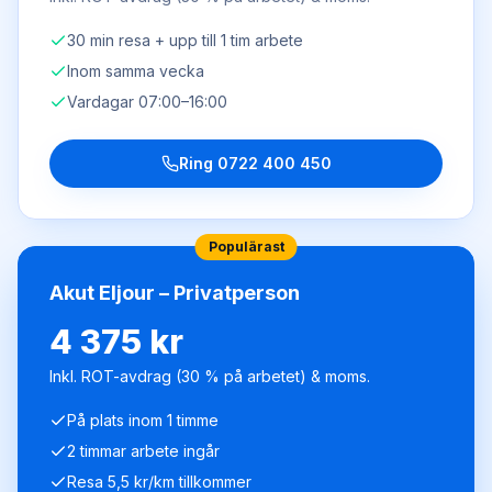
30 min resa + upp till 1 tim arbete
Inom samma vecka
Vardagar 07:00–16:00
Ring
0722 400 450
Populärast
Akut Eljour – Privatperson
4 375 kr
Inkl. ROT-avdrag (30 % på arbetet) & moms.
På plats inom 1 timme
2 timmar arbete ingår
Resa 5,5 kr/km tillkommer