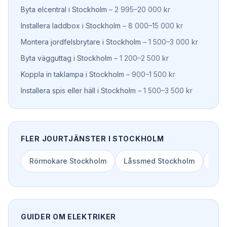
Byta elcentral
i
Stockholm
–
2 995–20 000 kr
Installera laddbox
i
Stockholm
–
8 000–15 000 kr
Montera jordfelsbrytare
i
Stockholm
–
1 500–3 000 kr
Byta vägguttag
i
Stockholm
–
1 200–2 500 kr
Koppla in taklampa
i
Stockholm
–
900–1 500 kr
Installera spis eller häll
i
Stockholm
–
1 500–3 500 kr
FLER JOURTJÄNSTER I
STOCKHOLM
Rörmokare
Stockholm
Låssmed
Stockholm
Spol
GUIDER OM
ELEKTRIKER