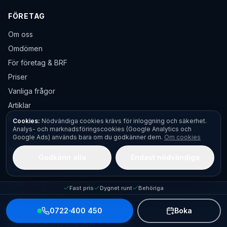
FÖRETAG
Om oss
Omdömen
För företag & BRF
Priser
Vanliga frågor
Artiklar
Bli partner
Cookies:
Nödvändiga cookies krävs för inloggning och säkerhet.
Analys- och marknadsföringscookies (Google Analytics och
Google Ads) används bara om du godkänner dem.
Om cookies
KONTAKT
Godkänn alla
Endast nödvändiga
0722 400 450
kontakt@jourpartner.se
Fast pris
Dygnet runt
Behöriga
Lugna Gatan 33
211 59
Malmö
0722 400 450
Boka
Öppet dygnet runt 24/7