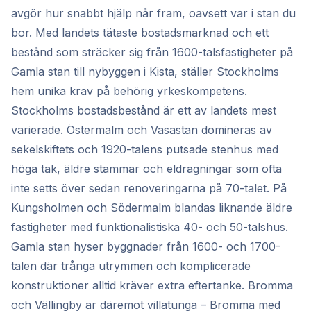
avgör hur snabbt hjälp når fram, oavsett var i stan du
bor. Med landets tätaste bostadsmarknad och ett
bestånd som sträcker sig från 1600-talsfastigheter på
Gamla stan till nybyggen i Kista, ställer Stockholms
hem unika krav på behörig yrkeskompetens.
Stockholms bostadsbestånd är ett av landets mest
varierade. Östermalm och Vasastan domineras av
sekelskiftets och 1920-talens putsade stenhus med
höga tak, äldre stammar och eldragningar som ofta
inte setts över sedan renoveringarna på 70-talet. På
Kungsholmen och Södermalm blandas liknande äldre
fastigheter med funktionalistiska 40- och 50-talshus.
Gamla stan hyser byggnader från 1600- och 1700-
talen där trånga utrymmen och komplicerade
konstruktioner alltid kräver extra eftertanke. Bromma
och Vällingby är däremot villatunga – Bromma med