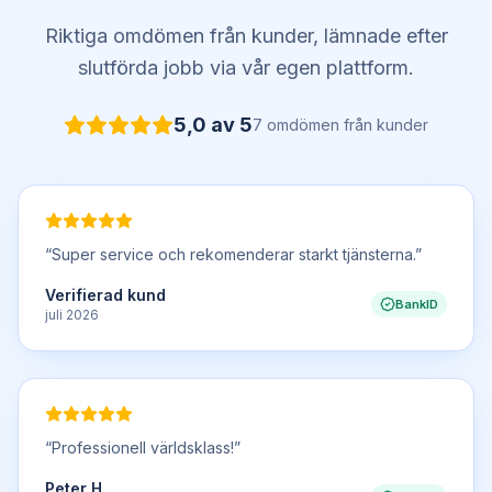
Riktiga omdömen från kunder, lämnade efter
slutförda jobb via vår egen plattform.
5,0
av 5
7
omdömen
från kunder
“
Super service och rekomenderar starkt tjänsterna.
”
Verifierad kund
BankID
juli 2026
“
Professionell världsklass!
”
Peter H.