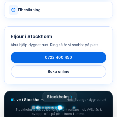
Elbesiktning
Eljour
i
Stockholm
Akut hjälp dygnet runt. Ring så är vi snabbt på plats.
0722 400 450
Boka online
Stockholm
Live i Stockholm
Hela Sverige · dygnet runt
Stockholm täcks av behöriga hantverkare – el, VVS, lås &
avlopp, ofta på plats inom 1 timme.