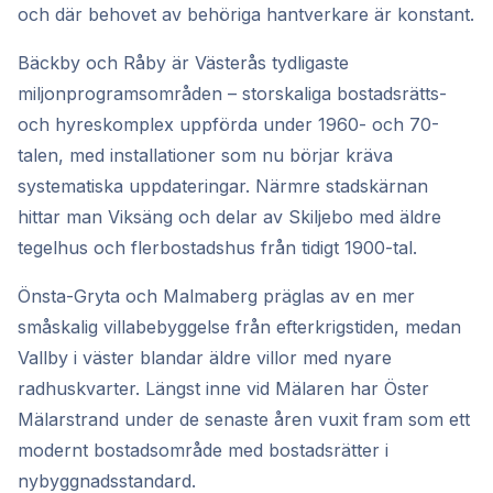
och där behovet av behöriga hantverkare är konstant.
Bäckby och Råby är Västerås tydligaste
miljonprogramsområden – storskaliga bostadsrätts-
och hyreskomplex uppförda under 1960- och 70-
talen, med installationer som nu börjar kräva
systematiska uppdateringar. Närmre stadskärnan
hittar man Viksäng och delar av Skiljebo med äldre
tegelhus och flerbostadshus från tidigt 1900-tal.
Önsta-Gryta och Malmaberg präglas av en mer
småskalig villabebyggelse från efterkrigstiden, medan
Vallby i väster blandar äldre villor med nyare
radhuskvarter. Längst inne vid Mälaren har Öster
Mälarstrand under de senaste åren vuxit fram som ett
modernt bostadsområde med bostadsrätter i
nybyggnadsstandard.