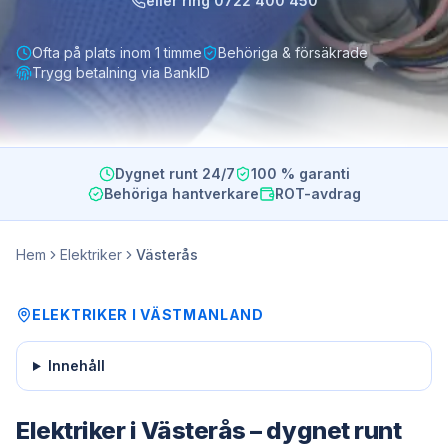
eller ring
0722 400 450
Ofta på plats inom 1 timme
Behöriga & försäkrade
Trygg betalning via BankID
Dygnet runt 24/7
100 % garanti
Behöriga hantverkare
ROT-avdrag
Hem
Elektriker
Västerås
ELEKTRIKER
I
VÄSTMANLAND
Innehåll
Elektriker i Västerås – dygnet runt