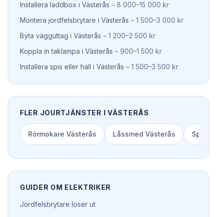
Installera laddbox
i
Västerås
–
8 000–15 000 kr
Montera jordfelsbrytare
i
Västerås
–
1 500–3 000 kr
Byta vägguttag
i
Västerås
–
1 200–2 500 kr
Koppla in taklampa
i
Västerås
–
900–1 500 kr
Installera spis eller häll
i
Västerås
–
1 500–3 500 kr
FLER JOURTJÄNSTER I
VÄSTERÅS
Rörmokare
Västerås
Låssmed
Västerås
Spolbil
GUIDER OM
ELEKTRIKER
Jordfelsbrytare löser ut