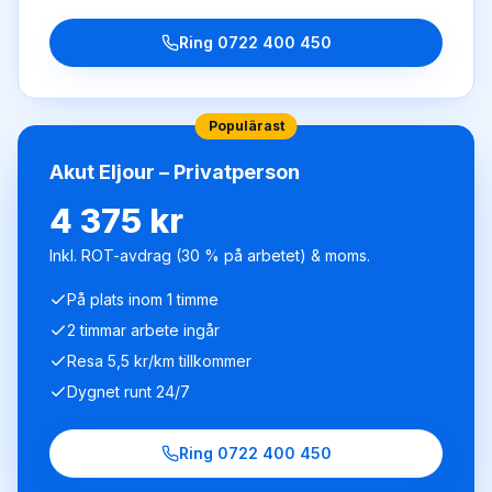
Ring
0722 400 450
Populärast
Akut Eljour – Privatperson
4 375 kr
Inkl. ROT-avdrag (30 % på arbetet) & moms.
På plats inom 1 timme
2 timmar arbete ingår
Resa 5,5 kr/km tillkommer
Dygnet runt 24/7
Ring
0722 400 450