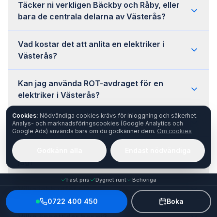
Täcker ni verkligen Bäckby och Råby, eller
bara de centrala delarna av Västerås?
Vad kostar det att anlita en elektriker i
Västerås?
Kan jag använda ROT-avdraget för en
elektriker i Västerås?
Cookies:
Nödvändiga cookies krävs för inloggning och säkerhet.
Lämnar ni garanti på arbetet i Västerås?
Analys- och marknadsföringscookies (Google Analytics och
Google Ads) används bara om du godkänner dem.
Om cookies
Jag behöver hjälp av en elektriker, hur gör
Godkänn alla
Endast nödvändiga
jag?
Fast pris
Dygnet runt
Behöriga
Vilka jobb utför ni?
0722 400 450
Boka