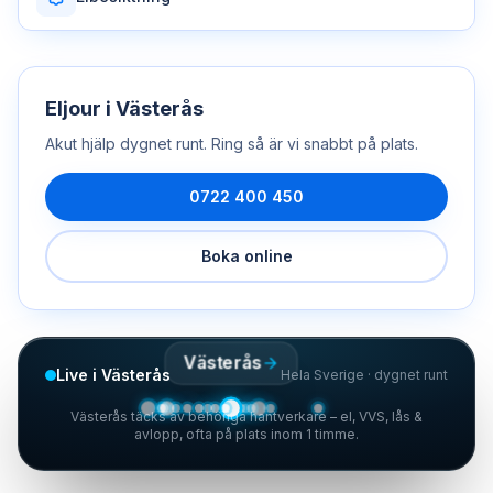
Eljour
i
Västerås
Akut hjälp dygnet runt. Ring så är vi snabbt på plats.
0722 400 450
Boka online
Västerås
Live i Västerås
Hela Sverige · dygnet runt
Västerås täcks av behöriga hantverkare – el, VVS, lås &
avlopp, ofta på plats inom 1 timme.