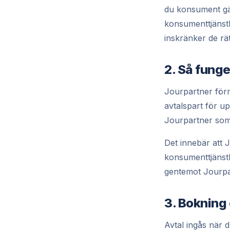
du konsument gä
konsumenttjänstl
inskränker de rät
2. Så funge
Jourpartner förm
avtalspart för u
Jourpartner som
Det innebär att 
konsumenttjänstl
gentemot Jourpar
3. Bokning
Avtal ingås när 