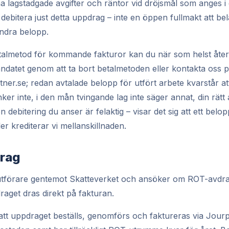
 lagstadgade avgifter och räntor vid dröjsmål som anges i d
 debitera just detta uppdrag – inte en öppen fullmakt att bel
ndra belopp.
almetod för kommande fakturor kan du när som helst återk
ndatet genom att ta bort betalmetoden eller kontakta oss 
ner.se; redan avtalade belopp för utfört arbete kvarstår att
er inte, i den mån tvingande lag inte säger annat, din rätt
n debitering du anser är felaktig – visar det sig att ett belo
ler krediterar vi mellanskillnaden.
drag
utförare gentemot Skatteverket och ansöker om ROT-avdrag
vdraget dras direkt på fakturan.
att uppdraget beställs, genomförs och faktureras via Jourp