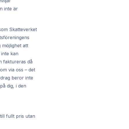
viljar
n inte är
som Skatteverket
ttsföreningens
möjlighet att
 inte kan
n faktureras då
 om via oss – det
vdrag beror inte
på dig, i den
l fullt pris utan