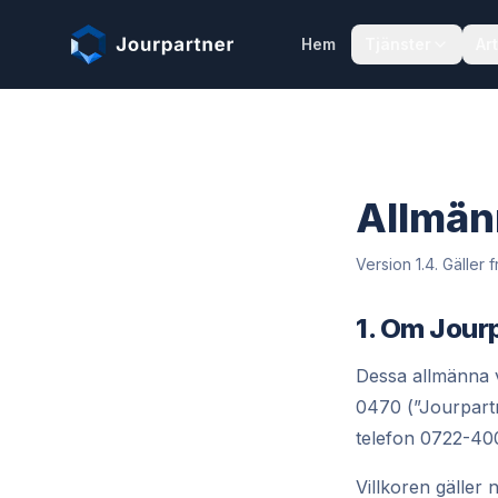
Hoppa till innehåll
Hem
Tjänster
Art
Allmänn
Version
1.4
. Gäller
1. Om Jourp
Dessa allmänna v
0470 (”Jourpartn
telefon 0722-40
Villkoren gäller 