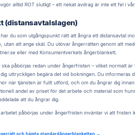
gör alltid ROT slutligt – ett nekat avdrag är inte ett fel i vå
tt (distansavtalslagen)
r du som utgångspunkt rätt att ångra ett distansavtal in
e, utan att ange skäl. Du utövar ångerrätten genom att med
tner.se eller med Konsumentverkets ångerblankett.
et ska påbörjas redan under ångerfristen – vilket normalt är f
 dig uttryckligen begära det vid bokningen. Du informeras d
ör när tjänsten är fullt utförd, och om du ångrar dig innan
tionell andel av priset för det arbete och material som hunn
meddelade att du ångrar dig.
 arbetet påbörjas under ångerfristen inväntar vi att fristen 
ngerrätt och hämta standardångerblanketten →