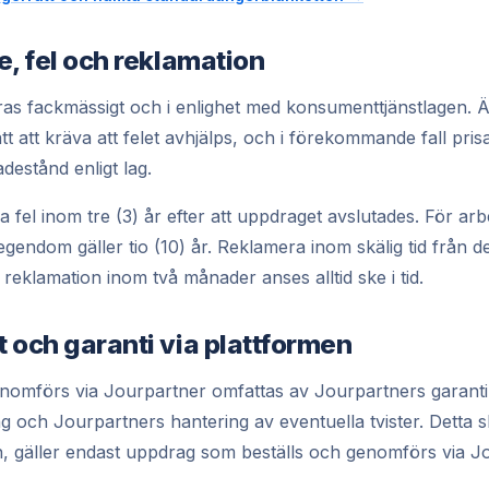
e, fel och reklamation
ras fackmässigt och i enlighet med konsumenttjänstlagen. Ä
ätt att kräva att felet avhjälps, och i förekommande fall pris
destånd enligt lag.
 fel inom tre (3) år efter att uppdraget avslutades. För ar
egendom gäller tio (10) år. Reklamera inom skälig tid från de
 reklamation inom två månader anses alltid ske i tid.
 och garanti via plattformen
omförs via Jourpartner omfattas av Jourpartners garanti
g och Jourpartners hantering av eventuella tvister. Detta s
, gäller endast uppdrag som beställs och genomförs via J