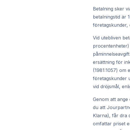
Betalning sker v
betalningstid är
företagskunder, 
Vid utebliven bet
procentenheter) 
påminnelseavgift
ersättning för i
(1981:1057) om e
företagskunder u
vid dröjsmål, en
Genom att ange e
du att Jourpartne
Klarna), får dra
omfattar priset e