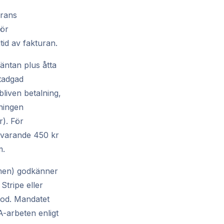
urans
för
id av fakturan.
räntan plus åtta
stadgad
bliven betalning,
dningen
r). För
ärvarande 450 kr
m.
rmen) godkänner
Stripe eller
tod. Mandatet
TA-arbeten enligt