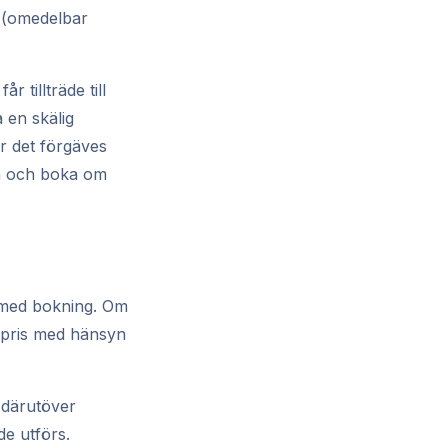
t (omedelbar
 tillträde till
a en skälig
r det förgäves
nen och boka om
d med bokning. Om
gt pris med hänsyn
, därutöver
de utförs.