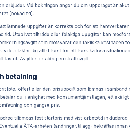
gen erbjuder. Vid bokningen anger du om uppdraget är aku
erat (bokad tid).
tt lämnade uppgifter är korrekta och för att hantverkaren får
d tid. Uteblivet tillträde eller felaktiga uppgifter kan medför
omkörningsavgift som motsvarar den faktiska kostnaden fö
. Vi kontaktar dig alltid först för att försöka lösa situatio
 tas ut. Avgiften är aldrig en straffavgift.
ch betalning
prislista, offert eller den prisuppgift som lämnas i samban
s betalar du, i enlighet med konsumenttjänstlagen, ett skäli
t, omfattning och gängse pris.
drag tillämpas fast startpris med viss arbetstid inkluderad
Eventuella ÄTA-arbeten (ändringar/tillägg) bekräftas innan 