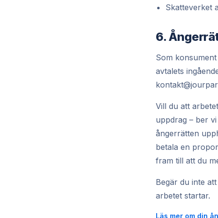
Skatteverket av
6. Ångerrä
Som konsument ha
avtalets ingåend
kontakt@jourpar
Vill du att arbet
uppdrag – ber vi
ångerrätten upph
betala en propor
fram till att du 
Begär du inte att
arbetet startar.
Läs mer om din å