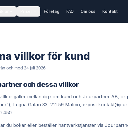
iklar
Priser
Företag
FAQ
Om oss
Kontakt
a villkor för kund
 från och med
24 juli 2026
.
artner och dessa villkor
illkor gäller mellan dig som kund och Jourpartner AB, or
er”), Lugna Gatan 33, 211 59 Malmö, e-post kontakt@jourp
0 450.
när du bokar eller beställer hantverkstjänster via Jourpartn