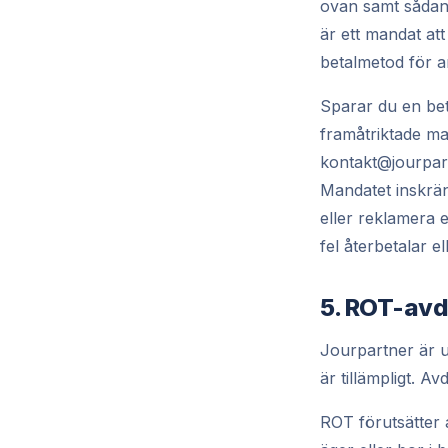
ovan samt sådana
är ett mandat att
betalmetod för a
Sparar du en bet
framåtriktade ma
kontakt@jourpart
Mandatet inskränk
eller reklamera e
fel återbetalar el
5. ROT-av
Jourpartner är 
är tillämpligt. A
ROT förutsätter 