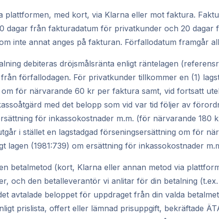
ia plattformen, med kort, via Klarna eller mot faktura. Fakt
 10 dagar från fakturadatum för privatkunder och 20 dagar 
om inte annat anges på fakturan. Förfallodatum framgår allt
alning debiteras dröjsmålsränta enligt räntelagen (referens
från förfallodagen. För privatkunder tillkommer en (1) lag
 om för närvarande 60 kr per faktura samt, vid fortsatt ute
nkassoåtgärd med det belopp som vid var tid följer av föror
rsättning för inkassokostnader m.m. (för närvarande 180 k
tgår i stället en lagstadgad förseningsersättning om för n
ligt lagen (1981:739) om ersättning för inkassokostnader m.
n betalmetod (kort, Klarna eller annan metod via plattfo
r, och den betalleverantör vi anlitar för din betalning (t.ex. 
 det avtalade beloppet för uppdraget från din valda betalme
nligt prislista, offert eller lämnad prisuppgift, bekräftade Ä