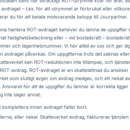
bostaden samt har tillräckligt ROT-utrymme kvar för året. Be
 avdraget – t.ex. för att utrymmet är förbrukat eller villkore
arar du för att betala motsvarande belopp till Jourpartner.
unna hantera ROT-avdraget behöver du lämna de uppgifter 
nat fastighetsbeteckning eller – vid bostadsrätt – bostadsrä
mer och lägenhetsnummer. Vi hör alltid av oss och ger dig 
n avdraget påverkas. Om uppgifterna trots det saknas eller
tteverket kan ROT-reduktionen inte tillämpas, och tjänste
tan ROT-avdrag. ROT-avdraget är en skattelättnad du ansöker
verket som slutligt avgör om avdrag medges, och ett nekat a
st. Ansvaret för att de uppgifter du lämnar är korrekta ligger 
g inte säger annat.
id komplettera innan avdraget faller bort.
erna, eller nekar Skatteverket avdrag, faktureras tjänsten til