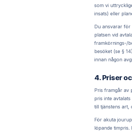
som vi uttryckli
insats) eller plan
Du ansvarar för a
platsen vid avtala
framkörnings-/b
besöket (se § 14)
innan någon avgift
4. Priser o
Pris framgår av 
pris inte avtalat
till tjänstens ar
För akuta jourupp
löpande timpris. 