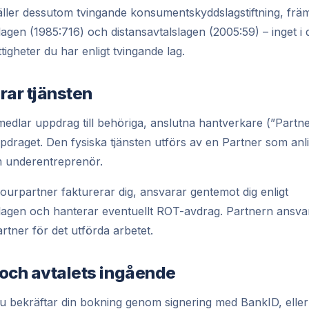
ller dessutom tvingande konsumentskyddslagstiftning, frä
agen (1985:716) och distansavtalslagen (2005:59) – inget i d
tigheter du har enligt tvingande lag.
rar tjänsten
edlar uppdrag till behöriga, anslutna hantverkare (”Partne
ppdraget. Den fysiska tjänsten utförs av en Partner som anli
 underentreprenör.
Jourpartner fakturerar dig, ansvarar gentemot dig enligt
agen och hanterar eventuellt ROT-avdrag. Partnern ansvara
tner för det utförda arbetet.
 och avtalets ingående
du bekräftar din bokning genom signering med BankID, eller