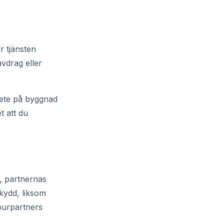
r tjänsten
avdrag eller
bete på byggnad
t att du
, partnernas
kydd, liksom
ourpartners