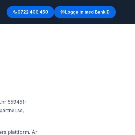
0722 400 450
Logga in med BankID
g.nr 559451-
artner.se,
ers plattform. Är