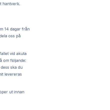
rt hantverk.
om 14 dagar från
dela oss på
allet vid akuta
å om följande:
 dess ska du
it levereras
löper ut innan