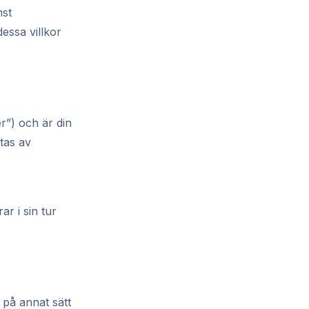
mst
essa villkor
r”) och är din
tas av
r i sin tur
 på annat sätt