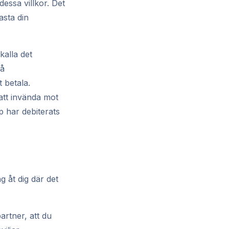
essa villkor. Det
asta din
alla det
på
 betala.
 att invända mot
pp har debiterats
 åt dig där det
artner, att du