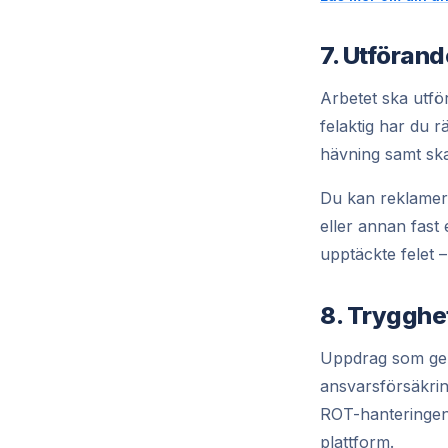
7. Utförand
Arbetet ska utfö
felaktig har du r
hävning samt ska
Du kan reklamera
eller annan fast 
upptäckte felet –
8. Trygghet
Uppdrag som gen
ansvarsförsäkrin
ROT-hanteringen
plattform.