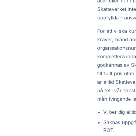
äger eller bor i 
Skatteverket inte
uppfyllda – ansv
För att vi ska k
kräver, bland an
organisationsnum
komplettera inna
godkännas av Ska
till fullt pris u
är alltid Skatte
på fel i vår tjän
mån tvingande la
Vi ber dig allt
Saknas uppgift
ROT.