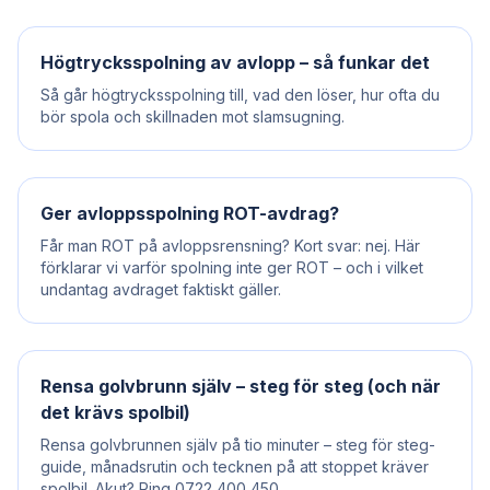
Högtrycksspolning av avlopp – så funkar det
Så går högtrycksspolning till, vad den löser, hur ofta du
bör spola och skillnaden mot slamsugning.
Ger avloppsspolning ROT-avdrag?
Får man ROT på avloppsrensning? Kort svar: nej. Här
förklarar vi varför spolning inte ger ROT – och i vilket
undantag avdraget faktiskt gäller.
Rensa golvbrunn själv – steg för steg (och när
det krävs spolbil)
Rensa golvbrunnen själv på tio minuter – steg för steg-
guide, månadsrutin och tecknen på att stoppet kräver
spolbil. Akut? Ring 0722 400 450.