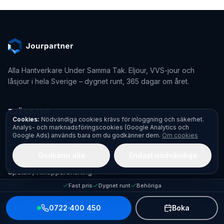
Alla Hantverkare Under Samma Tak
. Eljour, VVS-jour och
låsjour i hela Sverige – dygnet runt, 365 dagar om året.
TJÄNSTER
Cookies:
Nödvändiga cookies krävs för inloggning och säkerhet.
Analys- och marknadsföringscookies (Google Analytics och
Elektriker
Google Ads) används bara om du godkänner dem.
Om cookies
Rörmokare / VVS-jour
Godkänn alla
Endast nödvändiga
Låssmed / Låsjour
Spolbil / Avloppsrensning
Eljour
Fast pris
Dygnet runt
Behöriga
Eljour Stockholm
0722 400 450
Boka
Eljour Göteborg