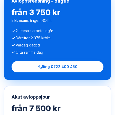
Avloppsrensning – dagtid
från 3 750 kr
Inkl. moms (ingen ROT).
2 timmars arbete ingår
Därefter 2 375 kr/tim
Vardag dagtid
Ofta samma dag
Ring
0722 400 450
Akut avloppsjour
från 7 500 kr