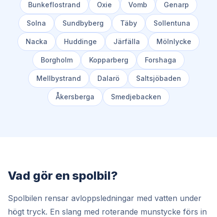
Bunkeflostrand
Oxie
Vomb
Genarp
Solna
Sundbyberg
Täby
Sollentuna
Nacka
Huddinge
Järfälla
Mölnlycke
Borgholm
Kopparberg
Forshaga
Mellbystrand
Dalarö
Saltsjöbaden
Åkersberga
Smedjebacken
Vad gör en spolbil?
Spolbilen rensar avloppsledningar med vatten under
högt tryck. En slang med roterande munstycke förs in