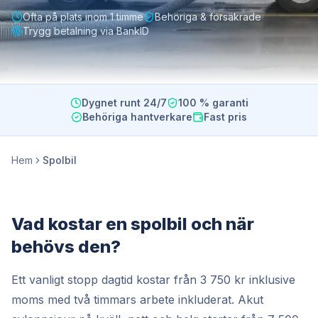
Ofta på plats inom 1 timme
Behöriga & försäkrade
Trygg betalning via BankID
Dygnet runt 24/7
100 % garanti
Behöriga hantverkare
Fast pris
Hem
Spolbil
Vad kostar en spolbil och när
behövs den?
Ett vanligt stopp dagtid kostar från 3 750 kr inklusive
moms med två timmars arbete inkluderat. Akut