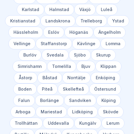
Karlstad
Halmstad
Växjö
Luleå
Kristianstad
Landskrona
Trelleborg
Ystad
Hässleholm
Eslöv
Höganäs
Ängelholm
Vellinge
Staffanstorp
Kävlinge
Lomma
Burlöv
Svedala
Sjöbo
Skurup
Simrishamn
Tomelilla
Bjuv
Klippan
Åstorp
Båstad
Norrtälje
Enköping
Boden
Piteå
Skellefteå
Östersund
Falun
Borlänge
Sandviken
Köping
Arboga
Mariestad
Lidköping
Skövde
Trollhättan
Uddevalla
Kungälv
Lerum