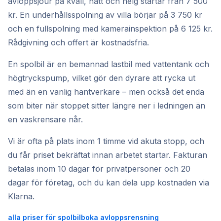
avloppsjour på kväll, natt och helg startar från 7 500
kr. En underhållsspolning av villa börjar på 3 750 kr
och en fullspolning med kamerainspektion på 6 125 kr.
Rådgivning och offert är kostnadsfria.
En spolbil är en bemannad lastbil med vattentank och
högtryckspump, vilket gör den dyrare att rycka ut
med än en vanlig hantverkare – men också det enda
som biter när stoppet sitter längre ner i ledningen än
en vaskrensare når.
Vi är ofta på plats inom 1 timme vid akuta stopp, och
du får priset bekräftat innan arbetet startar. Fakturan
betalas inom 10 dagar för privatpersoner och 20
dagar för företag, och du kan dela upp kostnaden via
Klarna.
alla priser för spolbil
boka avloppsrensning