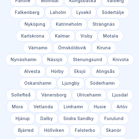
Partille
Mölndal
Kungsbacka
Varberg
Falkenberg
Laholm
Lysekil
Södertälje
Nyköping
Katrineholm
Strängnäs
Karlskrona
Kalmar
Visby
Motala
Värnamo
Örnsköldsvik
Kiruna
Nynäshamn
Nässjö
Stenungsund
Knivsta
Alvesta
Hörby
Eksjö
Alingsås
Oskarshamn
Ljungby
Söderhamn
Sollefteå
Vänersborg
Ulricehamn
Ljusdal
Mora
Vetlanda
Limhamn
Husie
Arlöv
Hjärup
Dalby
Södra Sandby
Furulund
Bjärred
Höllviken
Falsterbo
Skanör