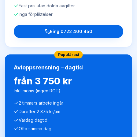
Fast pris utan dolda avgifter
Inga förpliktelser
Ring
0722 400 450
Populärast
Avloppsrensning – dagtid
från 3 750 kr
Inkl. moms (ingen ROT).
2 timmars arbete ingår
Därefter 2 375 kr/tim
Vardag dagtid
Ofta samma dag