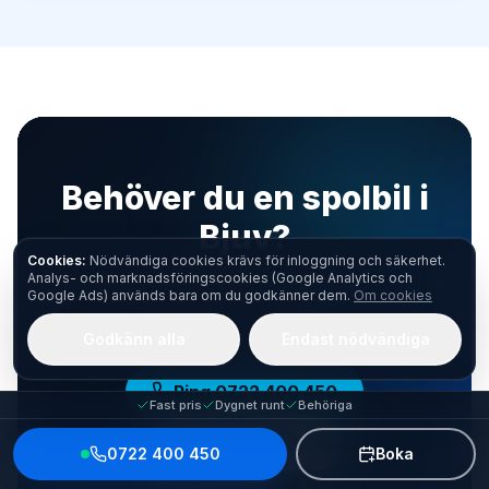
Behöver du en spolbil i
Bjuv?
Cookies:
Nödvändiga cookies krävs för inloggning och säkerhet.
Analys- och marknadsföringscookies (Google Analytics och
Ring oss dygnet runt eller boka online – vi är
Google Ads) används bara om du godkänner dem.
Om cookies
snabbt på plats.
Godkänn alla
Endast nödvändiga
Ring
0722 400 450
Fast pris
Dygnet runt
Behöriga
Boka själv direkt
0722 400 450
Boka