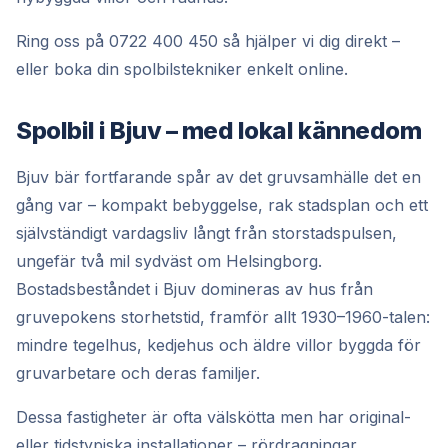
Ring oss på 0722 400 450 så hjälper vi dig direkt –
eller boka din spolbilstekniker enkelt online.
Spolbil i Bjuv – med lokal kännedom
Bjuv bär fortfarande spår av det gruvsamhälle det en
gång var – kompakt bebyggelse, rak stadsplan och ett
självständigt vardagsliv långt från storstadspulsen,
ungefär två mil sydväst om Helsingborg.
Bostadsbeståndet i Bjuv domineras av hus från
gruvepokens storhetstid, framför allt 1930–1960-talen:
mindre tegelhus, kedjehus och äldre villor byggda för
gruvarbetare och deras familjer.
Dessa fastigheter är ofta välskötta men har original-
eller tidstypiska installationer – rördragningar,