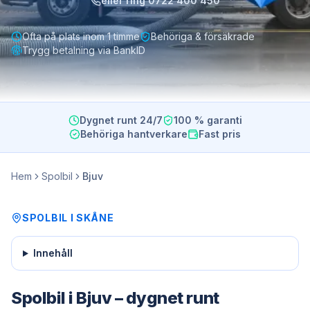
eller ring
0722 400 450
Ofta på plats inom 1 timme
Behöriga & försäkrade
Trygg betalning via BankID
Dygnet runt 24/7
100 % garanti
Behöriga hantverkare
Fast pris
Hem
Spolbil
Bjuv
SPOLBIL
I
SKÅNE
Innehåll
Spolbil i Bjuv – dygnet runt