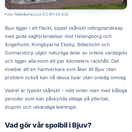
Foto: Nalle&amp;Lisa (CC BY-SA 4.0)
Bjuv ligger i ett flackt, öppet skånskt odlingslandskap
med goda vägförbindelser mot Helsingborg och
Ängelholm. Kringbyarna Ekeby, Billesholm och
Gunnarstorp utgör naturliga delar av ortens vardagsliv
och ligger alla inom ett par kilometers räckhåll. Det
innebär att en hantverkare som åker till Bjuv utan
problem också kan nå dessa byar utan onödig omväg.
Vädret är typiskt skånskt – mild vinter men med blåsiga
perioder som kan påskynda slitage på yttertak,
stuprör och utvändiga ledningar.
Vad gör vår spolbil i Bjuv?