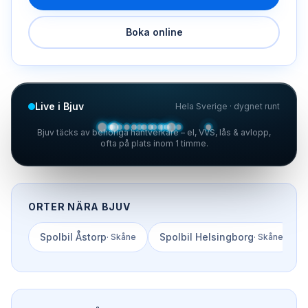
Boka online
Live i Bjuv
Hela Sverige · dygnet runt
Bjuv täcks av behöriga hantverkare – el, VVS, lås & avlopp,
ofta på plats inom 1 timme.
ORTER NÄRA
BJUV
Spolbil
Åstorp
Spolbil
Helsingborg
·
Skåne
·
Skåne