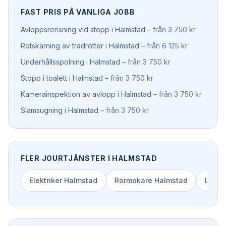
FAST PRIS PÅ VANLIGA JOBB
Avloppsrensning vid stopp
i
Halmstad
–
från 3 750 kr
Rotskärning av trädrötter
i
Halmstad
–
från 6 125 kr
Underhållsspolning
i
Halmstad
–
från 3 750 kr
Stopp i toalett
i
Halmstad
–
från 3 750 kr
Kamerainspektion av avlopp
i
Halmstad
–
från 3 750 kr
Slamsugning
i
Halmstad
–
från 3 750 kr
FLER JOURTJÄNSTER I
HALMSTAD
Elektriker
Halmstad
Rörmokare
Halmstad
Låss