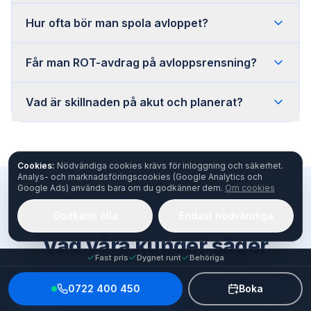
Hur ofta bör man spola avloppet?
Får man ROT-avdrag på avloppsrensning?
Vad är skillnaden på akut och planerat?
Cookies:
Nödvändiga cookies krävs för inloggning och säkerhet.
Analys- och marknadsföringscookies (Google Analytics och
Google Ads) används bara om du godkänner dem.
Om cookies
Godkänn alla
Endast nödvändiga
OMDÖMEN
Vad våra kunder säger
Fast pris
Dygnet runt
Behöriga
Riktiga omdömen från kunder, lämnade efter
0722 400 450
Boka
slutförda jobb via vår egen plattform.