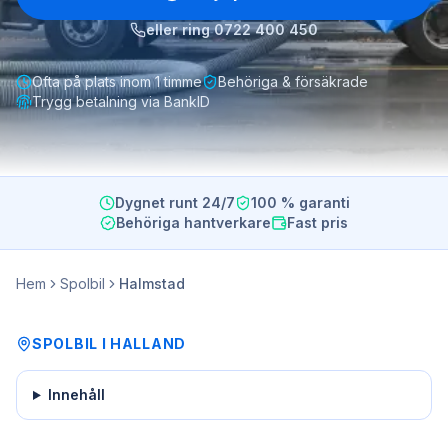
eller ring
0722 400 450
Ofta på plats inom 1 timme
Behöriga & försäkrade
Trygg betalning via BankID
Dygnet runt 24/7
100 % garanti
Behöriga hantverkare
Fast pris
Hem
Spolbil
Halmstad
SPOLBIL
I
HALLAND
Innehåll