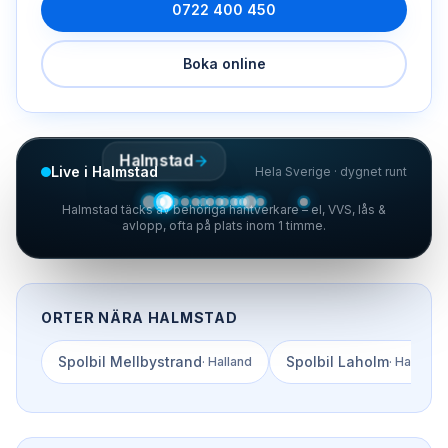
0722 400 450
Boka online
Halmstad
Live i Halmstad
Hela Sverige · dygnet runt
Halmstad täcks av behöriga hantverkare – el, VVS, lås &
avlopp, ofta på plats inom 1 timme.
ORTER NÄRA
HALMSTAD
Spolbil
Mellbystrand
Spolbil
Laholm
·
Halland
·
Halland