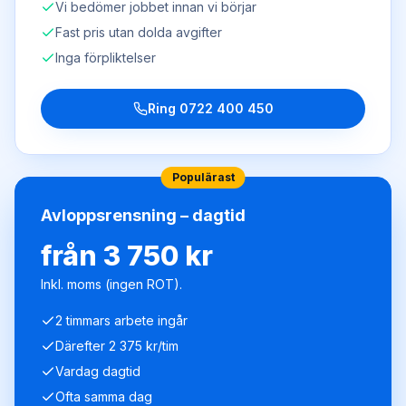
Vi bedömer jobbet innan vi börjar
Fast pris utan dolda avgifter
Inga förpliktelser
Ring
0722 400 450
Populärast
Avloppsrensning – dagtid
från 3 750 kr
Inkl. moms (ingen ROT).
2 timmars arbete ingår
Därefter 2 375 kr/tim
Vardag dagtid
Ofta samma dag