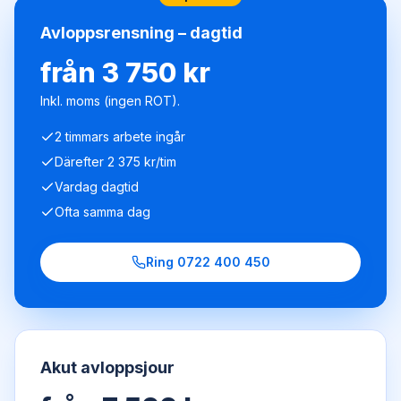
Avloppsrensning – dagtid
från 3 750 kr
Inkl. moms (ingen ROT).
2 timmars arbete ingår
Därefter 2 375 kr/tim
Vardag dagtid
Ofta samma dag
Ring
0722 400 450
Akut avloppsjour