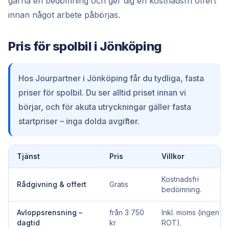
gärna en bedömning och ger dig en kostnadsfri offert
innan något arbete påbörjas.
Pris för spolbil i Jönköping
Hos Jourpartner i Jönköping får du tydliga, fasta
priser för spolbil. Du ser alltid priset innan vi
börjar, och för akuta utryckningar gäller fasta
startpriser – inga dolda avgifter.
Tjänst
Pris
Villkor
Kostnadsfri
Rådgivning & offert
Gratis
bedömning.
Avloppsrensning –
från 3 750
Inkl. moms (ingen
dagtid
kr
ROT).