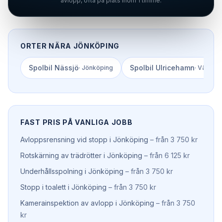
avlopp, ofta på plats inom 1 timme.
ORTER NÄRA
JÖNKÖPING
Spolbil
Nässjö
Spolbil
Ulricehamn
·
Jönköping
·
Västra 
FAST PRIS PÅ VANLIGA JOBB
Avloppsrensning vid stopp
i
Jönköping
–
från 3 750 kr
Rotskärning av trädrötter
i
Jönköping
–
från 6 125 kr
Underhållsspolning
i
Jönköping
–
från 3 750 kr
Stopp i toalett
i
Jönköping
–
från 3 750 kr
Kamerainspektion av avlopp
i
Jönköping
–
från 3 750
kr