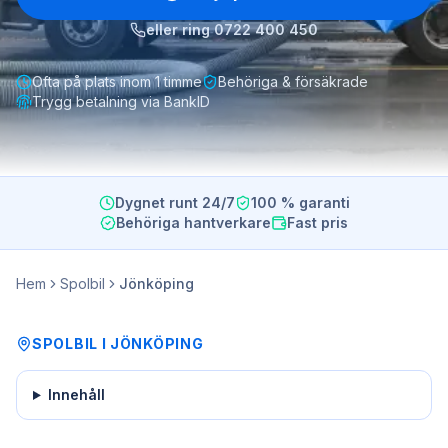
eller ring
0722 400 450
Ofta på plats inom 1 timme
Behöriga & försäkrade
Trygg betalning via BankID
Dygnet runt 24/7
100 % garanti
Behöriga hantverkare
Fast pris
Hem
Spolbil
Jönköping
SPOLBIL
I
JÖNKÖPING
Innehåll