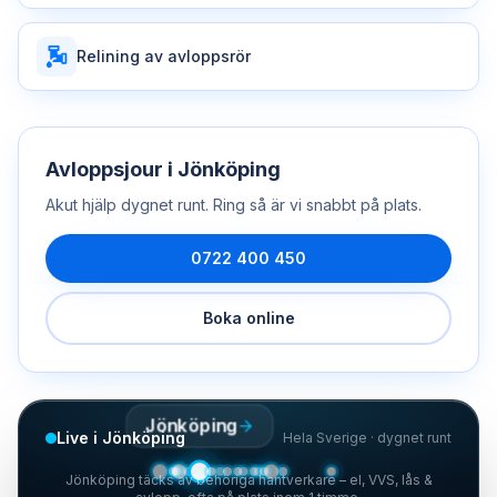
Relining av avloppsrör
Avloppsjour
i
Jönköping
Akut hjälp dygnet runt. Ring så är vi snabbt på plats.
0722 400 450
Boka online
Jönköping
Live i Jönköping
Hela Sverige · dygnet runt
Jönköping täcks av behöriga hantverkare – el, VVS, lås &