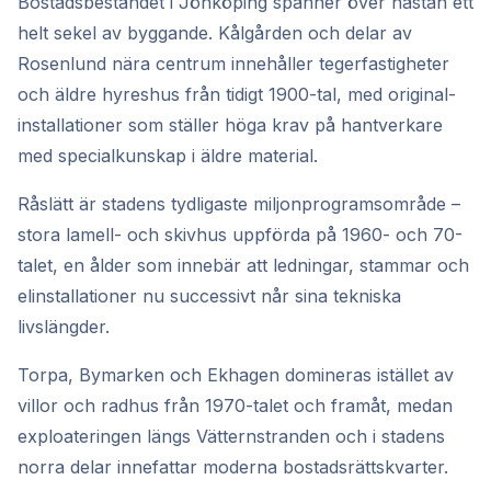
Bostadsbeståndet i Jönköping spänner över nästan ett
helt sekel av byggande. Kålgården och delar av
Rosenlund nära centrum innehåller tegerfastigheter
och äldre hyreshus från tidigt 1900-tal, med original-
installationer som ställer höga krav på hantverkare
med specialkunskap i äldre material.
Råslätt är stadens tydligaste miljonprogramsområde –
stora lamell- och skivhus uppförda på 1960- och 70-
talet, en ålder som innebär att ledningar, stammar och
elinstallationer nu successivt når sina tekniska
livslängder.
Torpa, Bymarken och Ekhagen domineras istället av
villor och radhus från 1970-talet och framåt, medan
exploateringen längs Vätternstranden och i stadens
norra delar innefattar moderna bostadsrättskvarter.