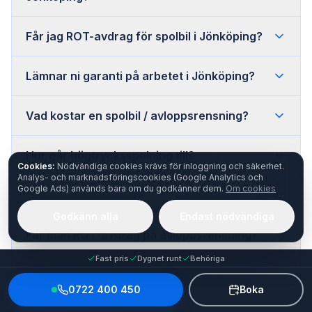
Får jag ROT-avdrag för spolbil i Jönköping?
Lämnar ni garanti på arbetet i Jönköping?
Vad kostar en spolbil / avloppsrensning?
Hur går högtrycksspolning till?
Cookies:
Nödvändiga cookies krävs för inloggning och säkerhet.
Analys- och marknadsföringscookies (Google Analytics och
Google Ads) används bara om du godkänner dem.
Om cookies
Hur ofta bör man spola avloppet?
Godkänn alla
Endast nödvändiga
Får man ROT-avdrag på avloppsrensning?
Fast pris
Dygnet runt
Behöriga
Vad är skillnaden på akut och planerat?
0722 400 450
Boka