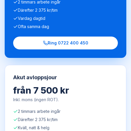
2 timmars arbete ingår
Därefter 2 375 kr/tim
Vardag dagtid
Ofta samma dag
Ring
0722 400 450
Akut avloppsjour
från 7 500 kr
Inkl. moms (ingen ROT).
2 timmars arbete ingår
Därefter 2 375 kr/tim
Kväll, natt & helg