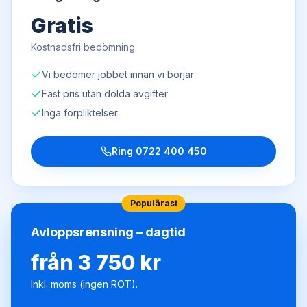
Gratis
Kostnadsfri bedömning.
Vi bedömer jobbet innan vi börjar
Fast pris utan dolda avgifter
Inga förpliktelser
Ring
0722 400 450
Populärast
Avloppsrensning – dagtid
från 3 750 kr
Inkl. moms (ingen ROT).