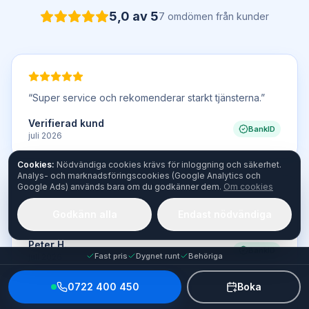
5,0
av 5
7
omdömen
från kunder
“
Super service och rekomenderar starkt tjänsterna.
”
Verifierad kund
BankID
juli 2026
Cookies:
Nödvändiga cookies krävs för inloggning och säkerhet.
Analys- och marknadsföringscookies (Google Analytics och
Google Ads) används bara om du godkänner dem.
Om cookies
Godkänn alla
Endast nödvändiga
“
Professionell världsklass!
”
Peter H.
BankID
Fast pris
Dygnet runt
Behöriga
juli 2026
0722 400 450
Boka