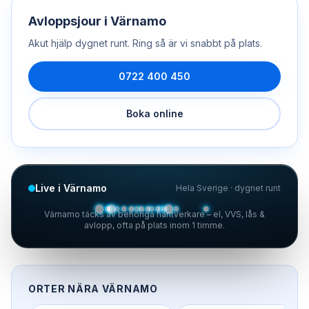
Avloppsjour
i
Värnamo
Akut hjälp dygnet runt. Ring så är vi snabbt på plats.
0722 400 450
Boka online
Live i Värnamo
Hela Sverige · dygnet runt
Värnamo täcks av behöriga hantverkare – el, VVS, lås &
avlopp, ofta på plats inom 1 timme.
ORTER NÄRA
VÄRNAMO