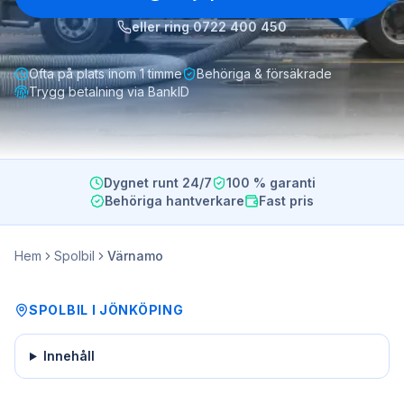
eller ring
0722 400 450
Ofta på plats inom 1 timme
Behöriga & försäkrade
Trygg betalning via BankID
Dygnet runt 24/7
100 % garanti
Behöriga hantverkare
Fast pris
Hem
Spolbil
Värnamo
SPOLBIL
I
JÖNKÖPING
Innehåll