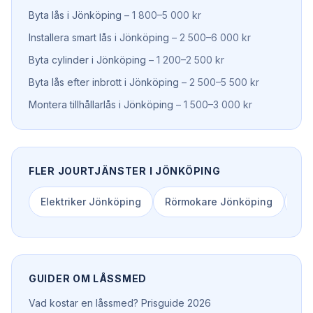
Byta lås
i
Jönköping
–
1 800–5 000 kr
Installera smart lås
i
Jönköping
–
2 500–6 000 kr
Byta cylinder
i
Jönköping
–
1 200–2 500 kr
Byta lås efter inbrott
i
Jönköping
–
2 500–5 500 kr
Montera tillhållarlås
i
Jönköping
–
1 500–3 000 kr
FLER JOURTJÄNSTER I
JÖNKÖPING
Elektriker
Jönköping
Rörmokare
Jönköping
Spo
GUIDER OM
LÅSSMED
Vad kostar en låssmed? Prisguide 2026