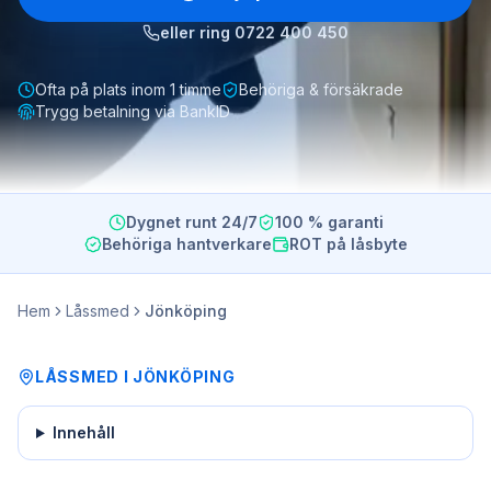
eller ring
0722 400 450
Ofta på plats inom 1 timme
Behöriga & försäkrade
Trygg betalning via BankID
Dygnet runt 24/7
100 % garanti
Behöriga hantverkare
ROT på låsbyte
Hem
Låssmed
Jönköping
LÅSSMED
I
JÖNKÖPING
Innehåll