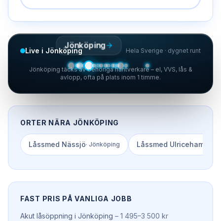
Jönköping
Live i Jönköping
Hela Sverige · dygnet runt
Jönköping täcks av behöriga hantverkare – el, VVS, lås &
avlopp, ofta på plats inom 1 timme.
ORTER NÄRA
JÖNKÖPING
Låssmed
Nässjö
Låssmed
Ulricehamn
·
Jönköping
·
Väs
FAST PRIS PÅ VANLIGA JOBB
Akut låsöppning
i
Jönköping
–
1 495–3 500 kr