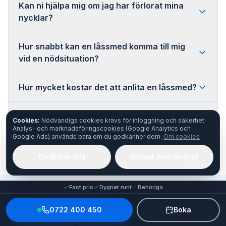
Kan ni hjälpa mig om jag har förlorat mina
nycklar?
Hur snabbt kan en låssmed komma till mig
vid en nödsituation?
Hur mycket kostar det att anlita en låssmed?
Kan ni hjälpa mig med bilnycklar som har
Cookies:
Nödvändiga cookies krävs för inloggning och säkerhet.
fastnat eller gått sönder?
Analys- och marknadsföringscookies (Google Analytics och
Google Ads) används bara om du godkänner dem.
Om cookies
Godkänn alla
Endast nödvändiga
Fast pris
Dygnet runt
Behöriga
0722 400 450
Boka
OMDÖMEN