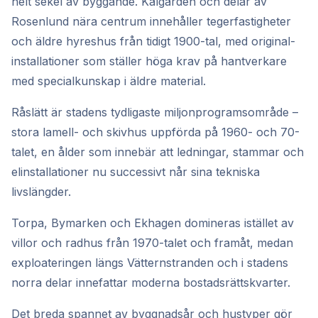
helt sekel av byggande. Kålgården och delar av
Rosenlund nära centrum innehåller tegerfastigheter
och äldre hyreshus från tidigt 1900-tal, med original-
installationer som ställer höga krav på hantverkare
med specialkunskap i äldre material.
Råslätt är stadens tydligaste miljonprogramsområde –
stora lamell- och skivhus uppförda på 1960- och 70-
talet, en ålder som innebär att ledningar, stammar och
elinstallationer nu successivt når sina tekniska
livslängder.
Torpa, Bymarken och Ekhagen domineras istället av
villor och radhus från 1970-talet och framåt, medan
exploateringen längs Vätternstranden och i stadens
norra delar innefattar moderna bostadsrättskvarter.
Det breda spannet av byggnadsår och hustyper gör