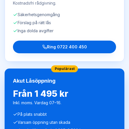
Kostnadsfri rådgivning.
Säkerhetsgenomgång
Förslag på rätt lås
Inga dolda avgifter
Ring
0722 400 450
Populärast
Akut Låsöppning
Från 1 495 kr
Inkl. moms. Vardag 07–16.
På plats snabbt
Varsam öppning utan skada