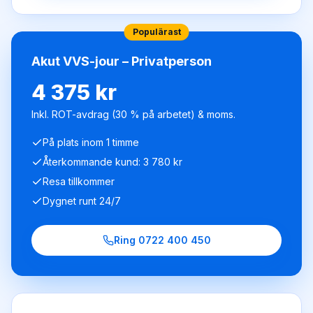
Populärast
Akut VVS-jour – Privatperson
4 375 kr
Inkl. ROT-avdrag (30 % på arbetet) & moms.
På plats inom 1 timme
Återkommande kund: 3 780 kr
Resa tillkommer
Dygnet runt 24/7
Ring
0722 400 450