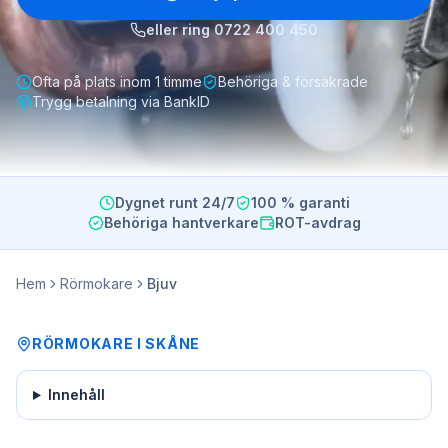
eller ring
0722 400 450
Ofta på plats inom 1 timme
Behöriga & försäkrade
Trygg betalning via BankID
Dygnet runt 24/7
100 % garanti
Behöriga hantverkare
ROT-avdrag
Hem
Rörmokare
Bjuv
RÖRMOKARE
I
SKÅNE
Innehåll