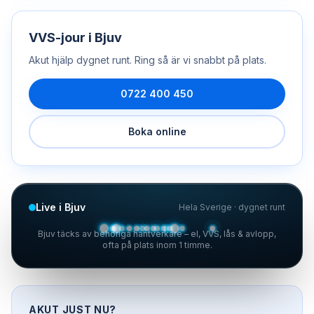
VVS-jour
i
Bjuv
Akut hjälp dygnet runt. Ring så är vi snabbt på plats.
0722 400 450
Boka online
Live i Bjuv
Hela Sverige · dygnet runt
Bjuv täcks av behöriga hantverkare – el, VVS, lås & avlopp,
ofta på plats inom 1 timme.
AKUT JUST NU?