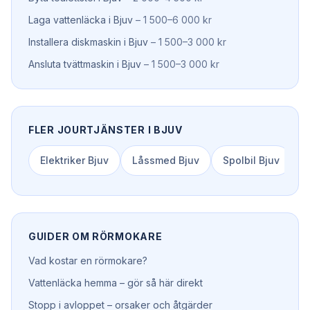
Laga vattenläcka
i
Bjuv
–
1 500–6 000 kr
Installera diskmaskin
i
Bjuv
–
1 500–3 000 kr
Ansluta tvättmaskin
i
Bjuv
–
1 500–3 000 kr
FLER JOURTJÄNSTER I
BJUV
Elektriker
Bjuv
Låssmed
Bjuv
Spolbil
Bjuv
GUIDER OM
RÖRMOKARE
Vad kostar en rörmokare?
Vattenläcka hemma – gör så här direkt
Stopp i avloppet – orsaker och åtgärder