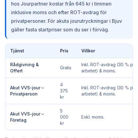
hos Jourpartner kostar från 645 kr i timmen
inklusive moms och efter ROT-avdrag för
privatpersoner. För akuta jourutryckningar i Bjuv
gäller fasta startpriser som du ser i förväg.
Tjänst
Pris
Villkor
Rådgivning &
Inkl. ROT-avdrag (30 % på
Gratis
Offert
arbetet) & moms.
4
Akut VVS-jour –
Inkl. ROT-avdrag (30 % på
375
Privatperson
arbetet) & moms.
kr
5
Akut VVS-jour –
000
Exkl. moms.
Företag
kr