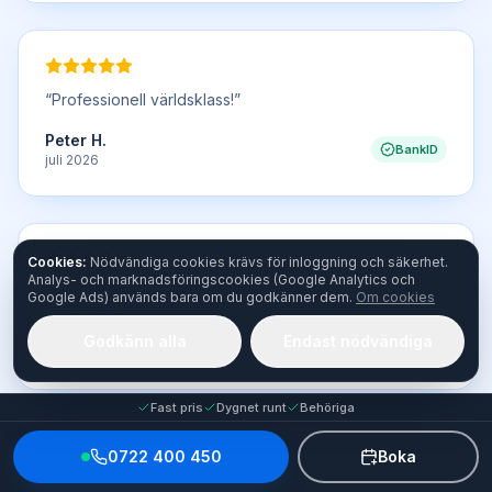
“
Professionell världsklass!
”
Peter H.
BankID
juli 2026
Cookies:
Nödvändiga cookies krävs för inloggning och säkerhet.
Analys- och marknadsföringscookies (Google Analytics och
“
Snabbt, bra och väl utfört.
”
Google Ads) används bara om du godkänner dem.
Om cookies
Verifierad kund
Godkänn alla
Endast nödvändiga
BankID
juli 2026
Fast pris
Dygnet runt
Behöriga
0722 400 450
Boka