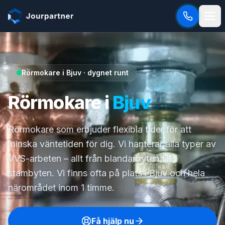
Hoppa till innehåll
Rörmokare i Bjuv · dygnet runt
Rörmokare i
Bjuv
Rörmokare som erbjuder flexibla tider för att
minska väntetiden för dig. Vi hanterar alla typer av
VVS-arbeten – allt från blandarbyten till
stambyten. Vi finns ofta på plats i Bjuv och hela
närområdet inom 1 timme.
Få hjälp nu