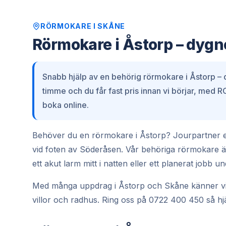
RÖRMOKARE
I
SKÅNE
Rörmokare i Åstorp – dygn
Snabb hjälp av en behörig rörmokare i Åstorp – d
timme och du får fast pris innan vi börjar, med 
boka online.
Behöver du en rörmokare i Åstorp? Jourpartner e
vid foten av Söderåsen. Vår behöriga rörmokare är
ett akut larm mitt i natten eller ett planerat jobb u
Med många uppdrag i Åstorp och Skåne känner vi om
villor och radhus. Ring oss på 0722 400 450 så hjälp