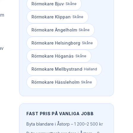
Rörmokare
Bjuv
·
Skåne
om
Rörmokare
Klippan
·
Skåne
Rörmokare
Ängelholm
·
Skåne
Rörmokare
Helsingborg
·
Skåne
av
Rörmokare
Höganäs
·
Skåne
Rörmokare
Mellbystrand
·
Halland
Rörmokare
Hässleholm
·
Skåne
FAST PRIS PÅ VANLIGA JOBB
Byta blandare
i
Åstorp
–
1 200–2 500 kr