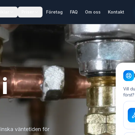
iklar
Priser
Företag
FAQ
Om oss
Kontakt
i
Vill d
först?
minska väntetiden för