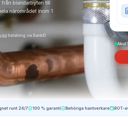
 från blandarbyten till
 hela närområdet inom 1
ygg betalning via BankID
Akut?
gnet runt 24/7
100 % garanti
Behöriga hantverkare
ROT-a