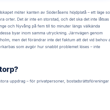
ndskapet möter kanten av Söderåsens höjdplatå – ett läge s
a orter. Det är inte en storstad, och det ska det inte låtsas
nge och Nyvång på fem till tio minuter längs välkända
r dessa byar inom samma utryckning. Järnvägen genom
holm, men det förändrar inte det faktum att det vid behov 
tverkarbas som avgör hur snabbt problemet löses – inte
torp?
tora uppdrag – för privatpersoner, bostadsrättsföreningar