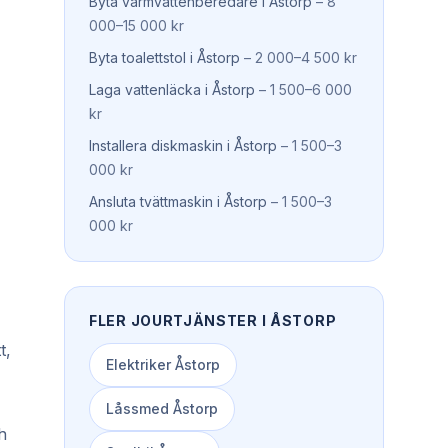
Byta varmvattenberedare
i
Åstorp
–
8
000–15 000 kr
Byta toalettstol
i
Åstorp
–
2 000–4 500 kr
Laga vattenläcka
i
Åstorp
–
1 500–6 000
kr
Installera diskmaskin
i
Åstorp
–
1 500–3
000 kr
Ansluta tvättmaskin
i
Åstorp
–
1 500–3
000 kr
FLER JOURTJÄNSTER I
ÅSTORP
t,
Elektriker
Åstorp
Låssmed
Åstorp
h