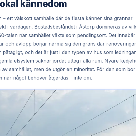
 lokal kännedom
 – ett välskött samhälle där de flesta känner sina grannar
rekt i vardagen. Bostadsbeståndet i Åstorp domineras av vill
-talen när samhället växte som pendlingsort. Det innebär
ngar och avlopp börjar närma sig den gräns där renoveringa
a är påtagligt, och det är just i den typen av hus som ledningar
h gamla elsystem saknar jordat uttag i alla rum. Nyare kedje
n av samhället, men de utgör en minoritet. För den som bor 
m när något behöver åtgärdas – inte om.