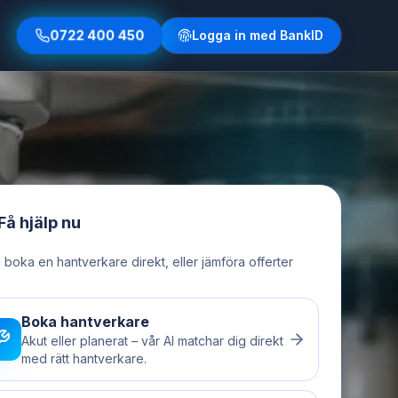
0722 400 450
Logga in med BankID
Få hjälp nu
u boka en hantverkare direkt, eller jämföra offerter
Boka hantverkare
Akut eller planerat – vår AI matchar dig direkt
med rätt hantverkare.