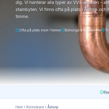
dig. Vi hanterar alla typer av VVS-arbeten – allt
stambyten. Vi finns ofta på plats i Åstorp och
timme.
Ofta på plats inom 1 timme
Behöriga & försäkrade
Tr
Dy
Hem
Rörmokare
Åstorp