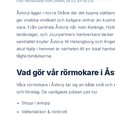
Foto: Phil Richards from London, UK (CC BY-SA 2.0)
Åstorp ligger i norra Skåne där det öppna slättla
ger snabba vindkast och kyligare vintrar än kustnär
vara. Från centrala Åstorp når man Kvidinge, Hylli
landsvägar, och Jourpartners hantverkare täcke
samhället knyter Åstorp till Helsingborg och Ängel
akut hjälp i hemmet är närheten till en lokal han
tågförbindelserna.
Vad gör vår rörmokare i Ås
Våra rörmokare i Åstorp tar sig an både små och s
och företag. De vanligaste jobben just nu:
Stopp i avlopp
Vattenläckor & rörbrott