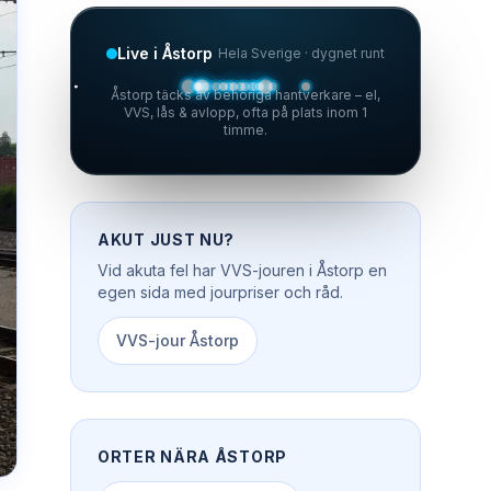
Live i Åstorp
Hela Sverige · dygnet runt
Åstorp täcks av behöriga hantverkare – el,
VVS, lås & avlopp, ofta på plats inom 1
timme.
AKUT JUST NU?
Vid akuta fel har
VVS-jouren
i
Åstorp
en
egen sida med jourpriser och råd.
VVS-jour
Åstorp
ORTER NÄRA
ÅSTORP