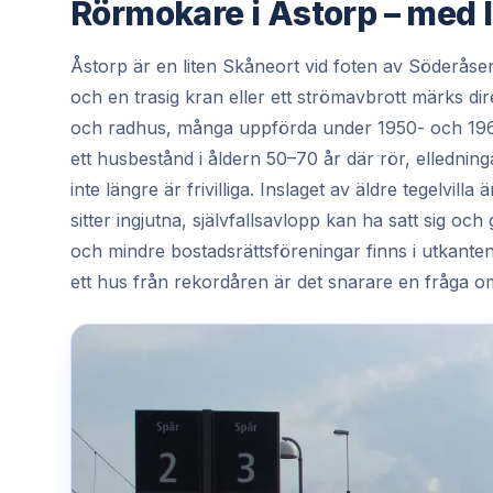
Rörmokare i Åstorp – med
Åstorp är en liten Skåneort vid foten av Söderåsen
och en trasig kran eller ett strömavbrott märks di
och radhus, många uppförda under 1950- och 1960
ett husbestånd i åldern 50–70 år där rör, elledni
inte längre är frivilliga. Inslaget av äldre tegelvill
sitter ingjutna, självfallsavlopp kan ha satt sig oc
och mindre bostadsrättsföreningar finns i utkante
ett hus från rekordåren är det snarare en fråga o