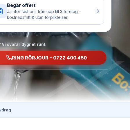
Begär offert
Jämför fast pris från upp till 3 företag –
kostnadsfritt & utan förpliktelser.
 Vi svarar dygnet runt.
RING RÖRJOUR – 0722 400 450
vdrag