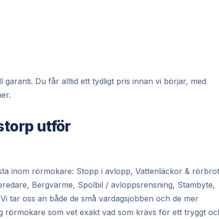
ranti. Du får alltid ett tydligt pris innan vi börjar, med
er.
storp utför
ta inom rörmokare: Stopp i avlopp, Vattenläckor & rörbrot
beredare, Bergvärme, Spolbil / avloppsrensning, Stambyte,
. Vi tar oss an både de små vardagsjobben och de mer
ig rörmokare som vet exakt vad som krävs för ett tryggt oc