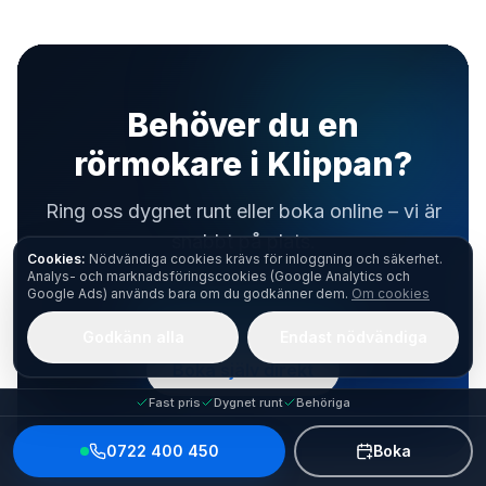
Behöver du en
rörmokare i Klippan?
Ring oss dygnet runt eller boka online – vi är
snabbt på plats.
Cookies:
Nödvändiga cookies krävs för inloggning och säkerhet.
Analys- och marknadsföringscookies (Google Analytics och
Google Ads) används bara om du godkänner dem.
Om cookies
Ring
0722 400 450
Godkänn alla
Endast nödvändiga
Boka själv direkt
Fast pris
Dygnet runt
Behöriga
0722 400 450
Boka