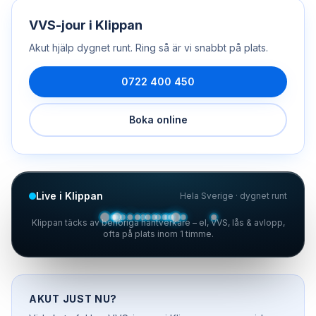
VVS-jour
i
Klippan
Akut hjälp dygnet runt. Ring så är vi snabbt på plats.
0722 400 450
Boka online
Live i Klippan
Hela Sverige · dygnet runt
Klippan täcks av behöriga hantverkare – el, VVS, lås & avlopp,
ofta på plats inom 1 timme.
AKUT JUST NU?