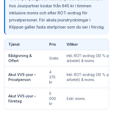
hos Jourpartner kostar från 645 kr i timmen
inklusive moms och efter ROT-avdrag för
privatpersoner. För akuta jourutryckningar i
Klippan gäller fasta startpriser som du ser i förväg.
Tjänst
Pris
Villkor
Rådgivning &
Inkl. ROT-avdrag (30 % på
Gratis
Offert
arbetet) & moms.
4
Akut VVS-jour –
Inkl. ROT-avdrag (30 % på
375
Privatperson
arbetet) & moms.
kr
5
Akut VVS-jour –
000
Exkl. moms.
Företag
kr