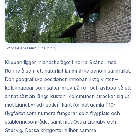
Foto: seier+seier (CC BY 2.0)
Klippan ligger inlandsbeläget i norra Skåne, med
Rönne å som ett naturligt landmärke genom samhället.
Den geografiska positionen innebär riktig vinter –
köldknäppar som sätter prov på rör och avlopp på ett
annat sätt än längs kusten. Kommunen sträcker sig ut
mot Ljungbyhed i söder, känt för det gamla F10-
flygfältet som numera fungerar som flygplats och
etableringsområde, samt mot Östra Ljungby och
Stidsvig. Dessa kringorter tillhör samma