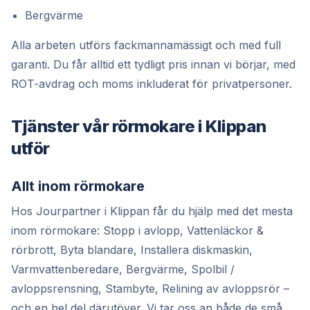
Bergvärme
Alla arbeten utförs fackmannamässigt och med full
garanti. Du får alltid ett tydligt pris innan vi börjar, med
ROT-avdrag och moms inkluderat för privatpersoner.
Tjänster vår rörmokare i Klippan
utför
Allt inom rörmokare
Hos Jourpartner i Klippan får du hjälp med det mesta
inom rörmokare: Stopp i avlopp, Vattenläckor &
rörbrott, Byta blandare, Installera diskmaskin,
Varmvattenberedare, Bergvärme, Spolbil /
avloppsrensning, Stambyte, Relining av avloppsrör –
och en hel del därutöver. Vi tar oss an både de små