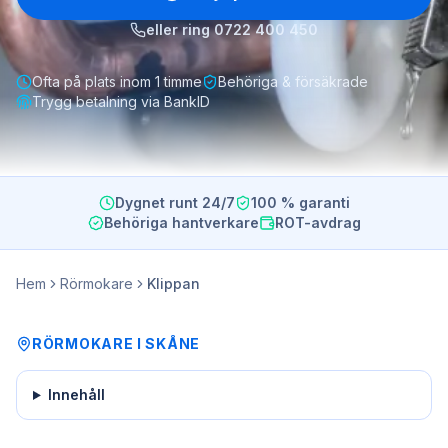
eller ring
0722 400 450
Ofta på plats inom 1 timme
Behöriga & försäkrade
Trygg betalning via BankID
Dygnet runt 24/7
100 % garanti
Behöriga hantverkare
ROT-avdrag
Hem
Rörmokare
Klippan
RÖRMOKARE
I
SKÅNE
Innehåll