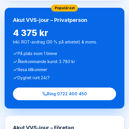
Populärast
Akut VVS-jour – Privatperson
4 375 kr
Inkl. ROT-avdrag (30 % på arbetet) & moms.
På plats inom 1 timme
Återkommande kund: 3 780 kr
Resa tillkommer
Dygnet runt 24/7
Ring
0722 400 450
Akut VVS-jour – Företag