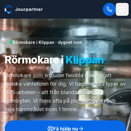
Hoppa till innehåll
Rörmokare i Klippan · dygnet runt
Rörmokare i
Klippan
Rörmokare som erbjuder flexibla tider för att
minska väntetiden för dig. Vi hanterar alla typer av
VVS-arbeten – allt från blandarbyten till
stambyten. Vi finns ofta på plats i Klippan och
hela närområdet inom 1 timme.
Få hjälp nu