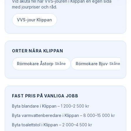
Vid akuta fel har
VVS-jouren
i
Klippan
en egen sida
med jourpriser och råd.
VVS-jour
Klippan
ORTER NÄRA
KLIPPAN
Rörmokare
Åstorp
Rörmokare
Bjuv
·
Skåne
·
Skåne
FAST PRIS PÅ VANLIGA JOBB
Byta blandare
i
Klippan
–
1 200–2 500 kr
Byta varmvattenberedare
i
Klippan
–
8 000–15 000 kr
Byta toalettstol
i
Klippan
–
2 000–4 500 kr