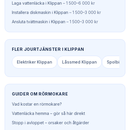
Laga vattenläcka
i
Klippan
–
1 500–6 000 kr
Installera diskmaskin
i
Klippan
–
1 500–3 000 kr
Ansluta tvättmaskin
i
Klippan
–
1 500–3 000 kr
FLER JOURTJÄNSTER I
KLIPPAN
Elektriker
Klippan
Låssmed
Klippan
Spolbil
Kli
GUIDER OM
RÖRMOKARE
Vad kostar en rörmokare?
Vattenläcka hemma – gör så här direkt
Stopp i avloppet – orsaker och åtgärder