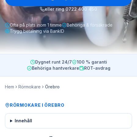
eller ring
0722 400 450
Ofta på plats inom 1 timme
Behöriga & försäkrade
Trygg betalning via BankID
Dygnet runt 24/7
100 % garanti
Behöriga hantverkare
ROT-avdrag
Hem
Rörmokare
Örebro
RÖRMOKARE
I
ÖREBRO
Innehåll