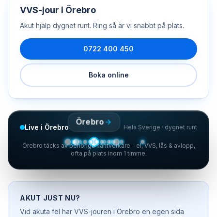
VVS-jour
i
Örebro
Akut hjälp dygnet runt. Ring så är vi snabbt på plats.
0722 400 450
Boka online
Örebro
Live i Örebro
Hela Sverige · dygnet runt
Örebro täcks av behöriga hantverkare – el, VVS, lås & avlopp,
ofta på plats inom 1 timme.
AKUT JUST NU?
Vid akuta fel har
VVS-jouren
i
Örebro
en egen sida