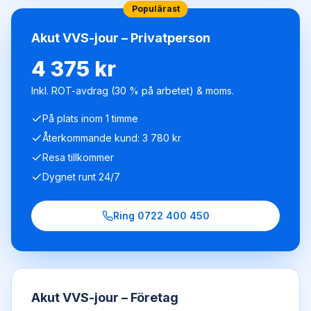
Populärast
Akut VVS-jour – Privatperson
4 375 kr
Inkl. ROT-avdrag (30 % på arbetet) & moms.
På plats inom 1 timme
Återkommande kund: 3 780 kr
Resa tillkommer
Dygnet runt 24/7
Ring
0722 400 450
Akut VVS-jour – Företag