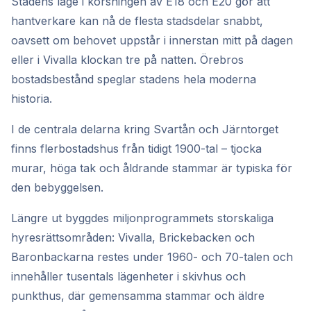
Stadens läge i korsningen av E18 och E20 gör att
hantverkare kan nå de flesta stadsdelar snabbt,
oavsett om behovet uppstår i innerstan mitt på dagen
eller i Vivalla klockan tre på natten. Örebros
bostadsbestånd speglar stadens hela moderna
historia.
I de centrala delarna kring Svartån och Järntorget
finns flerbostadshus från tidigt 1900-tal – tjocka
murar, höga tak och åldrande stammar är typiska för
den bebyggelsen.
Längre ut byggdes miljonprogrammets storskaliga
hyresrättsområden: Vivalla, Brickebacken och
Baronbackarna restes under 1960- och 70-talen och
innehåller tusentals lägenheter i skivhus och
punkthus, där gemensamma stammar och äldre