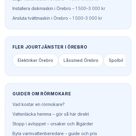
Installera diskmaskin
i
Örebro
–
1 500–3 000 kr
Ansluta tvättmaskin
i
Örebro
–
1 500–3 000 kr
FLER JOURTJÄNSTER I
ÖREBRO
Elektriker
Örebro
Låssmed
Örebro
Spolbil
Öreb
GUIDER OM
RÖRMOKARE
Vad kostar en rörmokare?
Vattenläcka hemma – gör så här direkt
Stopp i avloppet – orsaker och åtgärder
Byta varmvattenberedare – guide och pris