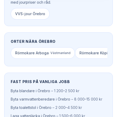
med jourpriser och råd.
VVS-jour
Örebro
ORTER NÄRA
ÖREBRO
Rörmokare
Arboga
Rörmokare
Köping
·
Västmanland
·
V
FAST PRIS PÅ VANLIGA JOBB
Byta blandare
i
Örebro
–
1 200–2 500 kr
Byta varmvattenberedare
i
Örebro
–
8 000–15 000 kr
Byta toalettstol
i
Örebro
–
2 000–4 500 kr
Laga vattenläcka
i
Örebro
–
1 500–6 000 kr