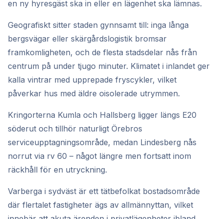
en ny hyresgäst ska in eller en lägenhet ska lämnas.
Geografiskt sitter staden gynnsamt till: inga långa
bergsvägar eller skärgårdslogistik bromsar
framkomligheten, och de flesta stadsdelar nås från
centrum på under tjugo minuter. Klimatet i inlandet ger
kalla vintrar med upprepade fryscykler, vilket
påverkar hus med äldre oisolerade utrymmen.
Kringorterna Kumla och Hallsberg ligger längs E20
söderut och tillhör naturligt Örebros
serviceupptagningsområde, medan Lindesberg nås
norrut via rv 60 – något längre men fortsatt inom
räckhåll för en utryckning.
Varberga i sydväst är ett tätbefolkat bostadsområde
där flertalet fastigheter ägs av allmännyttan, vilket
innebär att akuta ärenden i privatlägenheter ibland