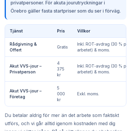
privatpersoner. För akuta jourutryckningar i
Örebro gäller fasta startpriser som du ser i förväg.
Tjänst
Pris
Villkor
Rådgivning &
Inkl. ROT-avdrag (30 % på
Gratis
Offert
arbetet) & moms.
4
Akut VVS-jour –
Inkl. ROT-avdrag (30 % på
375
Privatperson
arbetet) & moms.
kr
5
Akut VVS-jour –
000
Exkl. moms.
Företag
kr
Du betalar aldrig för mer än det arbete som faktiskt
utförs, och vi går alltid igenom kostnaden med dig