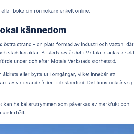
 eller boka din rörmokare enkelt online.
 lokal kännedom
s östra strand – en plats formad av industri och vatten, där
och stadskaraktär. Bostadsbeståndet i Motala präglas av äl
pförda under och efter Motala Verkstads storhetstid.
 åldrats eller bytts ut i omgångar, vilket innebär att
vara av varierande ålder och standard. Det finns också yng
det kan ha källarutrymmen som påverkas av markfukt och
 underhåll.