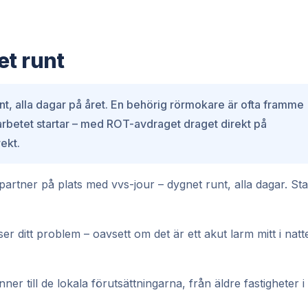
et runt
nt, alla dagar på året. En behörig rörmokare är ofta framme
 arbetet startar – med ROT-avdraget draget direkt på
ekt.
rtner på plats med vvs-jour – dygnet runt, alla dagar. St
r ditt problem – oavsett om det är ett akut larm mitt i natt
r till de lokala förutsättningarna, från äldre fastigheter i