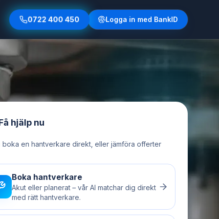
0722 400 450
Logga in med BankID
Få hjälp nu
u boka en hantverkare direkt, eller jämföra offerter
Boka hantverkare
Akut eller planerat – vår AI matchar dig direkt
med rätt hantverkare.