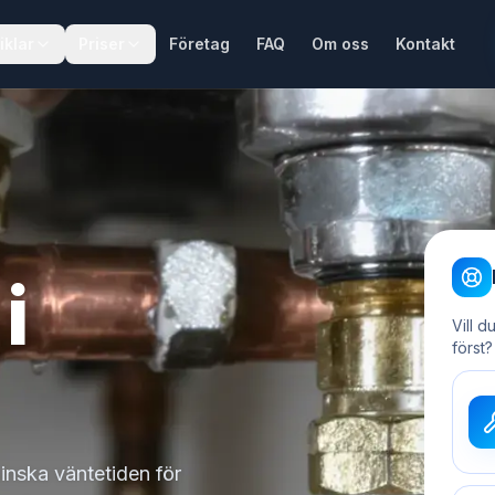
iklar
Priser
Företag
FAQ
Om oss
Kontakt
i
Vill d
först?
minska väntetiden för