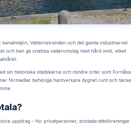
: kanalmiljön, Vätternstranden och det gamla industriarvet
matet och kan ge snabba väderomslag med hård vind, vilket
alvåret.
d sin historiska stadskärna och mindre orter som Fornåsa
rtner förmedlar behöriga hantverkare dygnet runt och täcke
imme.
otala?
tora uppdrag – för privatpersoner, bostadsrättsföreningar