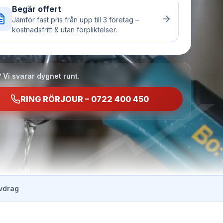
Begär offert
Jämför fast pris från upp till 3 företag –
kostnadsfritt & utan förpliktelser.
 Vi svarar dygnet runt.
RING RÖRJOUR – 0722 400 450
vdrag