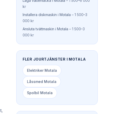
Laga vattenläcka
i
Motala
–
1 500–6 000
kr
Installera diskmaskin
i
Motala
–
1 500–3
000 kr
Ansluta tvättmaskin
i
Motala
–
1 500–3
000 kr
FLER JOURTJÄNSTER I
MOTALA
Elektriker
Motala
Låssmed
Motala
Spolbil
Motala
t,