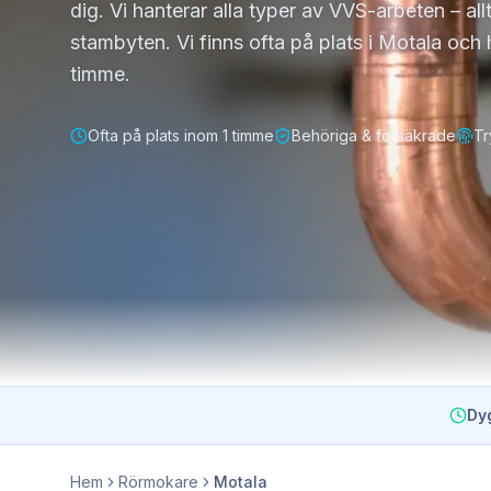
dig. Vi hanterar alla typer av VVS-arbeten – allt
stambyten. Vi finns ofta på plats i Motala och
timme.
Ofta på plats inom 1 timme
Behöriga & försäkrade
Tr
Dy
Hem
Rörmokare
Motala