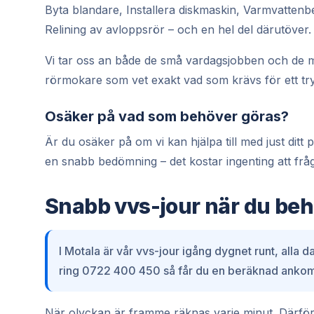
Byta blandare, Installera diskmaskin, Varmvatten
Relining av avloppsrör – och en hel del därutöver.
Vi tar oss an både de små vardagsjobben och de m
rörmokare som vet exakt vad som krävs för ett try
Osäker på vad som behöver göras?
Är du osäker på om vi kan hjälpa till med just di
en snabb bedömning – det kostar ingenting att frå
Snabb vvs-jour när du beh
I Motala är vår vvs-jour igång dygnet runt, alla 
ring 0722 400 450 så får du en beräknad ankoms
När olyckan är framme räknas varje minut. Därför 