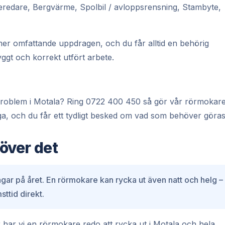
beredare, Bergvärme, Spolbil / avloppsrensning, Stambyte,
er omfattande uppdragen, och du får alltid en behörig
ggt och korrekt utfört arbete.
tt problem i Motala? Ring 0722 400 450 så gör vår rörmokar
ga, och du får ett tydligt besked om vad som behöver göras
över det
dagar på året. En rörmokare kan rycka ut även natt och helg –
ttid direkt.
har vi en rörmokare redo att rycka ut i Motala och hela