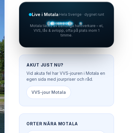
Live i Motala
Hela Sverige · dygnet runt
Motala täcks av behöriga hantverkare – el,
VVS, lås & avlopp, ofta på plats inom 1
timme.
AKUT JUST NU?
Vid akuta fel har
VVS-jouren
i
Motala
en
egen sida med jourpriser och råd.
VVS-jour
Motala
ORTER NÄRA
MOTALA