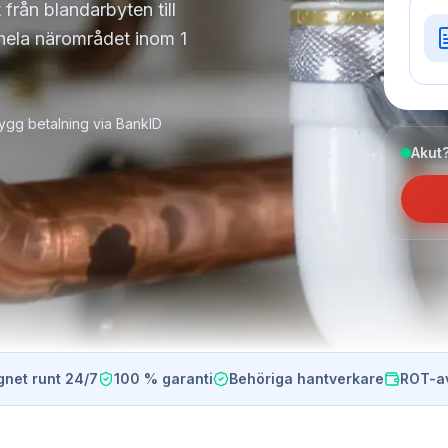
 från blandarbyten till
 hela närområdet inom 1
ygg betalning via BankID
Akut?
gnet runt 24/7
100 % garanti
Behöriga hantverkare
ROT-a