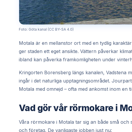
Foto: Göta kanal (CC BY-SA 4.0)
Motala är en mellanstor ort med en tydlig karaktär
ger staden ett eget ansikte. Vättern påverkar kli
ibland kan påverka framkomligheten under vinterh
Kringorten Borensberg längs kanalen, Vadstena me
ingår i det naturliga upptagningsområdet. Jourpa
Motala med omnejd – ofta med ankomst inom en t
Vad gör vår rörmokare i M
Våra rörmokare i Motala tar sig an både små och s
och företag. De vanligaste jobben just nu: