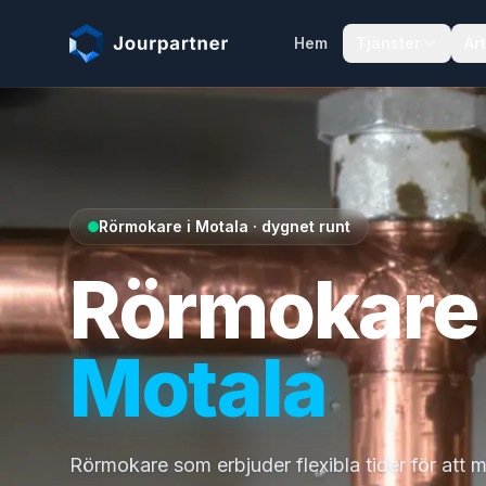
Hoppa till innehåll
Hem
Tjänster
Art
Rörmokare i Motala · dygnet runt
Rörmokare 
Motala
Rörmokare som erbjuder flexibla tider för att 