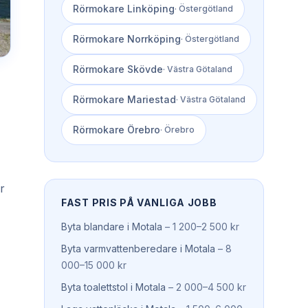
Rörmokare
Linköping
·
Östergötland
Rörmokare
Norrköping
·
Östergötland
Rörmokare
Skövde
·
Västra Götaland
Rörmokare
Mariestad
·
Västra Götaland
Rörmokare
Örebro
·
Örebro
r
FAST PRIS PÅ VANLIGA JOBB
Byta blandare
i
Motala
–
1 200–2 500 kr
Byta varmvattenberedare
i
Motala
–
8
000–15 000 kr
Byta toalettstol
i
Motala
–
2 000–4 500 kr