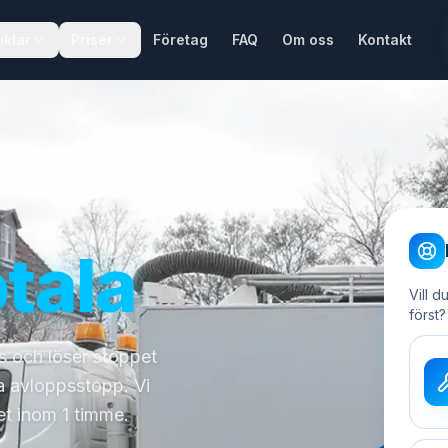
iklar
Priser
Företag
FAQ
Om oss
Kontakt
tala
Vill d
först?
ts och löser stoppet
a avloppsstopp. Vi
et inom 1 timme.