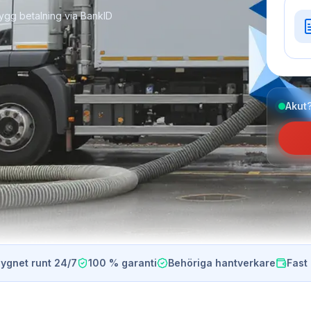
ygg betalning via BankID
Akut?
ygnet runt 24/7
100 % garanti
Behöriga hantverkare
Fast 