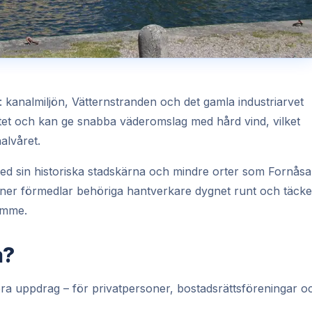
: kanalmiljön, Vätternstranden och det gamla industriarvet
matet och kan ge snabba väderomslag med hård vind, vilket
alvåret.
d sin historiska stadskärna och mindre orter som Fornåsa
rtner förmedlar behöriga hantverkare dygnet runt och täcke
imme.
a?
tora uppdrag – för privatpersoner, bostadsrättsföreningar o