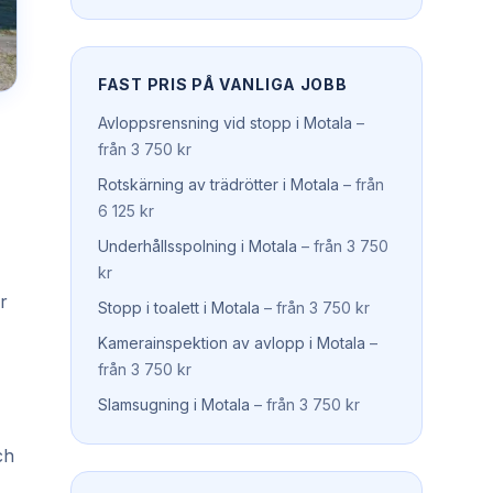
FAST PRIS PÅ VANLIGA JOBB
Avloppsrensning vid stopp
i
Motala
–
från 3 750 kr
Rotskärning av trädrötter
i
Motala
–
från
6 125 kr
Underhållsspolning
i
Motala
–
från 3 750
kr
r
Stopp i toalett
i
Motala
–
från 3 750 kr
Kamerainspektion av avlopp
i
Motala
–
från 3 750 kr
Slamsugning
i
Motala
–
från 3 750 kr
ch