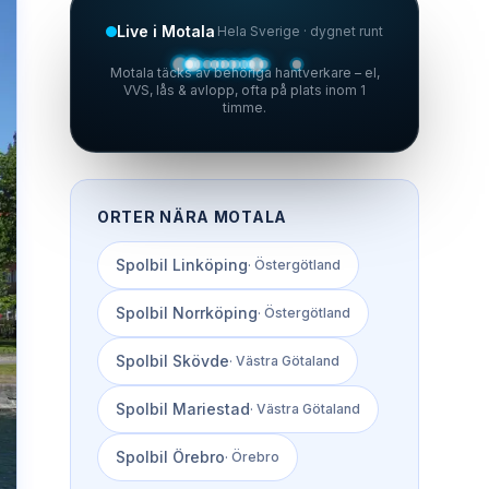
Live i Motala
Hela Sverige · dygnet runt
Motala täcks av behöriga hantverkare – el,
VVS, lås & avlopp, ofta på plats inom 1
timme.
ORTER NÄRA
MOTALA
Spolbil
Linköping
·
Östergötland
Spolbil
Norrköping
·
Östergötland
Spolbil
Skövde
·
Västra Götaland
Spolbil
Mariestad
·
Västra Götaland
Spolbil
Örebro
·
Örebro