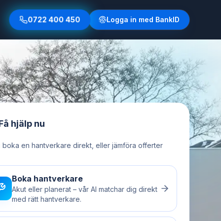
0722 400 450
Logga in med BankID
Få hjälp nu
u boka en hantverkare direkt, eller jämföra offerter
Boka hantverkare
Akut eller planerat – vår AI matchar dig direkt
med rätt hantverkare.