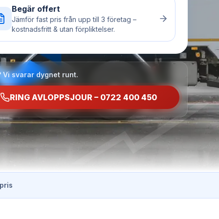
Begär offert
Jämför fast pris från upp till 3 företag –
kostnadsfritt & utan förpliktelser.
 Vi svarar dygnet runt.
RING AVLOPPSJOUR – 0722 400 450
pris