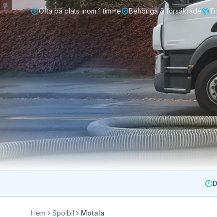
Ofta på plats inom 1 timme
Behöriga & försäkrade
Tr
D
Hem
Spolbil
Motala