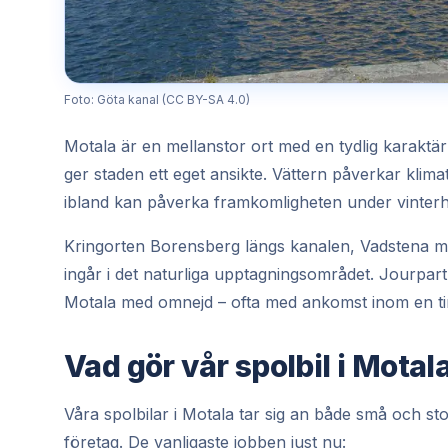
Foto: Göta kanal (CC BY-SA 4.0)
Motala är en mellanstor ort med en tydlig karaktär
ger staden ett eget ansikte. Vättern påverkar kli
ibland kan påverka framkomligheten under vinterh
Kringorten Borensberg längs kanalen, Vadstena me
ingår i det naturliga upptagningsområdet. Jourpa
Motala med omnejd – ofta med ankomst inom en t
Vad gör vår spolbil i Motal
Våra spolbilar i Motala tar sig an både små och s
företag. De vanligaste jobben just nu: