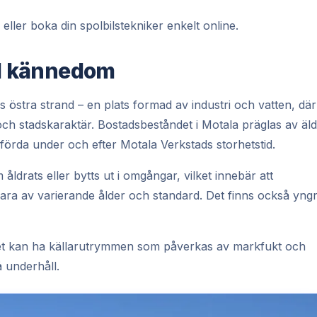
eller boka din spolbilstekniker enkelt online.
kal kännedom
s östra strand – en plats formad av industri och vatten, där
och stadskaraktär. Bostadsbeståndet i Motala präglas av äl
pförda under och efter Motala Verkstads storhetstid.
 åldrats eller bytts ut i omgångar, vilket innebär att
vara av varierande ålder och standard. Det finns också yng
det kan ha källarutrymmen som påverkas av markfukt och
 underhåll.