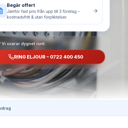
Begär offert
Jämför fast pris från upp till 3 företag –
kostnadsfritt & utan förpliktelser.
 Vi svarar dygnet runt.
RING ELJOUR – 0722 400 450
vdrag