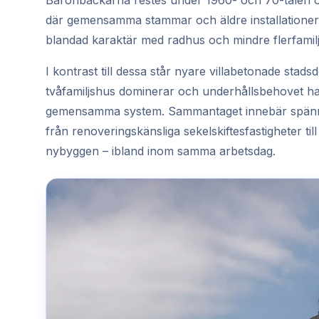
Baronbackarna restes under 1960- och 70-talen oc
där gemensamma stammar och äldre installatione
blandad karaktär med radhus och mindre flerfami
I kontrast till dessa står nyare villabetonade st
tvåfamiljshus dominerar och underhållsbehovet ha
gemensamma system. Sammantaget innebär spännvi
från renoveringskänsliga sekelskiftesfastigheter t
nybyggen – ibland inom samma arbetsdag.