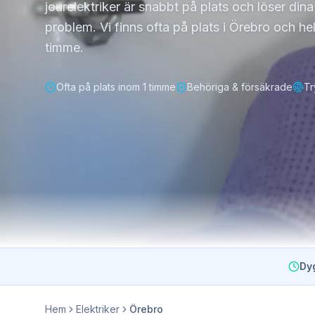
jourelektriker är snabbt på plats och löser din
problem. Vi finns ofta på plats i Örebro och h
timme.
Ofta på plats inom 1 timme
Behöriga & försäkrade
Tr
Dy
Hem
Elektriker
Örebro