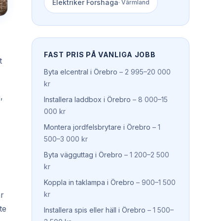
Elektriker
Forshaga
·
Värmland
FAST PRIS PÅ VANLIGA JOBB
t
Byta elcentral
i
Örebro
–
2 995–20 000
kr
,
Installera laddbox
i
Örebro
–
8 000–15
000 kr
Montera jordfelsbrytare
i
Örebro
–
1
500–3 000 kr
Byta vägguttag
i
Örebro
–
1 200–2 500
kr
Koppla in taklampa
i
Örebro
–
900–1 500
är
kr
te
Installera spis eller häll
i
Örebro
–
1 500–