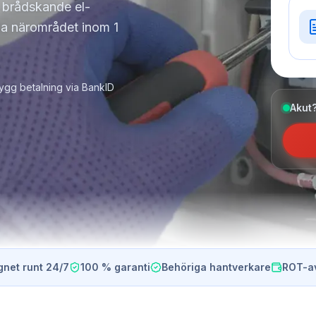
a brådskande el-
ela närområdet inom 1
ygg betalning via BankID
Akut?
gnet runt 24/7
100 % garanti
Behöriga hantverkare
ROT-a