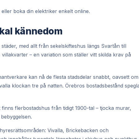
eller boka din elektriker enkelt online.
lokal kännedom
äder, med allt från sekelskifteshus längs Svartån till
lakvarter – en variation som ställer vitt skilda krav på
hantverkare kan nå de flesta stadsdelar snabbt, oavsett om
Vivalla klockan tre på natten. Örebros bostadsbestånd spegl
finns flerbostadshus från tidigt 1900-tal – tjocka murar,
 bebyggelsen.
hyresrättsområden: Vivalla, Brickebacken och