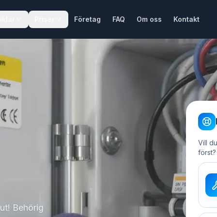
iklar
Priser
Företag
FAQ
Om oss
Kontakt
Vill d
först?
kut! Behörig