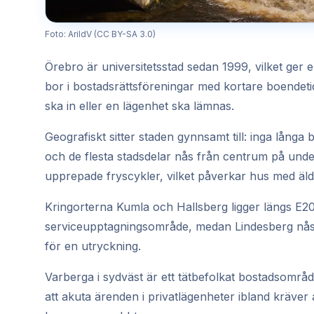
Foto: ArildV (CC BY-SA 3.0)
Örebro är universitetsstad sedan 1999, vilket ger 
bor i bostadsrättsföreningar med kortare boendeti
ska in eller en lägenhet ska lämnas.
Geografiskt sitter staden gynnsamt till: inga lång
och de flesta stadsdelar nås från centrum på under 
upprepade fryscykler, vilket påverkar hus med äl
Kringorterna Kumla och Hallsberg ligger längs E20 
serviceupptagningsområde, medan Lindesberg nås n
för en utryckning.
Varberga i sydväst är ett tätbefolkat bostadsområde
att akuta ärenden i privatlägenheter ibland kräver 