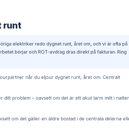
t runt
riga elektriker redo dygnet runt, året om, och vi är ofta på
n arbetet börjar och ROT-avdrag dras direkt på fakturan. Ring
 Jourpartner når du eljour dygnet runt, året om. Centralt
r ditt problem – oavsett om det är ett akut larm mitt i natte
vsett om det gäller en äldre bostad i de centrala delarna ell