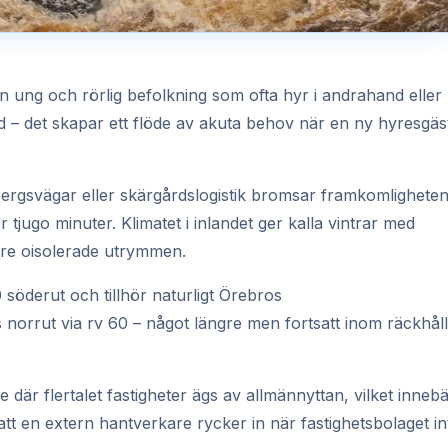
en ung och rörlig befolkning som ofta hyr i andrahand eller
d – det skapar ett flöde av akuta behov när en ny hyresgäs
a bergsvägar eller skärgårdslogistik bromsar framkomligheten
tjugo minuter. Klimatet i inlandet ger kalla vintrar med
dre oisolerade utrymmen.
söderut och tillhör naturligt Örebros
orrut via rv 60 – något längre men fortsatt inom räckhåll
 där flertalet fastigheter ägs av allmännyttan, vilket inneb
att en extern hantverkare rycker in när fastighetsbolaget in