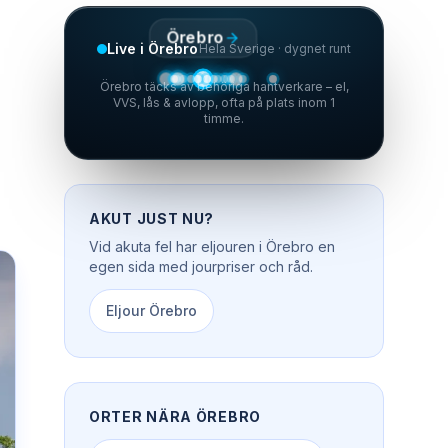
Örebro
Live i Örebro
Hela Sverige · dygnet runt
Örebro täcks av behöriga hantverkare – el,
VVS, lås & avlopp, ofta på plats inom 1
timme.
AKUT JUST NU?
Vid akuta fel har
eljouren
i
Örebro
en
egen sida med jourpriser och råd.
Eljour
Örebro
ORTER NÄRA
ÖREBRO