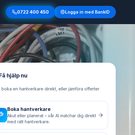
0722 400 450
Logga in med BankID
Få hjälp nu
u boka en hantverkare direkt, eller jämföra offerter
Boka hantverkare
Akut eller planerat – vår AI matchar dig direkt
med rätt hantverkare.