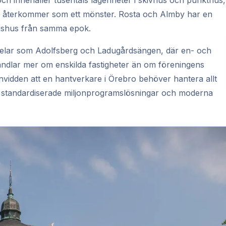
h innehåller tusentals lägenheter i skivhus och punkthus,
r återkommer som ett mönster. Rosta och Almby har en
ljshus från samma epok.
adsdelar som Adolfsberg och Ladugårdsängen, där en- och
ndlar mer om enskilda fastigheter än om föreningens
dden att en hantverkare i Örebro behöver hantera allt
ill standardiserade miljonprogramslösningar och moderna