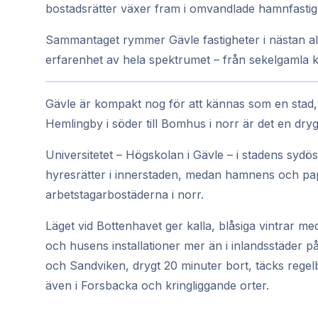
bostadsrätter växer fram i omvandlade hamnfastig
Sammantaget rymmer Gävle fastigheter i nästan al
erfarenhet av hela spektrumet – från sekelgamla ko
Gävle är kompakt nog för att kännas som en stad, me
Hemlingby i söder till Bomhus i norr är det en dryg 
Universitetet – Högskolan i Gävle – i stadens sydös
hyresrätter i innerstaden, medan hamnens och pap
arbetstagarbostäderna i norr.
Läget vid Bottenhavet ger kalla, blåsiga vintrar me
och husens installationer mer än i inlandsstäder på 
och Sandviken, drygt 20 minuter bort, täcks rege
även i Forsbacka och kringliggande orter.