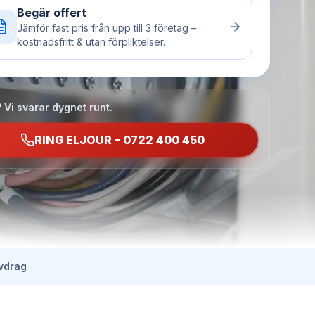
Begär offert
Jämför fast pris från upp till 3 företag –
kostnadsfritt & utan förpliktelser.
 Vi svarar dygnet runt.
RING ELJOUR – 0722 400 450
vdrag