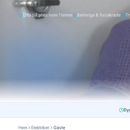
Ofta på plats inom 1 timme
Behöriga & försäkrade
Tr
Dy
Hem
Elektriker
Gävle