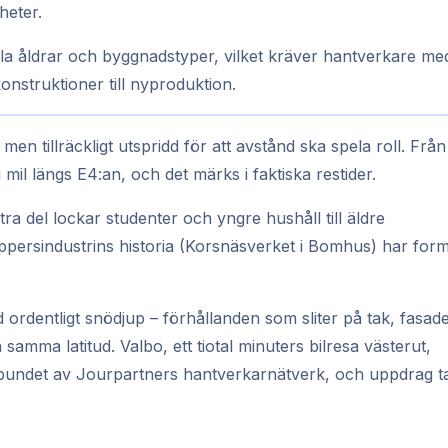
heter.
la åldrar och byggnadstyper, vilket kräver hantverkare me
nstruktioner till nyproduktion.
n tillräckligt utspridd för att avstånd ska spela roll. Från
mil längs E4:an, och det märks i faktiska restider.
tra del lockar studenter och yngre hushåll till äldre
persindustrins historia (Korsnäsverket i Bomhus) har for
d ordentligt snödjup – förhållanden som sliter på tak, fasad
samma latitud. Valbo, ett tiotal minuters bilresa västerut,
lbundet av Jourpartners hantverkarnätverk, och uppdrag t