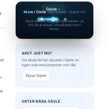
Gävle
Live i Gävle
Hela Sverige · dygnet runt
d
Gävle täcks av behöriga hantverkare – el,
VVS, lås & avlopp, ofta på plats inom 1
timme.
AKUT JUST NU?
mat
Vid akuta fel har
eljouren
i
Gävle
en
egen sida med jourpriser och råd.
Eljour
Gävle
er
as
ORTER NÄRA
GÄVLE