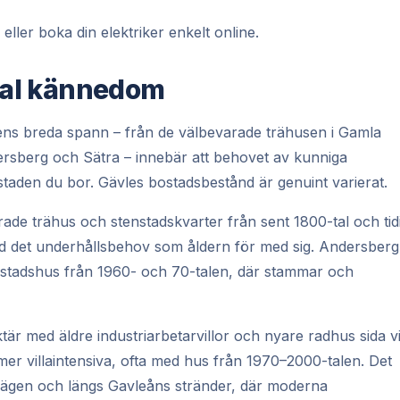
eller boka din elektriker enkelt online.
okal kännedom
ens breda spann – från de välbevarade trähusen i Gamla
ersberg och Sätra – innebär att behovet av kunniga
 staden du bor. Gävles bostadsbestånd är genuint varierat.
de trähus och stenstadskvarter från sent 1800-tal och tid
d det underhållsbehov som åldern för med sig. Andersberg
stadshus från 1960- och 70-talen, där stammar och
 med äldre industriarbetarvillor och nyare radhus sida v
er villaintensiva, ofta med hus från 1970–2000-talen. Det
a lägen och längs Gavleåns stränder, där moderna