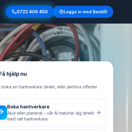
0722 400 450
Logga in med BankID
Få hjälp nu
u boka en hantverkare direkt, eller jämföra offerter
Boka hantverkare
Akut eller planerat – vår AI matchar dig direkt
med rätt hantverkare.