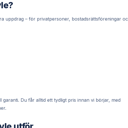
vle?
ora uppdrag – för privatpersoner, bostadsrättsföreningar o
ranti. Du får alltid ett tydligt pris innan vi börjar, med
er.
vle utför