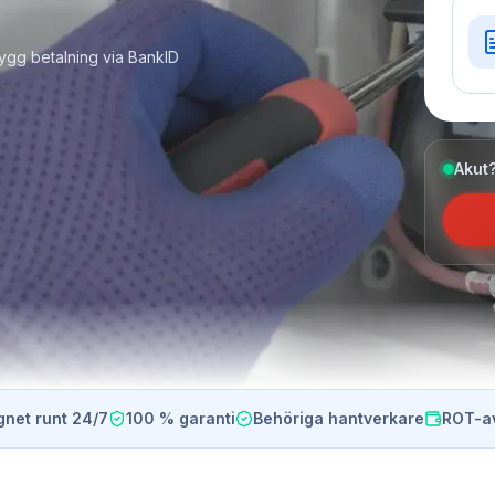
ygg betalning via BankID
Akut?
gnet runt 24/7
100 % garanti
Behöriga hantverkare
ROT-a