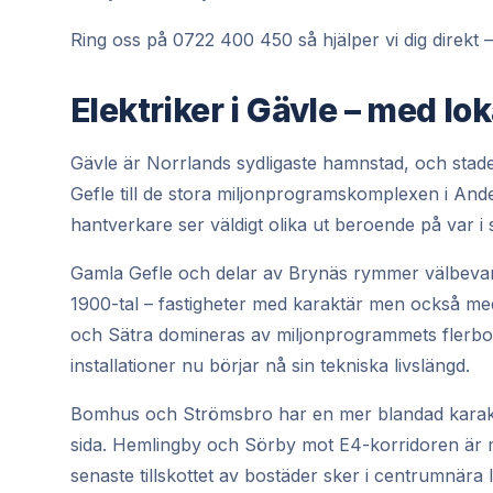
Ring oss på 0722 400 450 så hjälper vi dig direkt – 
Elektriker i Gävle – med l
Gävle är Norrlands sydligaste hamnstad, och stad
Gefle till de stora miljonprogramskomplexen i And
hantverkare ser väldigt olika ut beroende på var i
Gamla Gefle och delar av Brynäs rymmer välbevara
1900-tal – fastigheter med karaktär men också me
och Sätra domineras av miljonprogrammets flerbo
installationer nu börjar nå sin tekniska livslängd.
Bomhus och Strömsbro har en mer blandad karaktär
sida. Hemlingby och Sörby mot E4-korridoren är m
senaste tillskottet av bostäder sker i centrumnär