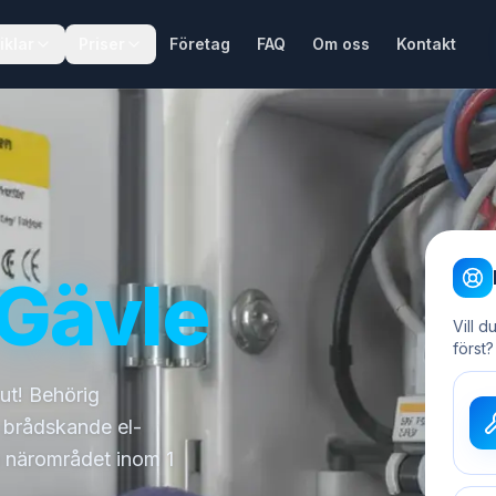
iklar
Priser
Företag
FAQ
Om oss
Kontakt
Gävle
Vill d
först?
kut! Behörig
a brådskande el-
la närområdet inom 1