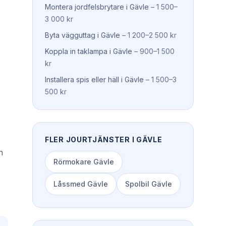
Montera jordfelsbrytare
i
Gävle
–
1 500–
3 000 kr
Byta vägguttag
i
Gävle
–
1 200–2 500 kr
Koppla in taklampa
i
Gävle
–
900–1 500
kr
Installera spis eller häll
i
Gävle
–
1 500–3
500 kr
FLER JOURTJÄNSTER I
GÄVLE
n
Rörmokare
Gävle
Låssmed
Gävle
Spolbil
Gävle