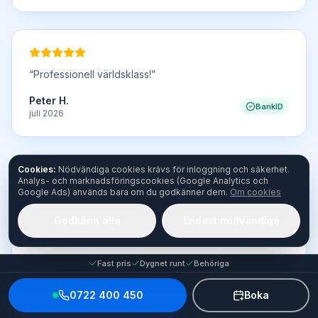
“
Professionell världsklass!
”
Peter H.
BankID
juli 2026
Cookies:
Nödvändiga cookies krävs för inloggning och säkerhet.
Analys- och marknadsföringscookies (Google Analytics och
Google Ads) används bara om du godkänner dem.
Om cookies
“
Snabbt, bra och väl utfört.
”
Godkänn alla
Endast nödvändiga
Verifierad kund
BankID
juli 2026
Fast pris
Dygnet runt
Behöriga
0722 400 450
Boka