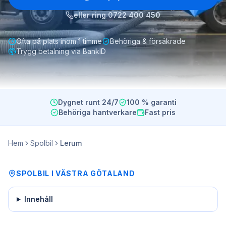
eller ring
0722 400 450
Ofta på plats inom 1 timme
Behöriga & försäkrade
Trygg betalning via BankID
Dygnet runt 24/7
100 % garanti
Behöriga hantverkare
Fast pris
Hem
Spolbil
Lerum
SPOLBIL
I
VÄSTRA GÖTALAND
Innehåll