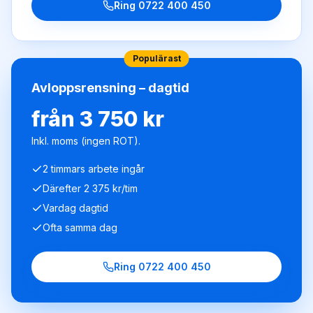
Ring
0722 400 450
Populärast
Avloppsrensning – dagtid
från 3 750 kr
Inkl. moms (ingen ROT).
2 timmars arbete ingår
Därefter 2 375 kr/tim
Vardag dagtid
Ofta samma dag
Ring
0722 400 450