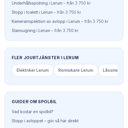
Underhållsspolning
i
Lerum
–
från 3 750 kr
Stopp i toalett
i
Lerum
–
från 3 750 kr
Kamerainspektion av avlopp
i
Lerum
–
från 3 750 kr
Slamsugning
i
Lerum
–
från 3 750 kr
FLER JOURTJÄNSTER I
LERUM
Elektriker
Lerum
Rörmokare
Lerum
Låssmed
Le
GUIDER OM
SPOLBIL
Vad kostar en spolbil?
Stopp i avloppet – gör så här direkt