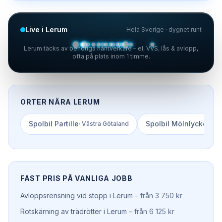
Live i Lerum
Hela Sverige · dygnet runt
Lerum täcks av behöriga hantverkare – el, VVS, lås & avlopp,
ofta på plats inom 1 timme.
ORTER NÄRA
LERUM
Spolbil
Partille
Spolbil
Mölnlycke
·
Västra Götaland
·
Väs
FAST PRIS PÅ VANLIGA JOBB
Avloppsrensning vid stopp
i
Lerum
–
från 3 750 kr
Rotskärning av trädrötter
i
Lerum
–
från 6 125 kr