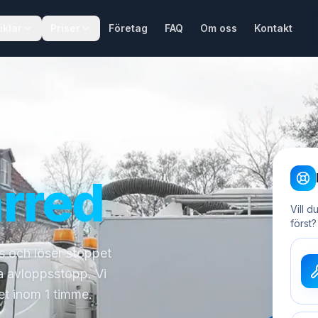
iklar
Priser
Företag
FAQ
Om oss
Kontakt
ärred
Vill d
först?
ts och löser stoppet
a avloppsstopp. Vi
et inom 1 timme.