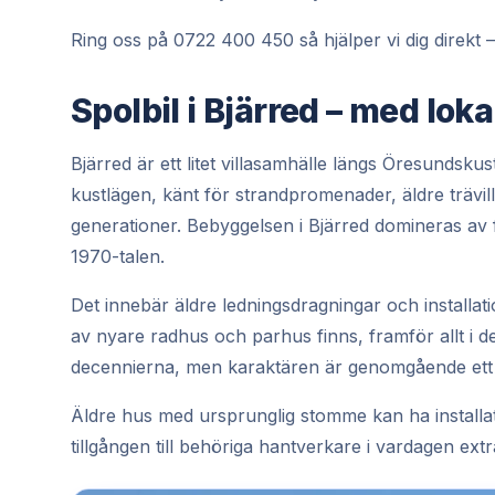
Ring oss på 0722 400 450 så hjälper vi dig direkt – 
Spolbil i Bjärred – med lo
Bjärred är ett litet villasamhälle längs Öresunds
kustlägen, känt för strandpromenader, äldre trävil
generationer. Bebyggelsen i Bjärred domineras av 
1970-talen.
Det innebär äldre ledningsdragningar och installat
av nyare radhus och parhus finns, framför allt i 
decennierna, men karaktären är genomgående ett l
Äldre hus med ursprunglig stomme kan ha installat
tillgången till behöriga hantverkare i vardagen extra