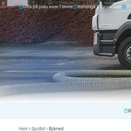
Ofta på plats inom 1 timme
Behöriga & försäkrade
Tr
D
Hem
Spolbil
Bjärred