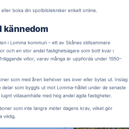
eller boka din spolbilstekniker enkelt online.
kal kännedom
kusten i Lomma kommun – ett av Skånes stillsammare
lor och en stor andel fastighetsägare som bott kvar i
friliggande villor, varav många är uppförda under 1950–
ioner som med åren behöver ses över eller bytas ut. Inslag
de delar som byggts ut mot Lomma-hållet under de senaste
ugnt villasamhälle med hög andel ägda fastigheter.
ioner som inte längre möter dagens krav, vilket gör
 viktig.