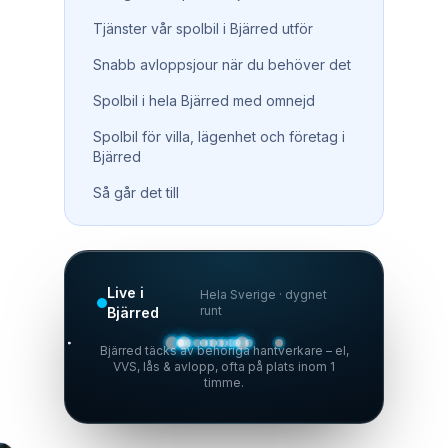
Tjänster vår spolbil i Bjärred utför
Snabb avloppsjour när du behöver det
Spolbil i hela Bjärred med omnejd
Spolbil för villa, lägenhet och företag i
Bjärred
Så går det till
Live i
Hela Sverige · dygnet
runt
Bjärred
Bjärred täcks av behöriga hantverkare – el,
VVS, lås & avlopp, ofta på plats inom 1
timme.