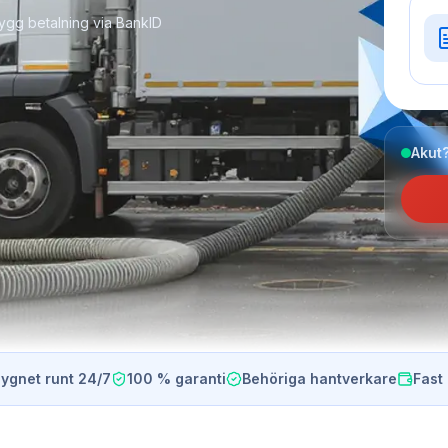
ygg betalning via BankID
Akut?
ygnet runt 24/7
100 % garanti
Behöriga hantverkare
Fast 