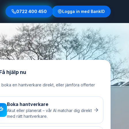
0722 400 450
Logga in med BankID
Få hjälp nu
u boka en hantverkare direkt, eller jämföra offerter
Boka hantverkare
Akut eller planerat – vår AI matchar dig direkt
med rätt hantverkare.