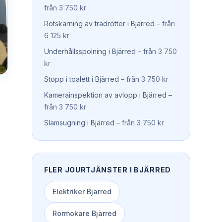
från 3 750 kr
Rotskärning av trädrötter
i
Bjärred
–
från
6 125 kr
Underhållsspolning
i
Bjärred
–
från 3 750
kr
Stopp i toalett
i
Bjärred
–
från 3 750 kr
Kamerainspektion av avlopp
i
Bjärred
–
från 3 750 kr
Slamsugning
i
Bjärred
–
från 3 750 kr
FLER JOURTJÄNSTER I
BJÄRRED
Elektriker
Bjärred
Rörmokare
Bjärred