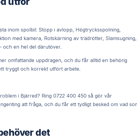
ed utför
sta inom spolbil: Stopp i avlopp, Högtrycksspolning,
ktion med kamera, Rotskärning av trädrötter, Slamsugning,
 och en hel del därutöver.
er omfattande uppdragen, och du får alltid en behörig
t tryggt och korrekt utfört arbete.
t problem i Bjärred? Ring 0722 400 450 så gör vår
ngenting att fråga, och du får ett tydligt besked om vad so
behöver det