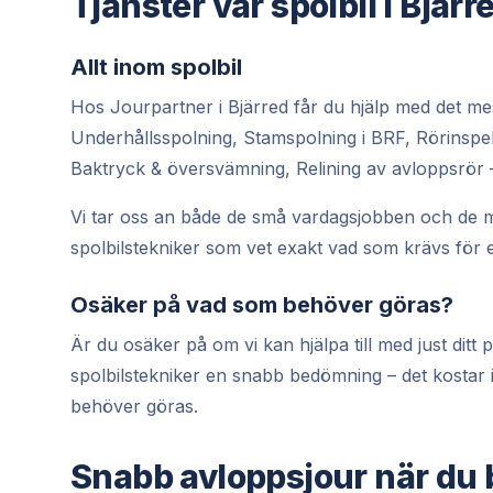
Tjänster vår spolbil i Bjärr
Allt inom spolbil
Hos Jourpartner i Bjärred får du hjälp med det me
Underhållsspolning, Stamspolning i BRF, Rörinspe
Baktryck & översvämning, Relining av avloppsrör –
Vi tar oss an både de små vardagsjobben och de m
spolbilstekniker som vet exakt vad som krävs för et
Osäker på vad som behöver göras?
Är du osäker på om vi kan hjälpa till med just dit
spolbilstekniker en snabb bedömning – det kostar i
behöver göras.
Snabb avloppsjour när du 