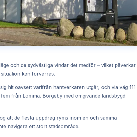
läge och de sydvästliga vindar det medför – vilket påverkar
 situation kan förvärras.
sig hit oavsett varifrån hantverkaren utgår, och via väg 111
appt fem från Lomma. Borgeby med omgivande landsbygd
et nog att de flesta uppdrag ryms inom en och samma
nte navigera ett stort stadsområde.