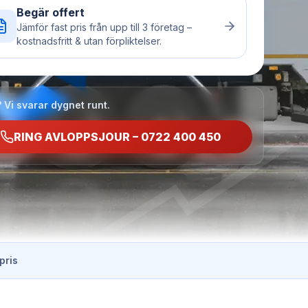
Begär offert
Jämför fast pris från upp till 3 företag –
kostnadsfritt & utan förpliktelser.
 Vi svarar dygnet runt.
RING AVLOPPSJOUR – 0722 400 450
pris