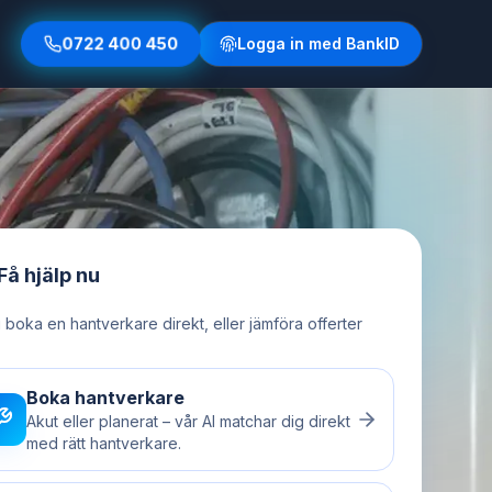
0722 400 450
Logga in med BankID
Få hjälp nu
u boka en hantverkare direkt, eller jämföra offerter
Boka hantverkare
Akut eller planerat – vår AI matchar dig direkt
med rätt hantverkare.