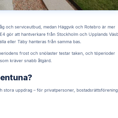
g och serviceutbud, medan Häggvik och Rotebro är mer
s E4 gör att hantverkare från Stockholm och Upplands Väs
älla eller Täby hanteras från samma bas.
 periodens frost och snölaster testar taken, och töperioder
som kräver snabb åtgärd.
llentuna?
ch stora uppdrag – för privatpersoner, bostadsrättsförening