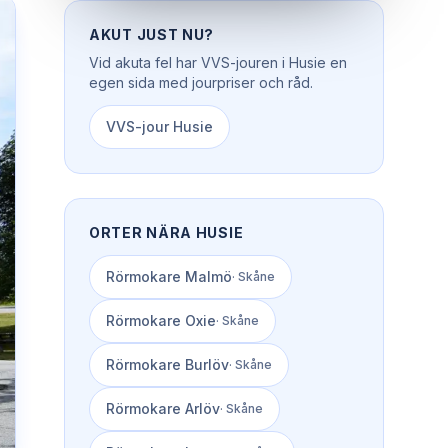
AKUT JUST NU?
Vid akuta fel har
VVS-jouren
i
Husie
en
egen sida med jourpriser och råd.
VVS-jour
Husie
ORTER NÄRA
HUSIE
Rörmokare
Malmö
·
Skåne
Rörmokare
Oxie
·
Skåne
Rörmokare
Burlöv
·
Skåne
Rörmokare
Arlöv
·
Skåne