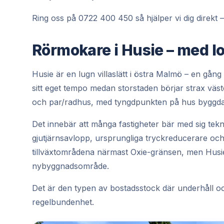
Ring oss på 0722 400 450 så hjälper vi dig direkt –
Rörmokare i Husie – med 
Husie är en lugn villaslätt i östra Malmö – en gån
sitt eget tempo medan storstaden börjar strax väst
och par/radhus, med tyngdpunkten på hus byggda u
Det innebär att många fastigheter bär med sig tekni
gjutjärnsavlopp, ursprungliga tryckreducerare och 
tillväxtområdena närmast Oxie-gränsen, men Husie ä
nybyggnadsområde.
Det är den typen av bostadsstock där underhåll 
regelbundenhet.