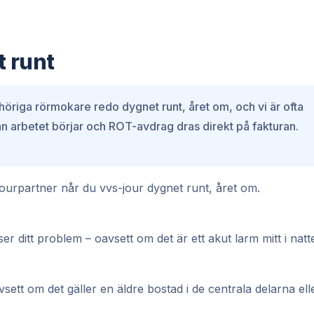
t runt
höriga rörmokare redo dygnet runt, året om, och vi är ofta
nnan arbetet börjar och ROT-avdrag dras direkt på fakturan.
Jourpartner når du vvs-jour dygnet runt, året om.
r ditt problem – oavsett om det är ett akut larm mitt i natt
sett om det gäller en äldre bostad i de centrala delarna ell