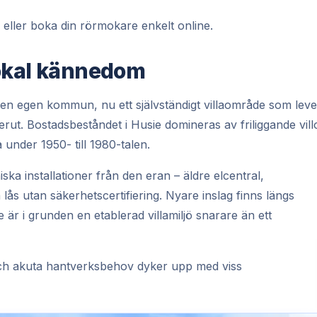
 eller boka din rörmokare enkelt online.
lokal kännedom
g en egen kommun, nu ett självständigt villaområde som leve
erut. Bostadsbeståndet i Husie domineras av friliggande vill
nder 1950- till 1980-talen.
ska installationer från den eran – äldre elcentral,
lås utan säkerhetscertifiering. Nyare inslag finns längs
r i grunden en etablerad villamiljö snarare än ett
och akuta hantverksbehov dyker upp med viss