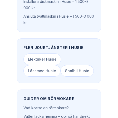
Installera diskmaskin
i
Husie
–
1 500–3
000 kr
Ansluta tvättmaskin
i
Husie
–
1 500–3 000
kr
FLER JOURTJÄNSTER I
HUSIE
Elektriker
Husie
Låssmed
Husie
Spolbil
Husie
,
GUIDER OM
RÖRMOKARE
Vad kostar en rörmokare?
Vattenläcka hemma – gör så här direkt