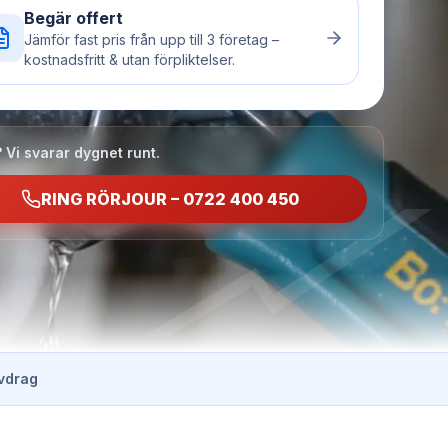
Begär offert
Jämför fast pris från upp till 3 företag –
kostnadsfritt & utan förpliktelser.
 Vi svarar dygnet runt.
RING RÖRJOUR – 0722 400 450
vdrag