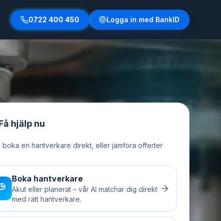
0722 400 450
Logga in med BankID
Få hjälp nu
u boka en hantverkare direkt, eller jämföra offerter
Boka hantverkare
Akut eller planerat – vår AI matchar dig direkt
med rätt hantverkare.