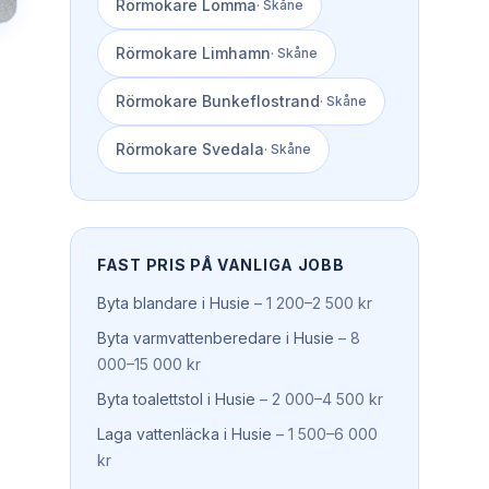
Rörmokare
Lomma
·
Skåne
Rörmokare
Limhamn
·
Skåne
Rörmokare
Bunkeflostrand
·
Skåne
Rörmokare
Svedala
·
Skåne
FAST PRIS PÅ VANLIGA JOBB
Byta blandare
i
Husie
–
1 200–2 500 kr
Byta varmvattenberedare
i
Husie
–
8
000–15 000 kr
Byta toalettstol
i
Husie
–
2 000–4 500 kr
Laga vattenläcka
i
Husie
–
1 500–6 000
kr