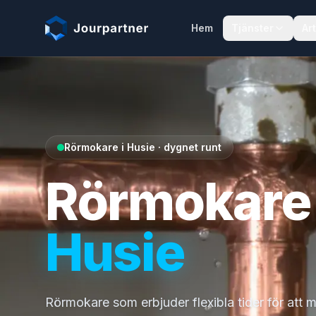
Hoppa till innehåll
Hem
Tjänster
Art
Rörmokare i Husie · dygnet runt
Rörmokare 
Husie
Rörmokare som erbjuder flexibla tider för att 