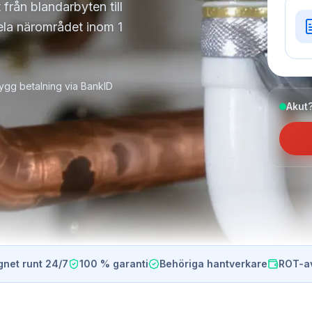
 från blandarbyten till
hela närområdet inom 1
ygg betalning via BankID
Akut?
gnet runt 24/7
100 % garanti
Behöriga hantverkare
ROT-a