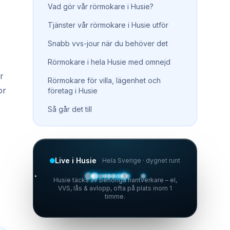
Vad gör vår rörmokare i Husie?
Tjänster vår rörmokare i Husie utför
Snabb vvs-jour när du behöver det
Rörmokare i hela Husie med omnejd
r
Rörmokare för villa, lägenhet och
or
företag i Husie
Så går det till
Live i Husie
Hela Sverige · dygnet runt
Husie täcks av behöriga hantverkare – el,
VVS, lås & avlopp, ofta på plats inom 1
timme.