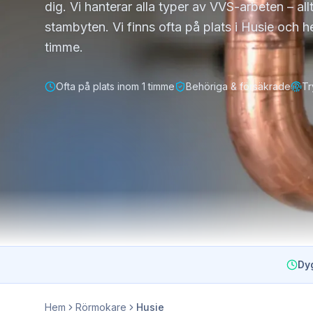
dig. Vi hanterar alla typer av VVS-arbeten – allt
stambyten. Vi finns ofta på plats i Husie och 
timme.
Ofta på plats inom 1 timme
Behöriga & försäkrade
Tr
Dy
Hem
Rörmokare
Husie