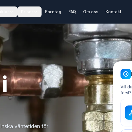
iklar
Priser
Företag
FAQ
Om oss
Kontakt
i
Vill d
först?
minska väntetiden för