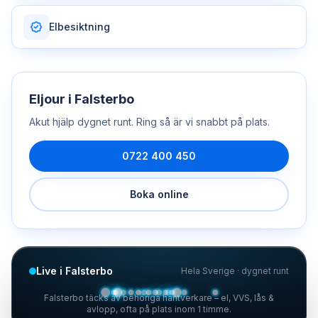
Elbesiktning
Eljour
i
Falsterbo
Akut hjälp dygnet runt. Ring så är vi snabbt på plats.
0722 400 450
Boka online
Live i Falsterbo
Hela Sverige · dygnet runt
Falsterbo täcks av behöriga hantverkare – el, VVS, lås &
avlopp, ofta på plats inom 1 timme.