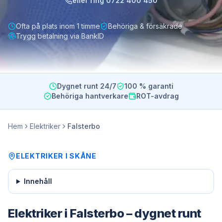
eller ring
0722 400 450
Ofta på plats inom 1 timme
Behöriga & försäkrade
Trygg betalning via BankID
Dygnet runt 24/7
100 % garanti
Behöriga hantverkare
ROT-avdrag
Hem
Elektriker
Falsterbo
ELEKTRIKER
I
SKÅNE
Innehåll
Elektriker i Falsterbo – dygnet runt