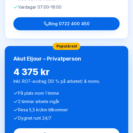
Vardagar 07:00–16:00
Ring
0722 400 450
Populärast
Akut Eljour – Privatperson
4 375 kr
Inkl. ROT-avdrag (30 % på arbetet) & moms.
På plats inom 1 timme
2 timmar arbete ingår
Resa 5,5 kr/km tillkommer
Dygnet runt 24/7