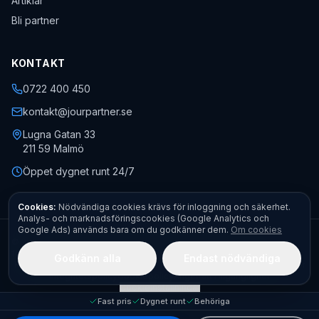
Artiklar
Bli partner
KONTAKT
0722 400 450
kontakt@jourpartner.se
Lugna Gatan 33
211 59
Malmö
Öppet dygnet runt 24/7
Cookies:
Nödvändiga cookies krävs för inloggning och säkerhet.
Analys- och marknadsföringscookies (Google Analytics och
Google Ads) används bara om du godkänner dem.
Om cookies
©
2026
Jourpartner AB
· Org.nr
559451-0470
· Alla rättigheter
förbehållna.
Godkänn alla
Endast nödvändiga
Kontakt
Boka akut
Begär offert
Fota felet – få pris direkt
Allmänna villkor
Integritetspolicy
Cookiepolicy
Ångerrätt
Tillgänglighet
Cookieinställningar
Fast pris
Dygnet runt
Behöriga