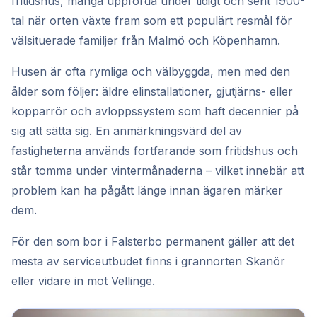
fritidshus, många uppförda under tidigt och sent 1900-
tal när orten växte fram som ett populärt resmål för
välsituerade familjer från Malmö och Köpenhamn.
Husen är ofta rymliga och välbyggda, men med den
ålder som följer: äldre elinstallationer, gjutjärns- eller
kopparrör och avloppssystem som haft decennier på
sig att sätta sig. En anmärkningsvärd del av
fastigheterna används fortfarande som fritidshus och
står tomma under vintermånaderna – vilket innebär att
problem kan ha pågått länge innan ägaren märker
dem.
För den som bor i Falsterbo permanent gäller att det
mesta av serviceutbudet finns i grannorten Skanör
eller vidare in mot Vellinge.