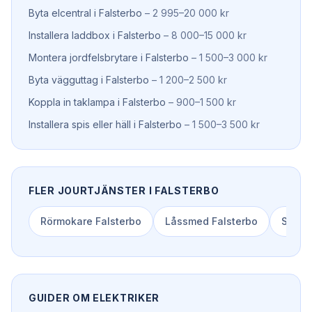
Byta elcentral
i
Falsterbo
–
2 995–20 000 kr
Installera laddbox
i
Falsterbo
–
8 000–15 000 kr
Montera jordfelsbrytare
i
Falsterbo
–
1 500–3 000 kr
Byta vägguttag
i
Falsterbo
–
1 200–2 500 kr
Koppla in taklampa
i
Falsterbo
–
900–1 500 kr
Installera spis eller häll
i
Falsterbo
–
1 500–3 500 kr
FLER JOURTJÄNSTER I
FALSTERBO
Rörmokare
Falsterbo
Låssmed
Falsterbo
Spolbi
GUIDER OM
ELEKTRIKER