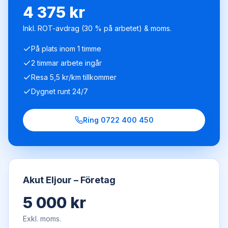
4 375 kr
Inkl. ROT-avdrag (30 % på arbetet) & moms.
På plats inom 1 timme
2 timmar arbete ingår
Resa 5,5 kr/km tillkommer
Dygnet runt 24/7
Ring
0722 400 450
Akut Eljour – Företag
5 000 kr
Exkl. moms.