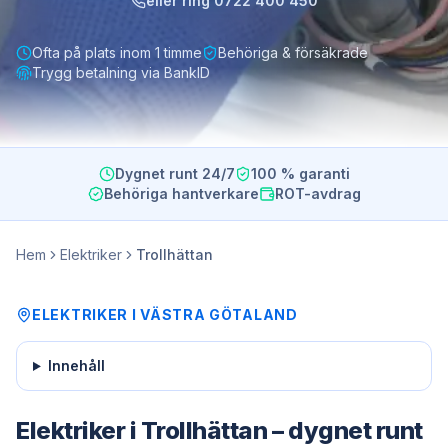
eller ring
0722 400 450
Ofta på plats inom 1 timme
Behöriga & försäkrade
Trygg betalning via BankID
Dygnet runt 24/7
100 % garanti
Behöriga hantverkare
ROT-avdrag
Hem
Elektriker
Trollhättan
ELEKTRIKER
I
VÄSTRA GÖTALAND
Innehåll
Elektriker i Trollhättan – dygnet runt