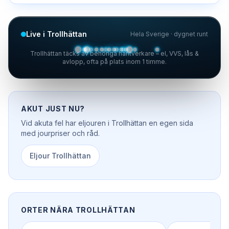
Live i Trollhättan
Hela Sverige · dygnet runt
Trollhättan täcks av behöriga hantverkare – el, VVS, lås &
avlopp, ofta på plats inom 1 timme.
AKUT JUST NU?
Vid akuta fel har
eljouren
i
Trollhättan
en egen sida
med jourpriser och råd.
Eljour
Trollhättan
ORTER NÄRA
TROLLHÄTTAN