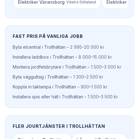
Elektriker
Vänersborg
Elektriker
Udde
·
Västra Götaland
FAST PRIS PÅ VANLIGA JOBB
Byta elcentral
i
Trollhättan
–
2 995–20 000 kr
Installera laddbox
i
Trollhättan
–
8 000–15 000 kr
Montera jordfelsbrytare
i
Trollhättan
–
1 500–3 000 kr
Byta vägguttag
i
Trollhättan
–
1 200–2 500 kr
Koppla in taklampa
i
Trollhättan
–
900–1 500 kr
Installera spis eller häll
i
Trollhättan
–
1 500–3 500 kr
FLER JOURTJÄNSTER I
TROLLHÄTTAN