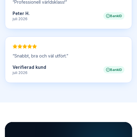
“
Professionell världsklass!
”
Peter H.
BankID
juli 2026
“
Snabbt, bra och väl utfört.
”
Verifierad kund
BankID
juli 2026