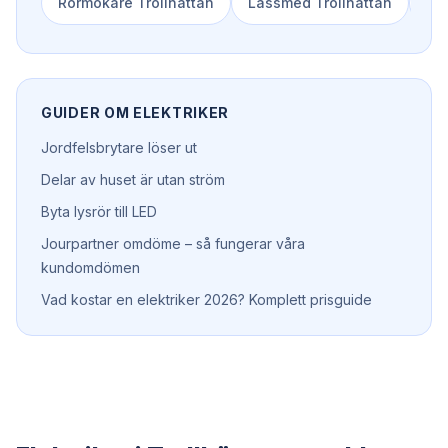
Rörmokare
Trollhättan
Låssmed
Trollhättan
Spo
GUIDER OM
ELEKTRIKER
Jordfelsbrytare löser ut
Delar av huset är utan ström
Byta lysrör till LED
Jourpartner omdöme – så fungerar våra
kundomdömen
Vad kostar en elektriker 2026? Komplett prisguide