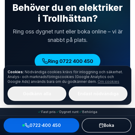
Behöver du en elektriker
i Trollhättan?
Ring oss dygnet runt eller boka online – vi är
snabbt på plats.
Ring
0722 400 450
Cookies:
Nödvändiga cookies krävs för inloggning och säkerhet.
Boka själv direkt
Analys- och marknadsföringscookies (Google Analytics och
Google Ads) används bara om du godkänner dem.
Om cookies
Godkänn alla
Endast nödvändiga
Fast pris
Dygnet runt
Behöriga
0722 400 450
Boka