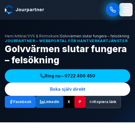
Hoppa till innehåll
Hem
/
Artiklar
/
VVS & Rörmokare
/
Golvvärmen slutar fungera – felsökning
JOURPARTNER – WEBBPORTAL FÖR HANTVERKARTJÄNSTER
Golvvärmen slutar fungera
– felsökning
Ring nu –
0722 400 450
Boka själv direkt
Facebook
LinkedIn
X
P
Kopiera länk