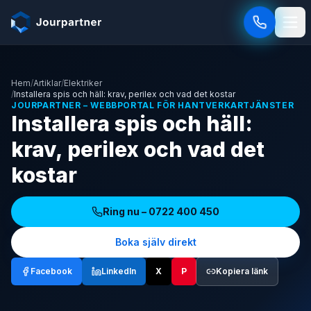
Hoppa till innehåll
Hem
/
Artiklar
/
Elektriker
/
Installera spis och häll: krav, perilex och vad det kostar
JOURPARTNER – WEBBPORTAL FÖR HANTVERKARTJÄNSTER
Installera spis och häll:
krav, perilex och vad det
kostar
Ring nu –
0722 400 450
Boka själv direkt
Facebook
LinkedIn
X
P
Kopiera länk