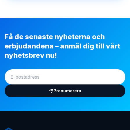
Få de senaste nyheterna och
erbjudandena – anmäl dig till vårt
nyhetsbrev nu!
Prenumerera