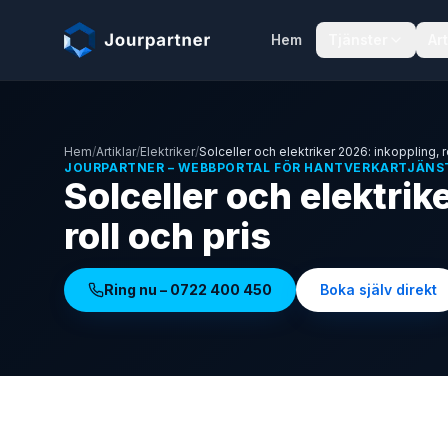
Hoppa till innehåll
Hem
Tjänster
Art
Hem
/
Artiklar
/
Elektriker
/
Solceller och elektriker 2026: inkoppling, r
JOURPARTNER – WEBBPORTAL FÖR HANTVERKARTJÄNS
Solceller och elektrik
roll och pris
Ring nu –
0722 400 450
Boka själv direkt