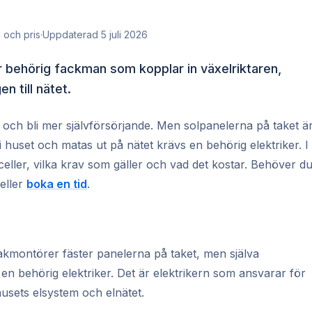
l och pris
·
Uppdaterad 5 juli 2026
är behörig fackman som kopplar in växelriktaren,
n till nätet.
 och bli mer självförsörjande. Men solpanelerna på taket ä
 huset och matas ut på nätet krävs en behörig elektriker. I
lceller, vilka krav som gäller och vad det kostar. Behöver d
eller
boka en tid
.
 Takmontörer fäster panelerna på taket, men själva
n behörig elektriker. Det är elektrikern som ansvarar för
husets elsystem och elnätet.