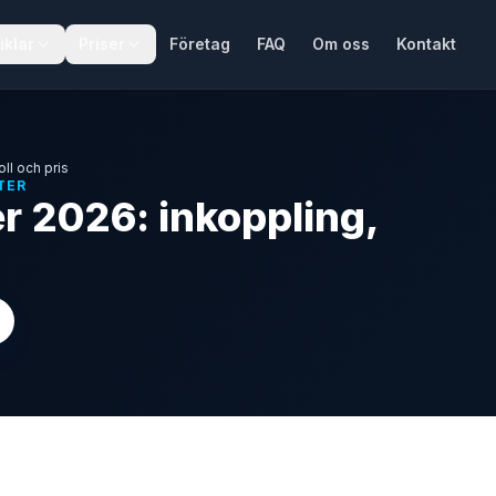
iklar
Priser
Företag
FAQ
Om oss
Kontakt
oll och pris
TER
er 2026: inkoppling,