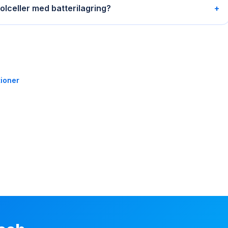
olceller med batterilagring?
+
tioner