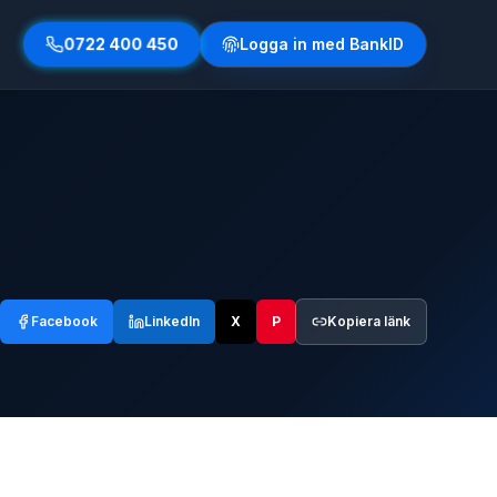
0722 400 450
Logga in med BankID
Facebook
LinkedIn
X
P
Kopiera länk