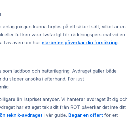
t
 anläggningen kunna brytas på ett säkert sätt, vilket är en
olceller fel kan vara livsfarligt för räddningspersonal vid en
rav. Läs även om hur
elarbeten påverkar din försäkring
.
is som laddbox och batterilagring. Avdraget gäller både
 du slipper ansöka i efterhand. För just
nlig.
 billigare än listpriset antyder. Vi hanterar avdraget åt dig oc
vdraget har ett eget tak skilt från ROT påverkar det inte ditt
ön teknik-avdraget
i vår guide.
Begär en offert
för ett