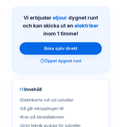
Vi erbjuder
eljour
dygnet runt
och kan skicka ut en
elektriker
inom 1 timme!
Boka själv direkt
r
Öppet dygnet runt
u
Innehåll
›
Elektrikerns roll vid solceller
›
Så går inkopplingen till
›
Krav på elinstallationen
›
Grön teknik-avdrag för solceller