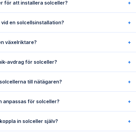
 för att installera solceller?
+
vid en solcellsinstallation?
+
en växelriktare?
+
nik-avdrag för solceller?
+
olcellerna till nätägaren?
+
n anpassas för solceller?
+
 koppla in solceller själv?
+