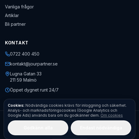
Vanliga frågor
Artiklar
Bli partner
KONTAKT
0722 400 450
kontakt@jourpartner.se
Lugna Gatan 33
211 59
Malmö
Öppet dygnet runt 24/7
Cookies:
Nödvändiga cookies krävs för inloggning och säkerhet.
Analys- och marknadsföringscookies (Google Analytics och
Google Ads) används bara om du godkänner dem.
Om cookies
©
2026
Jourpartner AB
· Org.nr
559451-0470
· Alla rättigheter
förbehållna.
Godkänn alla
Endast nödvändiga
Kontakt
Boka akut
Begär offert
Fota felet – få pris direkt
Allmänna villkor
Integritetspolicy
Cookiepolicy
Ångerrätt
Tillgänglighet