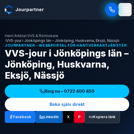
Hoppa till innehåll
Hem
/
Artiklar
/
VVS & Rörmokare
/
VVS-jour i Jönköpings län – Jönköping, Huskvarna, Eksjö, Nässjö
JOURPARTNER – WEBBPORTAL FÖR HANTVERKARTJÄNSTER
VVS-jour i Jönköpings län –
Jönköping, Huskvarna,
Eksjö, Nässjö
Ring nu –
0722 400 450
Boka själv direkt
Facebook
LinkedIn
X
P
Kopiera länk