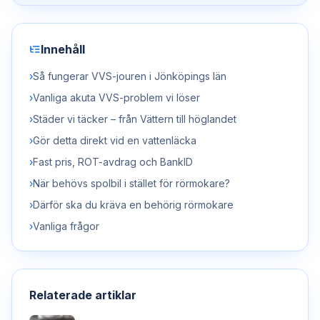
Innehåll
›
Så fungerar VVS-jouren i Jönköpings län
›
Vanliga akuta VVS-problem vi löser
›
Städer vi täcker – från Vättern till höglandet
›
Gör detta direkt vid en vattenläcka
›
Fast pris, ROT-avdrag och BankID
›
När behövs spolbil i stället för rörmokare?
›
Därför ska du kräva en behörig rörmokare
›
Vanliga frågor
Relaterade artiklar