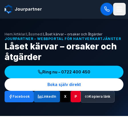
Hoppa till innehåll
Hem
/
Artiklar
/
Låssmed
/
Låset kärvar – orsaker och åtgärder
JOURPARTNER – WEBBPORTAL FÖR HANTVERKARTJÄNSTER
Låset kärvar – orsaker och
åtgärder
Ring nu –
0722 400 450
Boka själv direkt
Facebook
LinkedIn
X
P
Kopiera länk