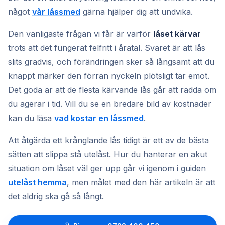
något
vår låssmed
gärna hjälper dig att undvika.
Den vanligaste frågan vi får är varför
låset kärvar
trots att det fungerat felfritt i åratal. Svaret är att lås
slits gradvis, och förändringen sker så långsamt att du
knappt märker den förrän nyckeln plötsligt tar emot.
Det goda är att de flesta kärvande lås går att rädda om
du agerar i tid. Vill du se en bredare bild av kostnader
kan du läsa
vad kostar en låssmed
.
Att åtgärda ett krånglande lås tidigt är ett av de bästa
sätten att slippa stå utelåst. Hur du hanterar en akut
situation om låset väl ger upp går vi igenom i guiden
utelåst hemma
, men målet med den här artikeln är att
det aldrig ska gå så långt.