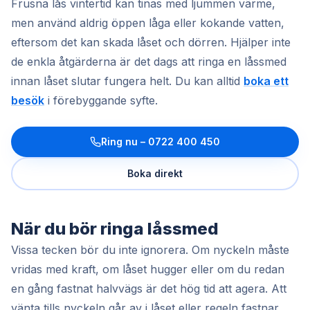
Frusna lås vintertid kan tinas med ljummen värme,
men använd aldrig öppen låga eller kokande vatten,
eftersom det kan skada låset och dörren. Hjälper inte
de enkla åtgärderna är det dags att ringa en låssmed
innan låset slutar fungera helt. Du kan alltid
boka ett
besök
i förebyggande syfte.
Ring nu –
0722 400 450
Boka direkt
När du bör ringa låssmed
Vissa tecken bör du inte ignorera. Om nyckeln måste
vridas med kraft, om låset hugger eller om du redan
en gång fastnat halvvägs är det hög tid att agera. Att
vänta tills nyckeln går av i låset eller regeln fastnar