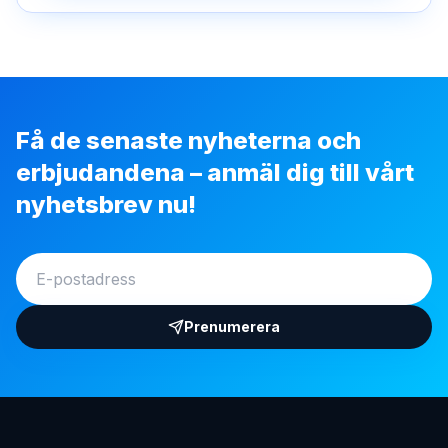
Få de senaste nyheterna och
erbjudandena – anmäl dig till vårt
nyhetsbrev nu!
Prenumerera