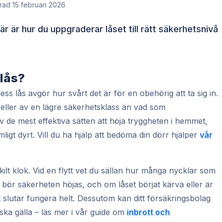
rad 15 februari 2026
 är hur du uppgraderar låset till rätt säkerhetsnivå
 lås?
ss lås avgör hur svårt det är för en obehörig att ta sig in.
eller av en lägre säkerhetsklass än vad som
 de mest effektiva sätten att höja tryggheten i hemmet,
igt dyrt. Vill du ha hjälp att bedöma din dörr hjälper
vår
skilt klok. Vid en flytt vet du sällan hur många nycklar som
ök bör säkerheten höjas, och om låset börjat kärva eller är
 slutar fungera helt. Dessutom kan ditt försäkringsbolag
 ska gälla – läs mer i vår guide om
inbrott och