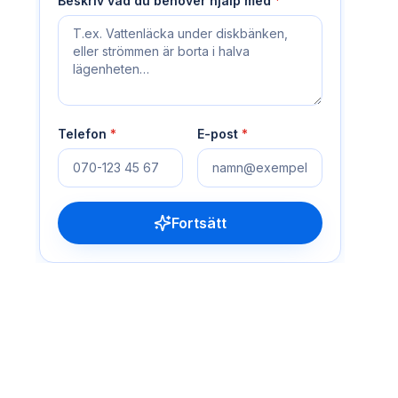
Beskriv vad du behöver hjälp med
*
Telefon
*
E-post
*
Fortsätt