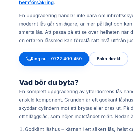
hemförsäkring
.
En uppgradering handlar inte bara om inbrottssky
modernt lås går smidigare, är mer pålitligt och k
smarta lås. Att passa på att se över helheten när
en erfaren låssmed kan föreslå rätt nivå utifrån jus
Ring nu –
0722 400 450
Boka direkt
Vad bör du byta?
En komplett uppgradering av ytterdörrens lås hand
enskild komponent. Grunden är ett godkänt låshus 
skyddar cylindern mot att brytas eller dras ut. På
ett tilläggslås, som höjer motståndet rejält. Nedan
Godkänt låshus – kärnan i ett säkert lås, helst cer