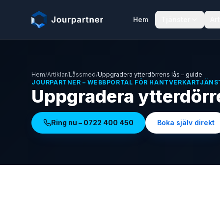
Hoppa till innehåll
Hem
Tjänster
Art
Hem
/
Artiklar
/
Låssmed
/
Uppgradera ytterdörrens lås – guide
JOURPARTNER – WEBBPORTAL FÖR HANTVERKARTJÄNS
Uppgradera ytterdörre
Ring nu –
0722 400 450
Boka själv direkt