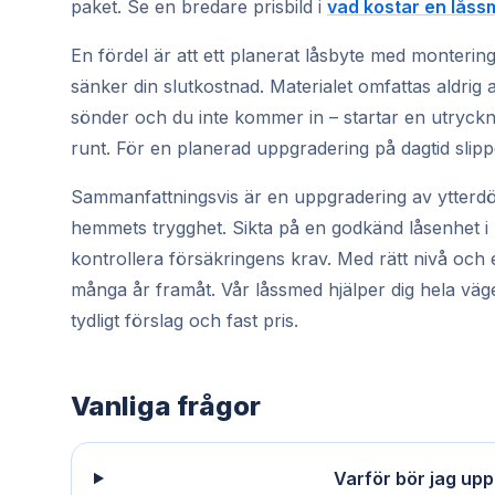
paket. Se en bredare prisbild i
vad kostar en lås
En fördel är att ett planerat låsbyte med monterin
sänker din slutkostnad. Materialet omfattas aldrig
sönder och du inte kommer in – startar en utryckn
runt. För en planerad uppgradering på dagtid slipper 
Sammanfattningsvis är en uppgradering av ytterdör
hemmets trygghet. Sikta på en godkänd låsenhet i r
kontrollera försäkringens krav. Med rätt nivå och 
många år framåt. Vår låssmed hjälper dig hela väg
tydligt förslag och fast pris.
Vanliga frågor
Varför bör jag up