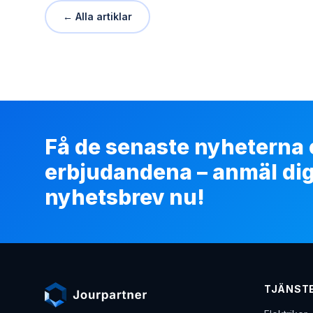
← Alla artiklar
Få de senaste nyheterna
erbjudandena – anmäl dig t
nyhetsbrev nu!
TJÄNST