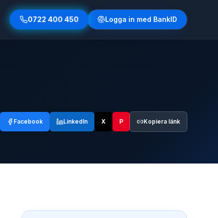
0722 400 450
Logga in med BankID
Facebook
LinkedIn
X
P
Kopiera länk