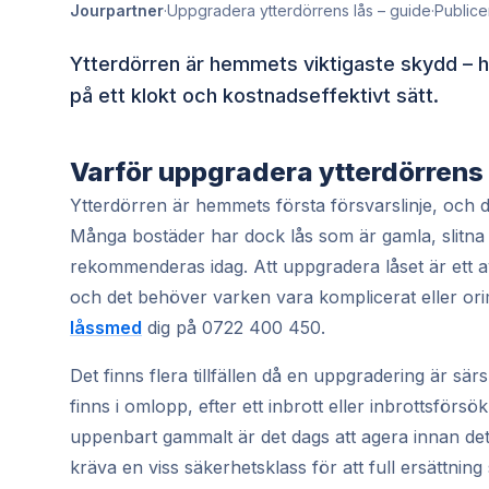
Jourpartner
·
Uppgradera ytterdörrens lås – guide
·
Publice
Ytterdörren är hemmets viktigaste skydd – här
på ett klokt och kostnadseffektivt sätt.
Varför uppgradera ytterdörrens
Ytterdörren är hemmets första försvarslinje, och de
Många bostäder har dock lås som är gamla, slitna 
rekommenderas idag. Att uppgradera låset är ett av
och det behöver varken vara komplicerat eller oriml
låssmed
dig på 0722 400 450.
Det finns flera tillfällen då en uppgradering är sär
finns i omlopp, efter ett inbrott eller inbrottsförs
uppenbart gammalt är det dags att agera innan det
kräva en viss säkerhetsklass för att full ersättning