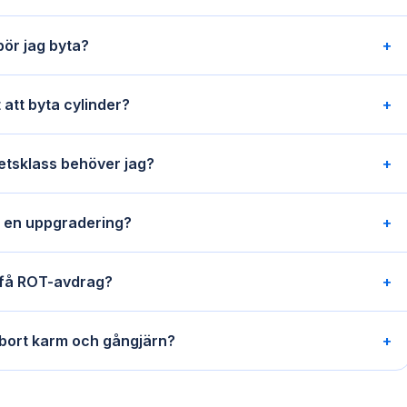
bör jag byta?
+
 att byta cylinder?
+
etsklass behöver jag?
+
 en uppgradering?
+
 få ROT-avdrag?
+
ort karm och gångjärn?
+