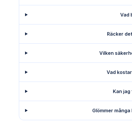
Vad 
Räcker det
Vilken säkerh
Vad kostar
Kan jag
Glömmer många b