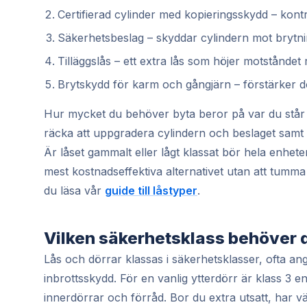
Certifierad cylinder med kopieringsskydd – kontr
Säkerhetsbeslag – skyddar cylindern mot brytni
Tilläggslås – ett extra lås som höjer motståndet r
Brytskydd för karm och gångjärn – förstärker d
Hur mycket du behöver byta beror på var du står 
räcka att uppgradera cylindern och beslaget samt lägga
Är låset gammalt eller lågt klassat bör hela enhet
mest kostnadseffektiva alternativet utan att tumma 
du läsa vår
guide till låstyper
.
Vilken säkerhetsklass behöver 
Lås och dörrar klassas i säkerhetsklasser, ofta angi
inbrottsskydd. För en vanlig ytterdörr är klass 3 e
innerdörrar och förråd. Bor du extra utsatt, har vä