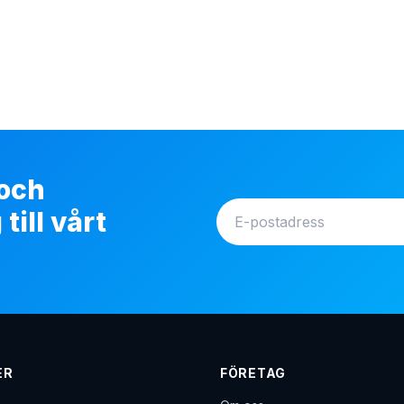
 och
ill vårt
ER
FÖRETAG