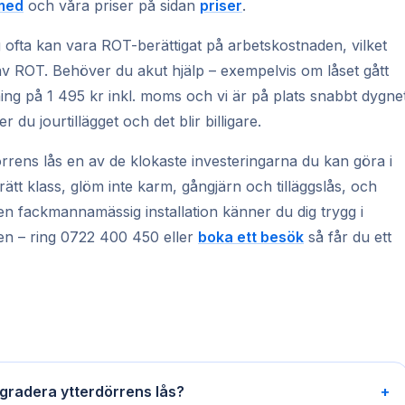
smed
och våra priser på sidan
priser
.
g ofta kan vara ROT-berättigat på arbetskostnaden, vilket
 av ROT. Behöver du akut hjälp – exempelvis om låset gått
ing på 1 495 kr inkl. moms och vi är på plats snabbt dygne
du jourtillägget och det blir billigare.
rens lås en av de klokaste investeringarna du kan göra i
ätt klass, glöm inte karm, gångjärn och tilläggslås, och
en fackmannamässig installation känner du dig trygg i
en – ring 0722 400 450 eller
boka ett besök
så får du ett
pgradera ytterdörrens lås?
+