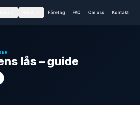
iklar
Priser
Företag
FAQ
Om oss
Kontakt
TER
ns lås – guide