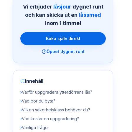
Vi erbjuder
låsjour
dygnet runt
och kan skicka ut en
låssmed
inom 1 timme!
Boka själv direkt
Öppet dygnet runt
Innehåll
›
Varför uppgradera ytterdörrens lås?
›
Vad bör du byta?
›
Vilken säkerhetsklass behöver du?
›
Vad kostar en uppgradering?
›
Vanliga frågor