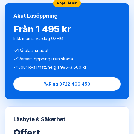
Populärast
Akut Låsöppning
Från 1 495 kr
Inkl. moms. Vardag 07–16.
På plats snabbt
Varsam öppning utan skada
Jour kväll/natt/helg 1 995–3 500 kr
Ring
0722 400 450
Låsbyte & Säkerhet
Offert