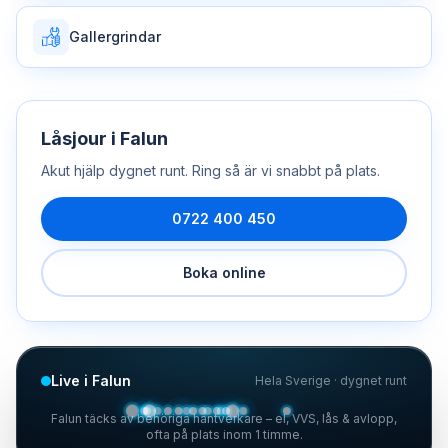
Gallergrindar
Låsjour
i
Falun
Akut hjälp dygnet runt. Ring så är vi snabbt på plats.
0722 400 450
Boka online
Live i Falun
Hela Sverige · dygnet runt
Falun täcks av behöriga hantverkare – el, VVS, lås & avlopp,
ofta på plats inom 1 timme.