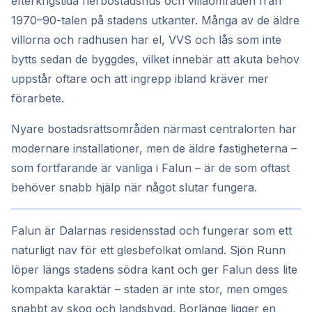
efterkrigstida flerbostadshus och villaområden från
1970–90-talen på stadens utkanter. Många av de äldre
villorna och radhusen har el, VVS och lås som inte
bytts sedan de byggdes, vilket innebär att akuta behov
uppstår oftare och att ingrepp ibland kräver mer
förarbete.
Nyare bostadsrättsområden närmast centralorten har
modernare installationer, men de äldre fastigheterna –
som fortfarande är vanliga i Falun – är de som oftast
behöver snabb hjälp när något slutar fungera.
Falun är Dalarnas residensstad och fungerar som ett
naturligt nav för ett glesbefolkat omland. Sjön Runn
löper längs stadens södra kant och ger Falun dess lite
kompakta karaktär – staden är inte stor, men omges
snabbt av skog och landsbygd. Borlänge ligger en