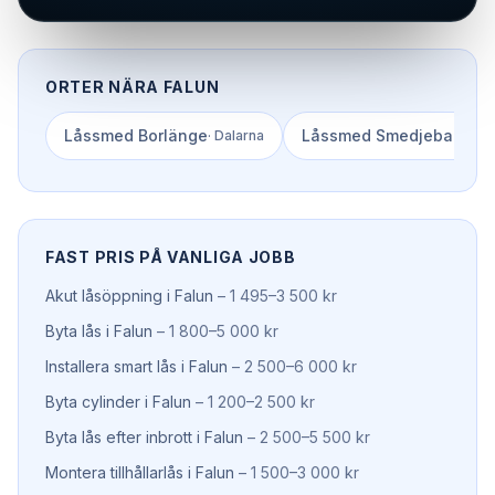
ORTER NÄRA
FALUN
Låssmed
Borlänge
Låssmed
Smedjebacken
·
Dalarna
FAST PRIS PÅ VANLIGA JOBB
Akut låsöppning
i
Falun
–
1 495–3 500 kr
Byta lås
i
Falun
–
1 800–5 000 kr
Installera smart lås
i
Falun
–
2 500–6 000 kr
Byta cylinder
i
Falun
–
1 200–2 500 kr
Byta lås efter inbrott
i
Falun
–
2 500–5 500 kr
Montera tillhållarlås
i
Falun
–
1 500–3 000 kr