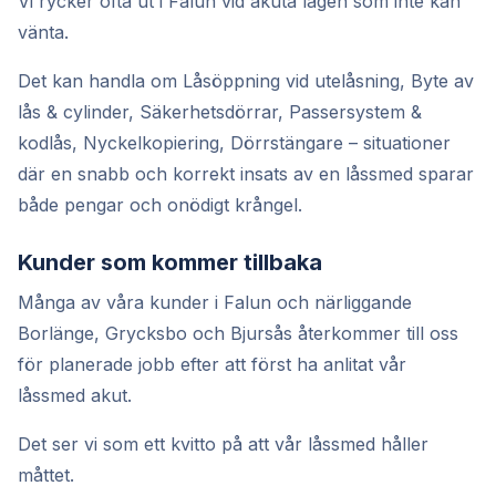
Vi rycker ofta ut i Falun vid akuta lägen som inte kan
vänta.
Det kan handla om Låsöppning vid utelåsning, Byte av
lås & cylinder, Säkerhetsdörrar, Passersystem &
kodlås, Nyckelkopiering, Dörrstängare – situationer
där en snabb och korrekt insats av en låssmed sparar
både pengar och onödigt krångel.
Kunder som kommer tillbaka
Många av våra kunder i Falun och närliggande
Borlänge, Grycksbo och Bjursås återkommer till oss
för planerade jobb efter att först ha anlitat vår
låssmed akut.
Det ser vi som ett kvitto på att vår låssmed håller
måttet.