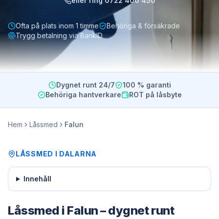
eller ring
0722 400 450
Ofta på plats inom 1 timme
Behöriga & försäkrade
Trygg betalning via BankID
Dygnet runt 24/7
100 % garanti
Behöriga hantverkare
ROT på låsbyte
Hem
Låssmed
Falun
LÅSSMED
I
DALARNA
Innehåll
Låssmed i Falun – dygnet runt