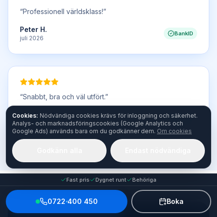
“
Professionell världsklass!
”
Peter H.
BankID
juli 2026
“
Snabbt, bra och väl utfört.
”
Verifierad kund
Cookies:
Nödvändiga cookies krävs för inloggning och säkerhet.
BankID
Analys- och marknadsföringscookies (Google Analytics och
juli 2026
Google Ads) används bara om du godkänner dem.
Om cookies
Godkänn alla
Endast nödvändiga
Fast pris
Dygnet runt
Behöriga
0722 400 450
Boka