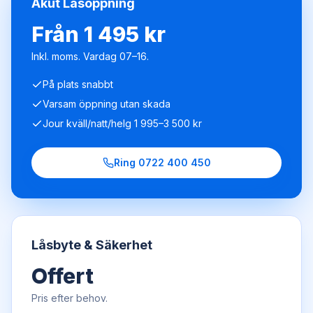
Akut Låsöppning
Från 1 495 kr
Inkl. moms. Vardag 07–16.
På plats snabbt
Varsam öppning utan skada
Jour kväll/natt/helg 1 995–3 500 kr
Ring
0722 400 450
Låsbyte & Säkerhet
Offert
Pris efter behov.