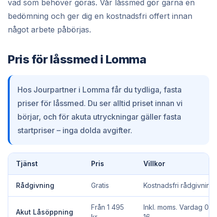
vad som behöver göras. Vår låssmed gör gärna en
bedömning och ger dig en kostnadsfri offert innan
något arbete påbörjas.
Pris för låssmed i Lomma
Hos Jourpartner i Lomma får du tydliga, fasta
priser för låssmed. Du ser alltid priset innan vi
börjar, och för akuta utryckningar gäller fasta
startpriser – inga dolda avgifter.
Tjänst
Pris
Villkor
Rådgivning
Gratis
Kostnadsfri rådgivning.
Från 1 495
Inkl. moms. Vardag 07–
Akut Låsöppning
kr
16.