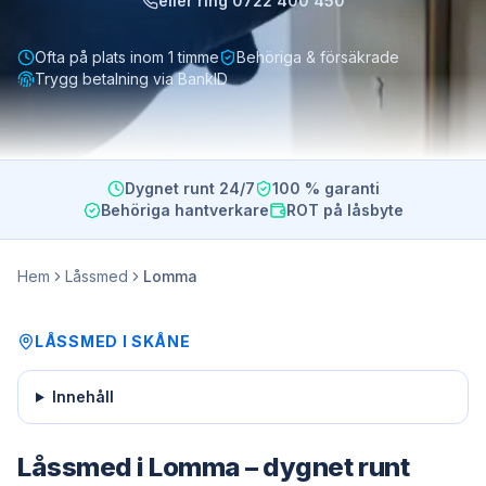
eller ring
0722 400 450
Ofta på plats inom 1 timme
Behöriga & försäkrade
Trygg betalning via BankID
Dygnet runt 24/7
100 % garanti
Behöriga hantverkare
ROT på låsbyte
Hem
Låssmed
Lomma
LÅSSMED
I
SKÅNE
Innehåll
Låssmed i Lomma – dygnet runt