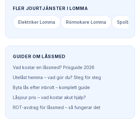
FLER JOURTJÄNSTER I
LOMMA
Elektriker
Lomma
Rörmokare
Lomma
Spolbil
Lo
GUIDER OM
LÅSSMED
Vad kostar en låssmed? Prisguide 2026
Utelåst hemma – vad gör du? Steg för steg
Byta lås efter inbrott – komplett guide
Låsjour pris – vad kostar akut hjälp?
ROT-avdrag för låssmed – så fungerar det