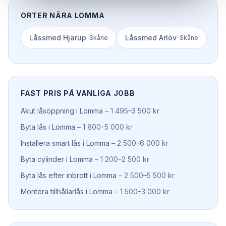
ORTER NÄRA
LOMMA
Låssmed
Hjärup
Låssmed
Arlöv
Lå
·
Skåne
·
Skåne
FAST PRIS PÅ VANLIGA JOBB
Akut låsöppning
i
Lomma
–
1 495–3 500 kr
Byta lås
i
Lomma
–
1 800–5 000 kr
Installera smart lås
i
Lomma
–
2 500–6 000 kr
Byta cylinder
i
Lomma
–
1 200–2 500 kr
Byta lås efter inbrott
i
Lomma
–
2 500–5 500 kr
Montera tillhållarlås
i
Lomma
–
1 500–3 000 kr