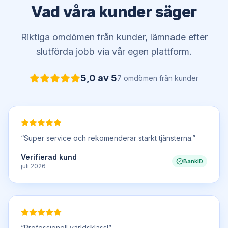
Vad våra kunder säger
Riktiga omdömen från kunder, lämnade efter
slutförda jobb via vår egen plattform.
5,0
av 5
7
omdömen
från kunder
“
Super service och rekomenderar starkt tjänsterna.
”
Verifierad kund
BankID
juli 2026
“
Professionell världsklass!
”