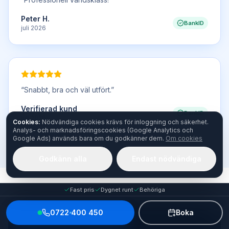
Peter H.
BankID
juli 2026
“
Snabbt, bra och väl utfört.
”
Verifierad kund
BankID
juli 2026
Cookies:
Nödvändiga cookies krävs för inloggning och säkerhet.
Analys- och marknadsföringscookies (Google Analytics och
Google Ads) används bara om du godkänner dem.
Om cookies
Godkänn alla
Endast nödvändiga
Fast pris
Dygnet runt
Behöriga
0722 400 450
Boka