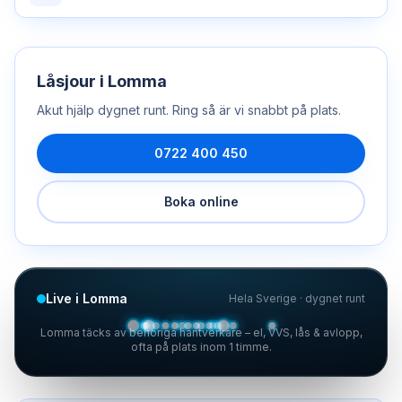
Låsjour
i
Lomma
Akut hjälp dygnet runt. Ring så är vi snabbt på plats.
0722 400 450
Boka online
Live i Lomma
Hela Sverige · dygnet runt
Lomma täcks av behöriga hantverkare – el, VVS, lås & avlopp,
ofta på plats inom 1 timme.