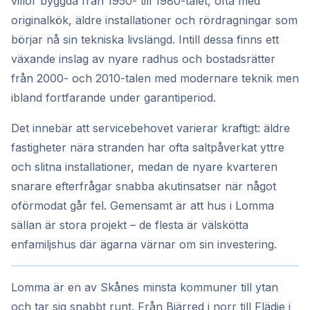
villor byggda från 1950- till 1980-talet, ofta med
originalkök, äldre installationer och rördragningar som
börjar nå sin tekniska livslängd. Intill dessa finns ett
växande inslag av nyare radhus och bostadsrätter
från 2000- och 2010-talen med modernare teknik men
ibland fortfarande under garantiperiod.
Det innebär att servicebehovet varierar kraftigt: äldre
fastigheter nära stranden har ofta saltpåverkat yttre
och slitna installationer, medan de nyare kvarteren
snarare efterfrågar snabba akutinsatser när något
oförmodat går fel. Gemensamt är att hus i Lomma
sällan är stora projekt – de flesta är välskötta
enfamiljshus där ägarna värnar om sin investering.
Lomma är en av Skånes minsta kommuner till ytan
och tar sig snabbt runt. Från Bjärred i norr till Flädie i