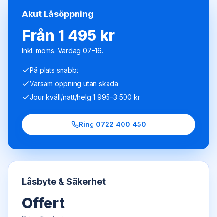
Akut Låsöppning
Från 1 495 kr
Inkl. moms. Vardag 07–16.
På plats snabbt
Varsam öppning utan skada
Jour kväll/natt/helg 1 995–3 500 kr
Ring
0722 400 450
Låsbyte & Säkerhet
Offert