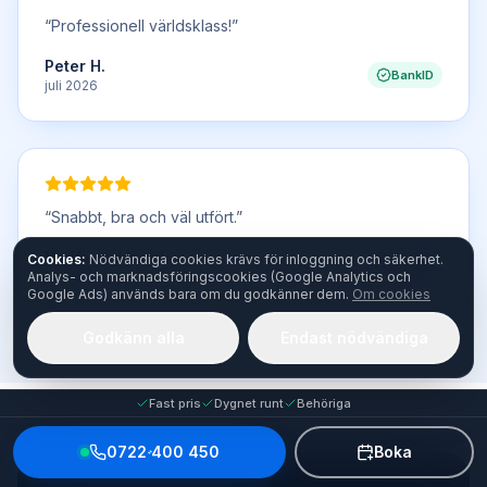
“
Professionell världsklass!
”
Peter H.
BankID
juli 2026
“
Snabbt, bra och väl utfört.
”
Verifierad kund
Cookies:
Nödvändiga cookies krävs för inloggning och säkerhet.
BankID
Analys- och marknadsföringscookies (Google Analytics och
juli 2026
Google Ads) används bara om du godkänner dem.
Om cookies
Godkänn alla
Endast nödvändiga
Fast pris
Dygnet runt
Behöriga
0722 400 450
Boka