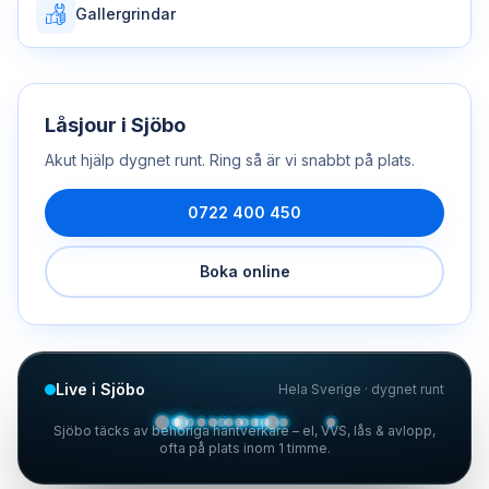
Gallergrindar
Låsjour
i
Sjöbo
Akut hjälp dygnet runt. Ring så är vi snabbt på plats.
0722 400 450
Boka online
Live i Sjöbo
Hela Sverige · dygnet runt
Sjöbo täcks av behöriga hantverkare – el, VVS, lås & avlopp,
ofta på plats inom 1 timme.