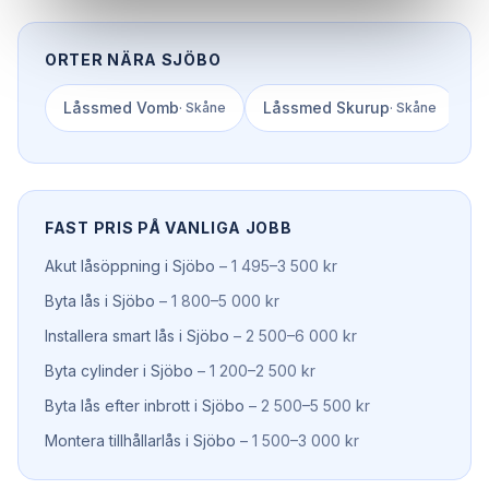
ORTER NÄRA
SJÖBO
Låssmed
Vomb
Låssmed
Skurup
L
·
Skåne
·
Skåne
FAST PRIS PÅ VANLIGA JOBB
Akut låsöppning
i
Sjöbo
–
1 495–3 500 kr
Byta lås
i
Sjöbo
–
1 800–5 000 kr
Installera smart lås
i
Sjöbo
–
2 500–6 000 kr
Byta cylinder
i
Sjöbo
–
1 200–2 500 kr
Byta lås efter inbrott
i
Sjöbo
–
2 500–5 500 kr
Montera tillhållarlås
i
Sjöbo
–
1 500–3 000 kr