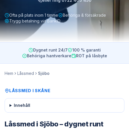
eller ring
0722 400 450
Ofta på plats inom 1 timme
Behöriga & försäkrade
Trygg betalning via BankID
Dygnet runt 24/7
100 % garanti
Behöriga hantverkare
ROT på låsbyte
Hem
Låssmed
Sjöbo
LÅSSMED
I
SKÅNE
Innehåll
Låssmed i Sjöbo – dygnet runt